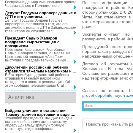
Республики Данияр Амангельдиев принял
По его информации, 
Чрезвычайного и Полномочного ...
находился в районе Ко
сторону Улан-Удэ. В 8:2
Депутат Госдумы опроверг данные о
ДТП с его участием...
.
Читы. Как отмечается в
Депутат Госдумы Андрей Гурулев
что американская сторон
опроверг информацию о том, что его
раз».
автомобиль попал в ДТП в Забайкальском
крае. Утром он опубликовал ...
Эксперты считают, что
Президент Садыр Жапаров
развернутой в районе Чи
поздравил кыргызстанцев с
праздником...
.
Предыдущий полет прош
Президент Кыргызской Республики
первая такая разведка с
Садыр Жапаров сегодня, 21 марта, на
напряженными отношения
Центральной площади «Ала-Тоо»
выступил с поздравительной речью ...
Договор об открытом 
Двухлетний российский ребенок
Хельсинки. В нем уч
отравился тяжелым наркотиком и...
.
Соглашение разрешает в
В Екатеринбурге двухлетний ребенок
над территориями этих с
отравился тяжелым наркотиком
метадоном и попал в реанимацию. Об
этом сообщил Telegram-канал Ural ...
Ссылка на новость:
h
provel-dopolnitelnuyu-razv
Аналитика
Байдена уличили в оставлении
Трампу горячей картошки в виде ...
.
Уходящий президент США Джо Байден
оставил избранному американскому
Новость прочитана 746 ра
лидеру Дональду Трампу «горячую
картошку» в виде конфликта ...