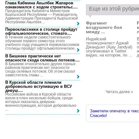
Глава Кабмина Акылбек Жапаров
ознакомился с ходом строительс...
.
Еще из этой рубри
Председатель Кабинета Министров
Кыргызской Республики — Руководитель
Администрации Президента Кыргызской
Республики Акылбек ...
Фрагмент
воздушного боя
Первоклассники в столице пройдут
между ...
л
офтальмологическое, стомато...
.
В течение недели самостоятельного
Индийский
обучения первого семестра этого
тележурналист Аджай
п
учебного года учащиеся первоклассников
Джандьял (Ajay Jandyal)
п
столицы пройдут офтальмологическое, ...
опубликовал в Twitter
ж
видео, на котором, по ...
д
В Бишкеке практически нет
опасности схода селевых потоков...
.
В Бишкеке относительно других горных
районов практически нет опасности
схода селевых потоков. Об этом сказал
заместитель главы ...
В Курской области пленили
добровольно вступившую в ВСУ
девуш...
.
Читать далее »
Российские войска в Курской области
взяли в плен несколько бойцов, среди
которых оказалась девушка-
военнослужащая, которая добровольно
...
Заметили опечатку в текс
Спасибо!