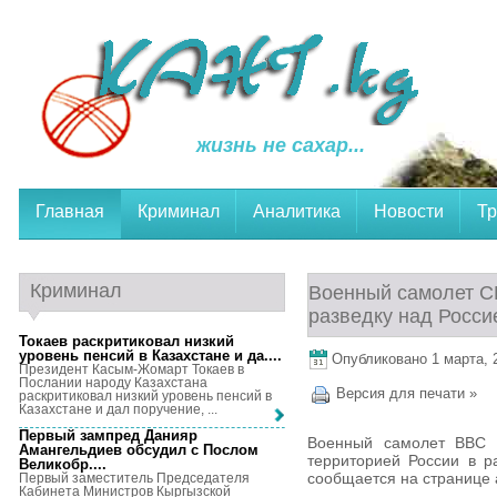
жизнь не сахар...
Главная
Криминал
Аналитика
Новости
Тр
Криминал
Военный самолет С
разведку над Росси
Токаев раскритиковал низкий
уровень пенсий в Казахстане и да...
.
Опубликовано 1 марта, 2
Президент Касым-Жомарт Токаев в
Послании народу Казахстана
Версия для печати »
раскритиковал низкий уровень пенсий в
Казахстане и дал поручение, ...
Первый зампред Данияр
Военный самолет ВВС 
Амангельдиев обсудил с Послом
территорией России в р
Великобр...
.
сообщается на странице а
Первый заместитель Председателя
Кабинета Министров Кыргызской