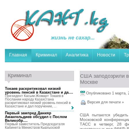
жизнь не сахар...
Главная
Криминал
Аналитика
Новости
Тр
Криминал
США заподозрили в
Москве
Токаев раскритиковал низкий
уровень пенсий в Казахстане и да...
.
Опубликовано 1 марта, 2
Президент Касым-Жомарт Токаев в
Послании народу Казахстана
Версия для печати »
раскритиковал низкий уровень пенсий в
Казахстане и дал поручение, ...
Первый зампред Данияр
США пытаются убедить 
Амангельдиев обсудил с Послом
Московской конференци
Великобр...
.
ТАСС в четверг, 28 фе
Первый заместитель Председателя
Кабинета Министров Кыргызской
иностранных дел (МИД) Р