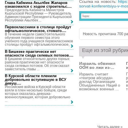
Ссылка на новость:
https
Глава Кабмина Акылбек Жапаров
sorvat-konferentsiyu-v-mo
ознакомился с ходом строительс...
.
Председатель Кабинета Министров
Кыргызской Республики — Руководитель
Администрации Президента Кыргызской
Республики Акылбек ...
Первоклассники в столице пройдут
офтальмологическое, стомато...
.
Новость прочитана 700 ра
В течение недели самостоятельного
обучения первого семестра этого
учебного года учащиеся первоклассников
столицы пройдут офтальмологическое, ...
Еще из этой рубри
В Бишкеке практически нет
опасности схода селевых потоков...
.
В Бишкеке относительно других горных
районов практически нет опасности
Израиль обвинил
схода селевых потоков. Об этом сказал
ООН во лжи из-...
заместитель главы ...
Израиль считает
П
В Курской области пленили
«театром абсурда»
р
добровольно вступившую в ВСУ
доклад Организации
и
девуш...
.
Объединенных Наций о
в
Российские войска в Курской области
возможных военных ...
т
взяли в плен несколько бойцов, среди
которых оказалась девушка-
военнослужащая, которая добровольно
...
Читать далее »