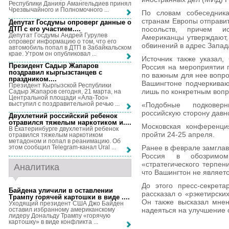
Республики Данияр Амангельдиев принял
Чрезвычайного и Полномочного ...
По словам собеседника
странам Европы отправи
Депутат Госдумы опроверг данные о
ДТП с его участием...
.
посольств, причем и
Депутат Госдумы Андрей Гурулев
Американцы утверждают,
опроверг информацию о том, что его
обвинений в адрес Запад
автомобиль попал в ДТП в Забайкальском
крае. Утром он опубликовал ...
Источник также указал,
Президент Садыр Жапаров
Россия на мероприятии 
поздравил кыргызстанцев с
по важным для нее вопрос
праздником...
.
Вашингтоне подчеркиваю
Президент Кыргызской Республики
лишь по конкретным вопр
Садыр Жапаров сегодня, 21 марта, на
Центральной площади «Ала-Тоо»
выступил с поздравительной речью ...
«Подобные подковер
российскую сторону давн
Двухлетний российский ребенок
отравился тяжелым наркотиком и...
.
Московская конференци
В Екатеринбурге двухлетний ребенок
пройти 24-25 апреля.
отравился тяжелым наркотиком
метадоном и попал в реанимацию. Об
Ранее в феврале замглав
этом сообщил Telegram-канал Ural ...
Россия в обозримом
«стратегического терпе
Аналитика
что Вашингтон не являет
До этого пресс-секрета
Байдена уличили в оставлении
рассказал о «рэкетирски
Трампу горячей картошки в виде ...
.
Он также высказал мнен
Уходящий президент США Джо Байден
оставил избранному американскому
надеяться на улучшение
лидеру Дональду Трампу «горячую
картошку» в виде конфликта ...