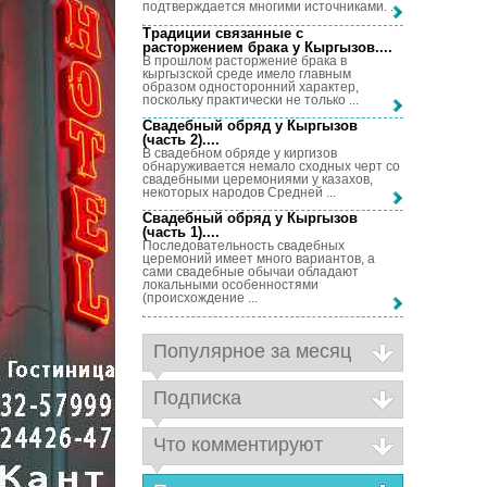
подтверждается многими источниками. ...
Традиции связанные с
расторжением брака у Кыргызов...
.
В прошлом расторжение брака в
кыргызской среде имело главным
образом односторонний характер,
поскольку практически не только ...
Свадебный обряд у Кыргызов
(часть 2)...
.
В свадебном обряде у киргизов
обнаруживается немало сходных черт со
свадебными церемониями у казахов,
некоторых народов Средней ...
Свадебный обряд у Кыргызов
(часть 1)...
.
Последовательность свадебных
церемоний имеет много вариантов, а
сами свадебные обычаи обладают
локальными особенностями
(происхождение ...
Популярное за месяц
Подписка
Что комментируют