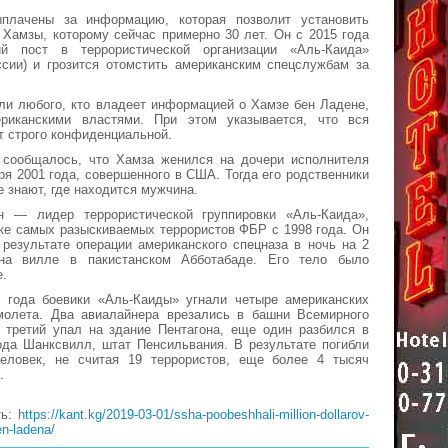
плачены за информацию, которая позволит установить
Хамзы, которому сейчас примерно 30 лет. Он с 2015 года
ий пост в террористической организации «Аль-Каида»
ссии) и грозится отомстить американским спецслужбам за
ли любого, кто владеет информацией о Хамзе бен Ладене,
риканскими властями. При этом указывается, что вся
 строго конфиденциальной.
 сообщалось, что Хамза женился на дочери исполнителя
бря 2001 года, совершенного в США. Тогда его родственники
е знают, где находится мужчина.
 — лидер террористической группировки «Аль-Каида»,
ке самых разыскиваемых террористов ФБР с 1998 года. Он
результате операции американского спецназа в ночь на 2
на вилле в пакистанском Абботабаде. Его тело было
е.
1 года боевики «Аль-Каиды» угнали четыре американских
молета. Два авиалайнера врезались в башни Всемирного
, третий упал на здание Пентагона, еще один разбился в
ода Шанксвилл, штат Пенсильвания. В результате погибли
еловек, не считая 19 террористов, еще более 4 тысяч
.
ть:
https://kant.kg/2019-03-01/ssha-poobeshhali-million-dollarov-
n-ladena/