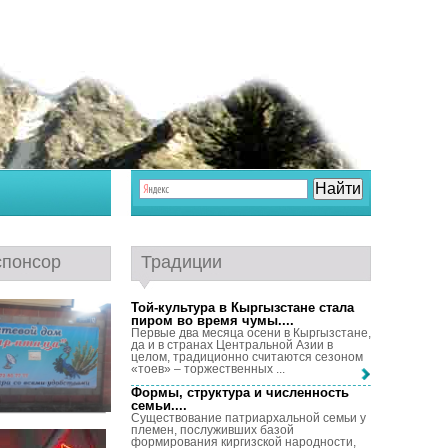
спонсор
Традиции
Той-культура в Кыргызстане стала
пиром во время чумы...
.
Первые два месяца осени в Кыргызстане,
да и в странах Центральной Азии в
целом, традиционно считаются сезоном
«тоев» – торжественных ...
Формы, структура и численность
семьи...
.
Существование патриархальной семьи у
племен, послуживших базой
формирования киргизской народности,