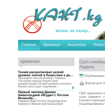
жизнь не сахар...
Главная
Криминал
Аналитика
Новос
Криминал
США пообеща
Ладена
Токаев раскритиковал низкий
уровень пенсий в Казахстане и да...
.
Опубликовано 1
Президент Касым-Жомарт Токаев в
Послании народу Казахстана
Версия для п
раскритиковал низкий уровень пенсий в
Казахстане и дал поручение, ...
Первый зампред Данияр
США назначили н
Амангельдиев обсудил с Послом
сыне бывшего «
Великобр...
.
Соответствую
Первый заместитель Председателя
Госдепартамента
Кабинета Министров Кыргызской