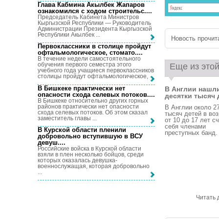
Глава Кабмина Акылбек Жапаров
ознакомился с ходом строительс...
.
Председатель Кабинета Министров
Кыргызской Республики — Руководитель
Администрации Президента Кыргызской
Республики Акылбек ...
Новость прочита
Первоклассники в столице пройдут
офтальмологическое, стомато...
.
В течение недели самостоятельного
обучения первого семестра этого
Еще из этой
учебного года учащиеся первоклассников
столицы пройдут офтальмологическое, ...
В Бишкеке практически нет
В Англии нашл
опасности схода селевых потоков...
.
десятки тысяч д
В Бишкеке относительно других горных
районов практически нет опасности
В Англии около 2
схода селевых потоков. Об этом сказал
тысяч детей в во
заместитель главы ...
от 10 до 17 лет с
себя членами
В Курской области пленили
преступных банд. 
добровольно вступившую в ВСУ
девуш...
.
Российские войска в Курской области
взяли в плен несколько бойцов, среди
которых оказалась девушка-
военнослужащая, которая добровольно
...
Читать 