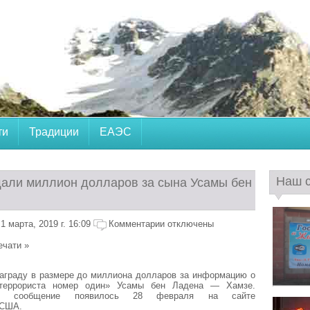
ти
Традиции
ЕАЭС
Наш 
ли миллион долларов за сына Усамы бен
 марта, 2019 г. 16:09
Комментарии отключены
ечати »
аграду в размере до миллиона долларов за информацию о
террориста номер один» Усамы бен Ладена — Хамзе.
щее сообщение появилось 28 февраля на сайте
 США.