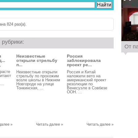
на 824 раз(a).
 рубрики:
От п
и
Неизвестные
Россия
...
открыли стрельбу
заблокировала
п...
проект ре...
7
зрасте
Неизвестные открыли
Россия и Китай
читают
стрельбу по прохожим
наложили вето на
возле школы в Нижнем
американский проект
...
Новгороде на улице
резолюции по
Тонкинская, ...
Венесуэле в Совбезе
ООН. ...
далее »
Читать далее »
Читать далее »