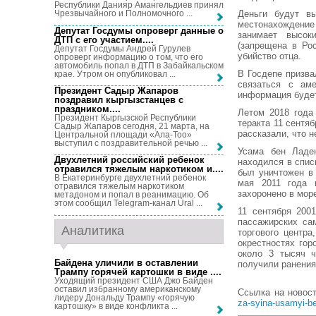
Республики Данияр Амангельдиев принял
Деньги будут вы
Чрезвычайного и Полномочного ...
местонахождение 
Депутат Госдумы опроверг данные о
занимает высок
ДТП с его участием...
.
(запрещена в Ро
Депутат Госдумы Андрей Гурулев
убийство отца.
опроверг информацию о том, что его
автомобиль попал в ДТП в Забайкальском
В Госдепе призва
крае. Утром он опубликовал ...
связаться с аме
Президент Садыр Жапаров
информация будет
поздравил кыргызстанцев с
праздником...
.
Летом 2018 года
Президент Кыргызской Республики
теракта 11 сентя
Садыр Жапаров сегодня, 21 марта, на
рассказали, что н
Центральной площади «Ала-Тоо»
выступил с поздравительной речью ...
Усама бен Ладен
Двухлетний российский ребенок
находился в спис
отравился тяжелым наркотиком и...
.
был уничтожен в 
В Екатеринбурге двухлетний ребенок
мая 2011 года 
отравился тяжелым наркотиком
захоронено в мор
метадоном и попал в реанимацию. Об
этом сообщил Telegram-канал Ural ...
11 сентября 200
пассажирских са
Аналитика
торгового центра
окрестностях гор
около 3 тысяч ч
Байдена уличили в оставлении
получили ранения
Трампу горячей картошки в виде ...
.
Уходящий президент США Джо Байден
оставил избранному американскому
Ссылка на новос
лидеру Дональду Трампу «горячую
za-syina-usamyi-be
картошку» в виде конфликта ...