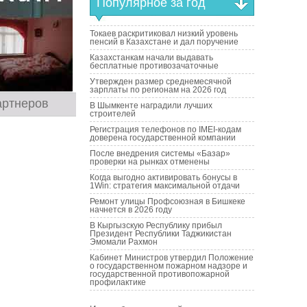
Популярное за год
Токаев раскритиковал низкий уровень
пенсий в Казахстане и дал поручение
Казахстанкам начали выдавать
бесплатные противозачаточные
Утвержден размер среднемесячной
зарплаты по регионам на 2026 год
артнеров
В Шымкенте наградили лучших
строителей
Регистрация телефонов по IMEI-кодам
доверена государственной компании
После внедрения системы «Базар»
проверки на рынках отменены
Когда выгодно активировать бонусы в
1Win: стратегия максимальной отдачи
Ремонт улицы Профсоюзная в Бишкеке
начнется в 2026 году
В Кыргызскую Республику прибыл
Президент Республики Таджикистан
Эмомали Рахмон
Кабинет Министров утвердил Положение
о государственном пожарном надзоре и
государственной противопожарной
профилактике