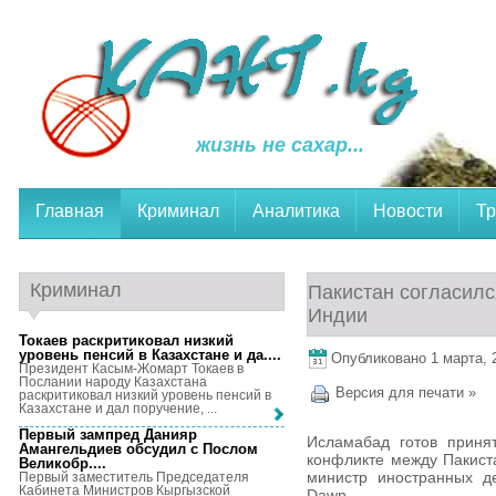
жизнь не сахар...
Главная
Криминал
Аналитика
Новости
Тр
Криминал
Пакистан согласилс
Индии
Токаев раскритиковал низкий
уровень пенсий в Казахстане и да...
.
Опубликовано 1 марта, 2
Президент Касым-Жомарт Токаев в
Послании народу Казахстана
Версия для печати »
раскритиковал низкий уровень пенсий в
Казахстане и дал поручение, ...
Первый зампред Данияр
Исламабад готов приня
Амангельдиев обсудил с Послом
конфликте между Пакист
Великобр...
.
министр иностранных д
Первый заместитель Председателя
Кабинета Министров Кыргызской
Dawn.