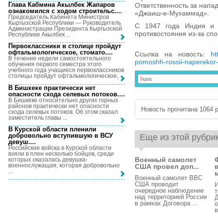
Глава Кабмина Акылбек Жапаров
Ответственность за напа
ознакомился с ходом строительс...
.
«Джаиш-е-Мухаммад».
Председатель Кабинета Министров
Кыргызской Республики — Руководитель
С 1947 года Индия и П
Администрации Президента Кыргызской
противостояния из-за сп
Республики Акылбек ...
Первоклассники в столице пройдут
офтальмологическое, стомато...
.
Ссылка на новость:
ht
В течение недели самостоятельного
pomoshh-rossii-naperekor-i
обучения первого семестра этого
учебного года учащиеся первоклассников
столицы пройдут офтальмологическое, ...
В Бишкеке практически нет
опасности схода селевых потоков...
.
В Бишкеке относительно других горных
районов практически нет опасности
Новость прочитана 1064 р
схода селевых потоков. Об этом сказал
заместитель главы ...
В Курской области пленили
добровольно вступившую в ВСУ
Еще из этой рубри
девуш...
.
Российские войска в Курской области
взяли в плен несколько бойцов, среди
Военный самолет
которых оказалась девушка-
военнослужащая, которая добровольно
США провел доп...
...
м
Военный самолет ВВС
США проводит
очередное наблюдение
над территорией России
Д
в рамках Договора ...
о
в