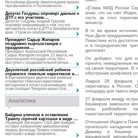
Республики Данияр Амангельдиев принял
Чрезвычайного и Полномочного ...
«[Глава МИД России Сер
знаю, что на счет Индии,
Депутат Госдумы опроверг данные о
ДТП с его участием...
.
сесть за стол перегов
Депутат Госдумы Андрей Гурулев
министр.
опроверг информацию о том, что его
автомобиль попал в ДТП в Забайкальском
В то же время источник
крае. Утром он опубликовал ...
Нью-Дели придерживается
Президент Садыр Жапаров
Пакистана есть достаточ
поздравил кыргызстанцев с
и в посредничестве тре
праздником...
.
дипломат.
Президент Кыргызской Республики
Садыр Жапаров сегодня, 21 марта, на
Он добавил, что для с
Центральной площади «Ала-Тоо»
выступил с поздравительной речью ...
принять немедленные ме
на своей территории. В т
Двухлетний российский ребенок
обострение конфликта сп
отравился тяжелым наркотиком и...
.
В Екатеринбурге двухлетний ребенок
Лавров 28 февраля п
отравился тяжелым наркотиком
метадоном и попал в реанимацию. Об
переговоры в России. О
этом сообщил Telegram-канал Ural ...
площадку для такого меро
27 февраля между истре
Аналитика
Кашмиром завязался воз
силы разбомбили лаг
пакистанской территории 
Байдена уличили в оставлении
Трампу горячей картошки в виде ...
.
Отношения Индии и Пакис
Уходящий президент США Джо Байден
оставил избранному американскому
произошло нападение на
лидеру Дональду Трампу «горячую
Джамму и Кашмир. То
картошку» в виде конфликта ...
взрывчаткой автомобиле