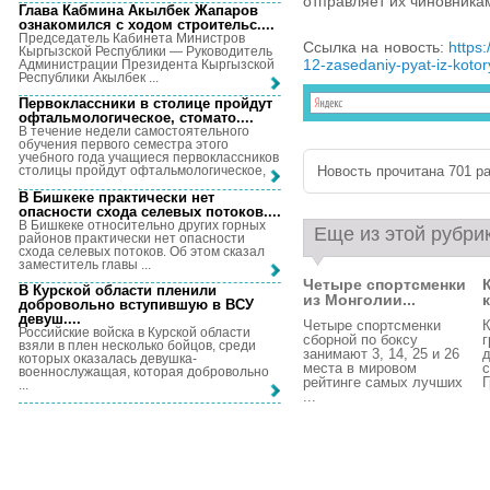
отправляет их чиновника
Глава Кабмина Акылбек Жапаров
ознакомился с ходом строительс...
.
Председатель Кабинета Министров
Ссылка на новость:
https
Кыргызской Республики — Руководитель
12-zasedaniy-pyat-iz-kotoryi
Администрации Президента Кыргызской
Республики Акылбек ...
Первоклассники в столице пройдут
офтальмологическое, стомато...
.
В течение недели самостоятельного
обучения первого семестра этого
учебного года учащиеся первоклассников
Новость прочитана 701 ра
столицы пройдут офтальмологическое, ...
В Бишкеке практически нет
опасности схода селевых потоков...
.
В Бишкеке относительно других горных
Еще из этой рубри
районов практически нет опасности
схода селевых потоков. Об этом сказал
заместитель главы ...
Четыре спортсменки
В Курской области пленили
из Монголии...
добровольно вступившую в ВСУ
девуш...
.
Четыре спортсменки
К
Российские войска в Курской области
сборной по боксу
г
взяли в плен несколько бойцов, среди
занимают 3, 14, 25 и 26
д
которых оказалась девушка-
места в мировом
с
военнослужащая, которая добровольно
рейтинге самых лучших
Г
...
...