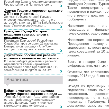
Республики Данияр Амангельдиев принял
сообщает Хроники Туркм
Чрезвычайного и Полномочного ...
Также неоднократно 
Депутат Госдумы опроверг данные о
проводятся в рамках пер
ДТП с его участием...
.
что в течение трех лет 
Депутат Госдумы Андрей Гурулев
госбюджета.
опроверг информацию о том, что его
автомобиль попал в ДТП в Забайкальском
Напомним также, что в 
крае. Утром он опубликовал ...
прекращается финанс
Президент Садыр Жапаров
телевидению, радиовеща
поздравил кыргызстанцев с
праздником...
.
Напомним, что первое «
Президент Кыргызской Республики
Проведенное наканун
Садыр Жапаров сегодня, 21 марта, на
Центральной площади «Ала-Тоо»
видеосвязи, которая ден
выступил с поздравительной речью ...
таких совещаний за 10 д
января.
Двухлетний российский ребенок
отравился тяжелым наркотиком и...
.
Всего в январе было п
В Екатеринбурге двухлетний ребенок
отравился тяжелым наркотиком
цифровых, пять личных и 
метадоном и попал в реанимацию. Об
этом сообщил Telegram-канал Ural ...
Отметим, что количество
январь 2018 года было п
Аналитика
видео.
Исходя из публикаций 
видеосвязь стала имен
Байдена уличили в оставлении
возможность распеч
Трампу горячей картошки в виде ...
.
Уходящий президент США Джо Байден
непосредственно в ход
оставил избранному американскому
«президент Гурбангулы 
лидеру Дональду Трампу «горячую
документы, сразу же, ч
картошку» в виде конфликта ...