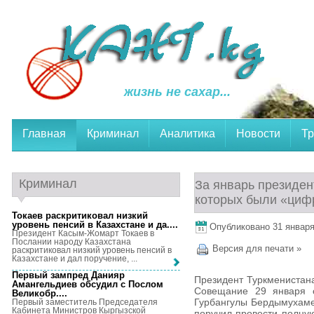
жизнь не сахар...
Главная
Криминал
Аналитика
Новости
Тр
Криминал
За январь президен
которых были «ци
Токаев раскритиковал низкий
уровень пенсий в Казахстане и да...
.
Опубликовано 31 января,
Президент Касым-Жомарт Токаев в
Послании народу Казахстана
Версия для печати »
раскритиковал низкий уровень пенсий в
Казахстане и дал поручение, ...
Первый зампред Данияр
Президент Туркменистан
Амангельдиев обсудил с Послом
Совещание 29 января с
Великобр...
.
Гурбангулы Бердымухаме
Первый заместитель Председателя
Кабинета Министров Кыргызской
поручил провести полну