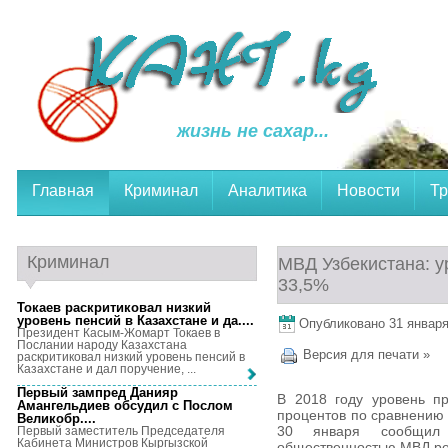
жизнь не сахар...
Главная
Криминал
Аналитика
Новости
Тр
Криминал
МВД Узбекистана: у
33,5%
Токаев раскритиковал низкий
уровень пенсий в Казахстане и да...
.
Опубликовано 31 января,
Президент Касым-Жомарт Токаев в
Послании народу Казахстана
Версия для печати »
раскритиковал низкий уровень пенсий в
Казахстане и дал поручение, ...
Первый зампред Данияр
В 2018 году уровень пр
Амангельдиев обсудил с Послом
процентов по сравнению 
Великобр...
.
30 января сообщил
Первый заместитель Председателя
Кабинета Министров Кыргызской
общественностью МВД ре