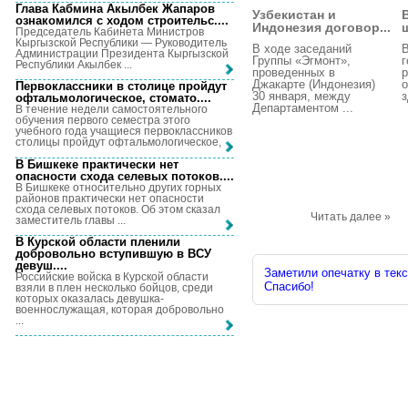
Глава Кабмина Акылбек Жапаров
Узбекистан и
ознакомился с ходом строительс...
.
Индонезия договор...
ш
Председатель Кабинета Министров
Кыргызской Республики — Руководитель
В ходе заседаний
В
Администрации Президента Кыргызской
Группы «Эгмонт»,
г
Республики Акылбек ...
проведенных в
р
Джакарте (Индонезия)
о
Первоклассники в столице пройдут
30 января, между
з
офтальмологическое, стомато...
.
Департаментом ...
В течение недели самостоятельного
обучения первого семестра этого
учебного года учащиеся первоклассников
столицы пройдут офтальмологическое, ...
В Бишкеке практически нет
опасности схода селевых потоков...
.
В Бишкеке относительно других горных
районов практически нет опасности
схода селевых потоков. Об этом сказал
Читать далее »
заместитель главы ...
В Курской области пленили
добровольно вступившую в ВСУ
девуш...
.
Заметили опечатку в текс
Российские войска в Курской области
Спасибо!
взяли в плен несколько бойцов, среди
которых оказалась девушка-
военнослужащая, которая добровольно
...