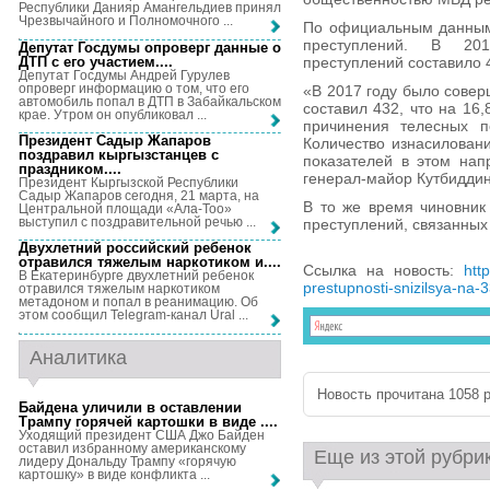
Республики Данияр Амангельдиев принял
Чрезвычайного и Полномочного ...
По официальным данным,
преступлений. В 201
Депутат Госдумы опроверг данные о
ДТП с его участием...
.
преступлений составило 4
Депутат Госдумы Андрей Гурулев
опроверг информацию о том, что его
«В 2017 году было соверш
автомобиль попал в ДТП в Забайкальском
составил 432, что на 16
крае. Утром он опубликовал ...
причинения телесных п
Президент Садыр Жапаров
Количество изнасиловани
поздравил кыргызстанцев с
показателей в этом нап
праздником...
.
генерал-майор Кутбиддин
Президент Кыргызской Республики
Садыр Жапаров сегодня, 21 марта, на
В то же время чиновник
Центральной площади «Ала-Тоо»
выступил с поздравительной речью ...
преступлений, связанных
Двухлетний российский ребенок
отравился тяжелым наркотиком и...
.
Ссылка на новость:
htt
В Екатеринбурге двухлетний ребенок
prestupnosti-snizilsya-na-3
отравился тяжелым наркотиком
метадоном и попал в реанимацию. Об
этом сообщил Telegram-канал Ural ...
Аналитика
Новость прочитана 1058 р
Байдена уличили в оставлении
Трампу горячей картошки в виде ...
.
Уходящий президент США Джо Байден
оставил избранному американскому
Еще из этой рубри
лидеру Дональду Трампу «горячую
картошку» в виде конфликта ...