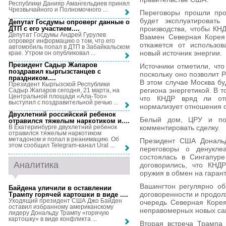
Республики Данияр Амангельдиев принял
Чрезвычайного и Полномочного ...
Переговоры прошли про
будет эксплуатироват
Депутат Госдумы опроверг данные о
ДТП с его участием...
.
производства, чтобы КН
Депутат Госдумы Андрей Гурулев
Взамен Северная Корея
опроверг информацию о том, что его
откажется от использов
автомобиль попал в ДТП в Забайкальском
новый источник энергии.
крае. Утром он опубликовал ...
Президент Садыр Жапаров
Источники отметили, чт
поздравил кыргызстанцев с
поскольку оно позволит 
праздником...
.
В этом случае Москва бу
Президент Кыргызской Республики
региона энергетикой. В 
Садыр Жапаров сегодня, 21 марта, на
Центральной площади «Ала-Тоо»
что КНДР вряд ли от
выступил с поздравительной речью ...
нормализует отношения 
Двухлетний российский ребенок
Белый дом, ЦРУ и пос
отравился тяжелым наркотиком и...
.
комментировать сделку.
В Екатеринбурге двухлетний ребенок
отравился тяжелым наркотиком
метадоном и попал в реанимацию. Об
Президент США Дональ
этом сообщил Telegram-канал Ural ...
переговоры о денуклеа
состоялась в Сингапур
Аналитика
договорились, что КНДР
оружия в обмен на гаран
Вашингтон регулярно об
Байдена уличили в оставлении
договоренности и продол
Трампу горячей картошки в виде ...
.
Уходящий президент США Джо Байден
очередь Северная Корея
оставил избранному американскому
неправомерных новых са
лидеру Дональду Трампу «горячую
картошку» в виде конфликта ...
Вторая встреча Трампа