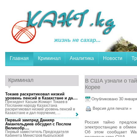
жизнь не сахар...
Главная
Криминал
Аналитика
Новости
Тр
Криминал
В США узнали о та
Корее
Токаев раскритиковал низкий
уровень пенсий в Казахстане и да...
.
Опубликовано 30 января,
Президент Касым-Жомарт Токаев в
Послании народу Казахстана
Версия для печати »
раскритиковал низкий уровень пенсий в
Казахстане и дал поручение, ...
Первый зампред Данияр
Россия тайно предло
Амангельдиев обсудил с Послом
электростанцию в обмен 
Великобр...
.
Об этом сообщает Was
Первый заместитель Председателя
Кабинета Министров Кыргызской
правительстве США.