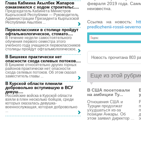
Глава Кабмина Акылбек Жапаров
февраля 2019 года. Самм
ознакомился с ходом строительс...
.
неизвестна.
Председатель Кабинета Министров
Кыргызской Республики — Руководитель
Администрации Президента Кыргызской
Ссылка на новость:
ht
Республики Акылбек ...
predlozhenii-rossii-severn
Первоклассники в столице пройдут
офтальмологическое, стомато...
.
В течение недели самостоятельного
обучения первого семестра этого
учебного года учащиеся первоклассников
столицы пройдут офтальмологическое, ...
В Бишкеке практически нет
Новость прочитана 803 ра
опасности схода селевых потоков...
.
В Бишкеке относительно других горных
районов практически нет опасности
схода селевых потоков. Об этом сказал
Еще из этой рубри
заместитель главы ...
В Курской области пленили
добровольно вступившую в ВСУ
В США посетовали
девуш...
.
на амбиции Ту...
у
Российские войска в Курской области
взяли в плен несколько бойцов, среди
Отношения США и
Р
которых оказалась девушка-
Турции продолжат
п
военнослужащая, которая добровольно
ухудшаться из-за
п
...
позиции Анкары. Об
этом заявил директор ...
э