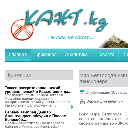
жизнь не сахар...
Главная
Криминал
Аналитика
Новости
Тр
Криминал
Мэр Белгорода изви
пенсионера
Токаев раскритиковал низкий
уровень пенсий в Казахстане и да...
.
Опубликовано 30 января,
Президент Касым-Жомарт Токаев в
Послании народу Казахстана
Версия для печати »
раскритиковал низкий уровень пенсий в
Казахстане и дал поручение, ...
Первый зампред Данияр
Врио мэра Белгорода Юр
Амангельдиев обсудил с Послом
совет воспользоваться 
Великобр...
.
своей странице во «ВКонт
Первый заместитель Председателя
Кабинета Министров Кыргызской