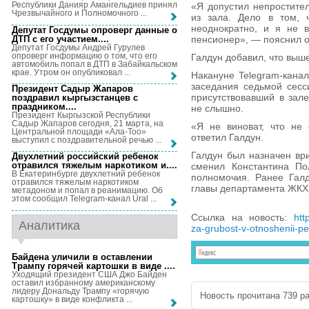
Республики Данияр Амангельдиев принял
«Я допустил непростител
Чрезвычайного и Полномочного ...
из зала. Дело в том, 
неоднократно, и я не в
Депутат Госдумы опроверг данные о
ДТП с его участием...
.
пенсионер», — пояснил о
Депутат Госдумы Андрей Гурулев
опроверг информацию о том, что его
Галдун добавил, что выше
автомобиль попал в ДТП в Забайкальском
крае. Утром он опубликовал ...
Накануне Telegram-кана
заседания седьмой сесс
Президент Садыр Жапаров
присутствовавший в зал
поздравил кыргызстанцев с
праздником...
.
не слышно.
Президент Кыргызской Республики
Садыр Жапаров сегодня, 21 марта, на
«Я не виноват, что не
Центральной площади «Ала-Тоо»
ответил Галдун.
выступил с поздравительной речью ...
Галдун был назначен ври
Двухлетний российский ребенок
отравился тяжелым наркотиком и...
.
сменил Константина По
В Екатеринбурге двухлетний ребенок
полномочия. Ранее Галд
отравился тяжелым наркотиком
главы департамента ЖКХ
метадоном и попал в реанимацию. Об
этом сообщил Telegram-канал Ural ...
Ссылка на новость:
htt
Аналитика
za-grubost-v-otnoshenii-pe
Байдена уличили в оставлении
Трампу горячей картошки в виде ...
.
Уходящий президент США Джо Байден
оставил избранному американскому
лидеру Дональду Трампу «горячую
Новость прочитана 739 ра
картошку» в виде конфликта ...