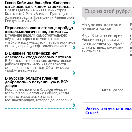
Глава Кабмина Акылбек Жапаров
ознакомился с ходом строительс...
.
Председатель Кабинета Министров
Еще из этой рубри
Кыргызской Республики — Руководитель
Администрации Президента Кыргызской
Республики Акылбек ...
На уроках истории
Первоклассники в столице пройдут
решили расск...
офтальмологическое, стомато...
.
В течение недели самостоятельного
В учебники по истории
С
обучения первого семестра этого
России могут ввести
учебного года учащиеся первоклассников
понятие «пионер-герой».
столицы пройдут офтальмологическое, ...
С таким предложением
п
выступила ...
В Бишкеке практически нет
п
опасности схода селевых потоков...
.
В Бишкеке относительно других горных
районов практически нет опасности
схода селевых потоков. Об этом сказал
заместитель главы ...
В Курской области пленили
добровольно вступившую в ВСУ
девуш...
.
Российские войска в Курской области
Читать далее »
взяли в плен несколько бойцов, среди
которых оказалась девушка-
военнослужащая, которая добровольно
...
Заметили опечатку в текс
Спасибо!