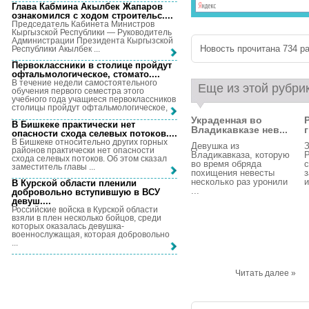
Глава Кабмина Акылбек Жапаров
ознакомился с ходом строительс...
.
Председатель Кабинета Министров
Кыргызской Республики — Руководитель
Администрации Президента Кыргызской
Новость прочитана 734 ра
Республики Акылбек ...
Первоклассники в столице пройдут
офтальмологическое, стомато...
.
В течение недели самостоятельного
Еще из этой рубри
обучения первого семестра этого
учебного года учащиеся первоклассников
столицы пройдут офтальмологическое, ...
Украденная во
В Бишкеке практически нет
Владикавказе нев...
опасности схода селевых потоков...
.
В Бишкеке относительно других горных
Девушка из
районов практически нет опасности
Владикавказа, которую
схода селевых потоков. Об этом сказал
во время обряда
заместитель главы ...
похищения невесты
з
несколько раз уронили
и
В Курской области пленили
...
добровольно вступившую в ВСУ
девуш...
.
Российские войска в Курской области
взяли в плен несколько бойцов, среди
которых оказалась девушка-
военнослужащая, которая добровольно
...
Читать далее »