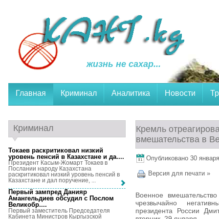
жизнь не сахар...
Главная
Криминал
Аналитика
Новости
Тр
Криминал
Кремль отреагирова
вмешательства в В
Токаев раскритиковал низкий
уровень пенсий в Казахстане и да...
.
Опубликовано 30 января,
Президент Касым-Жомарт Токаев в
Послании народу Казахстана
Версия для печати »
раскритиковал низкий уровень пенсий в
Казахстане и дал поручение, ...
Первый зампред Данияр
Военное вмешательство 
Амангельдиев обсудил с Послом
чрезвычайно негативн
Великобр...
.
президента России Дми
Первый заместитель Председателя
Кабинета Министров Кыргызской
вторник, 29 января.