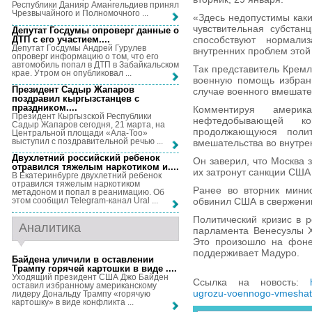
Республики Данияр Амангельдиев принял
Чрезвычайного и Полномочного ...
«Здесь недопустимы каки
чувствительная субстан
Депутат Госдумы опроверг данные о
ДТП с его участием...
.
способствуют нормал
Депутат Госдумы Андрей Гурулев
внутренних проблем этой
опроверг информацию о том, что его
автомобиль попал в ДТП в Забайкальском
Так представитель Кремл
крае. Утром он опубликовал ...
военную помощь избран
Президент Садыр Жапаров
случае военного вмешат
поздравил кыргызстанцев с
праздником...
.
Комментируя америк
Президент Кыргызской Республики
нефтедобывающей к
Садыр Жапаров сегодня, 21 марта, на
продолжающуюся полит
Центральной площади «Ала-Тоо»
выступил с поздравительной речью ...
вмешательства во внутре
Двухлетний российский ребенок
Он заверил, что Москва 
отравился тяжелым наркотиком и...
.
их затронут санкции США
В Екатеринбурге двухлетний ребенок
отравился тяжелым наркотиком
Ранее во вторник мини
метадоном и попал в реанимацию. Об
обвинил США в свержении
этом сообщил Telegram-канал Ural ...
Политический кризис в р
Аналитика
парламента Венесуэлы Х
Это произошло на фоне
поддерживает Мадуро.
Байдена уличили в оставлении
Трампу горячей картошки в виде ...
.
Уходящий президент США Джо Байден
Ссылка на новость:
оставил избранному американскому
ugrozu-voennogo-vmeshate
лидеру Дональду Трампу «горячую
картошку» в виде конфликта ...