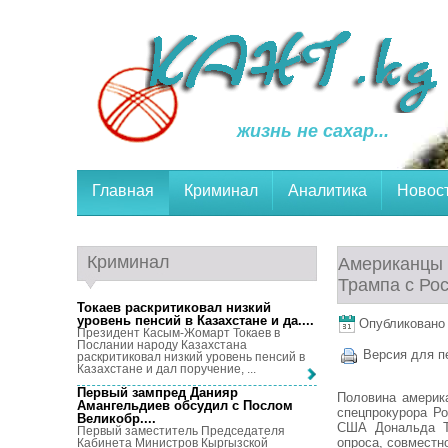
жизнь не сахар...
Главная
Криминал
Аналитика
Новос
Криминал
Американцы 
Трампа с Ро
Токаев раскритиковал низкий
уровень пенсий в Казахстане и да...
.
Опубликовано 2
Президент Касым-Жомарт Токаев в
Послании народу Казахстана
Версия для п
раскритиковал низкий уровень пенсий в
Казахстане и дал поручение, ...
Первый зампред Данияр
Половина америк
Амангельдиев обсудил с Послом
спецпрокурора Р
Великобр...
.
США Дональда Тр
Первый заместитель Председателя
опроса, совместн
Кабинета Министров Кыргызской