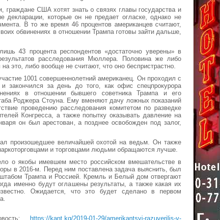
, граждане США хотят знать о связях главы государства и
е декларации, которые он не предает огласке, однако не
мента. В то же время 46 процентов американцев считают,
своих обвинениях в отношении Трампа готовы зайти дальше,
 лишь 43 процента респондентов «достаточно уверены» в
результатов расследования Мюллера. Половина же либо
на это, либо вообще не считают, что оно беспристрастно.
участие 1001 совершеннолетний американец. Он проходил с
 и закончился за день до того, как офис спецпрокурора
нениях в отношении бывшего советника Трампа и его
таба Роджера Стоуна. Ему вменяют дачу ложных показаний
ятствие проведению расследования комитетом по разведке
телей Конгресса, а также попытку оказывать давление на
нваря он был арестован, а позднее освобожден под залог,
вал произошедшее величайшей охотой на ведьм. Он также
 наркоторговцами и торговцами людьми обращаются лучше.
ло о якобы имевшем место российском вмешательстве в
оры в 2016-м. Перед ним поставлена задача выяснить, был
 штабом Трампа и Россией. Кремль и Белый дом отвергают
огда именно будут оглашены результаты, а также какая их
известно. Ожидается, что это будет сделано в первом
а.
овость:
https://kant.kg/2019-01-29/amerikantsyi-razuverilis-v-