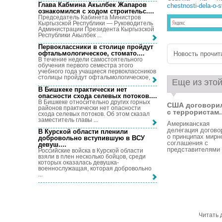
Глава Кабмина Акылбек Жапаров
chestnosti-dela-o-
ознакомился с ходом строительс...
.
Председатель Кабинета Министров
Кыргызской Республики — Руководитель
Администрации Президента Кыргызской
Республики Акылбек ...
Первоклассники в столице пройдут
офтальмологическое, стомато...
.
Новость прочита
В течение недели самостоятельного
обучения первого семестра этого
учебного года учащиеся первоклассников
столицы пройдут офтальмологическое, ...
Еще из этой
В Бишкеке практически нет
опасности схода селевых потоков...
.
В Бишкеке относительно других горных
США договори
районов практически нет опасности
с террористам..
схода селевых потоков. Об этом сказал
заместитель главы ...
Американская
делегация догово
В Курской области пленили
о принципах мирн
добровольно вступившую в ВСУ
соглашения с
девуш...
.
представителями .
Российские войска в Курской области
взяли в плен несколько бойцов, среди
которых оказалась девушка-
военнослужащая, которая добровольно
...
Читать 