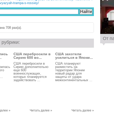
svyazyah-trampa-s-rossiey/
на 708 раз(a).
От п
 рубрики:
лись
США перебросили в
США захотели
.
Сирию 600 во...
усилиться в Япони...
США перебросили в
США планируют
рилась
Сирию дополнительно
разместить на
ого
еще 600
территории Японии
военнослужащих,
новый радар для
..
которых планируется
защиты от удара
задействовать ...
межконтинентальных ...
далее »
Читать далее »
Читать далее »