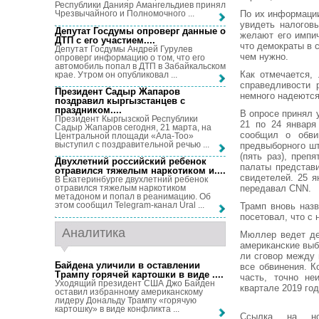
Республики Данияр Амангельдиев принял
По их информации
Чрезвычайного и Полномочного ...
увидеть налоговы
Депутат Госдумы опроверг данные о
желают его импич
ДТП с его участием...
.
что демократы в 
Депутат Госдумы Андрей Гурулев
чем нужно.
опроверг информацию о том, что его
автомобиль попал в ДТП в Забайкальском
Как отмечается,
крае. Утром он опубликовал ...
справедливости 
Президент Садыр Жапаров
немного надеются 
поздравил кыргызстанцев с
праздником...
.
В опросе принял 
Президент Кыргызской Республики
21 по 24 января
Садыр Жапаров сегодня, 21 марта, на
сообщил о обви
Центральной площади «Ала-Тоо»
выступил с поздравительной речью ...
предвыборного ш
(пять раз), преп
Двухлетний российский ребенок
палаты представи
отравился тяжелым наркотиком и...
.
свидетелей. 25 я
В Екатеринбурге двухлетний ребенок
передавал CNN.
отравился тяжелым наркотиком
метадоном и попал в реанимацию. Об
этом сообщил Telegram-канал Ural ...
Трамп вновь наз
посетовал, что с
Аналитика
Мюллер ведет де
американские выб
ли сговор между
Байдена уличили в оставлении
все обвинения. К
Трампу горячей картошки в виде ...
.
часть, точно не
Уходящий президент США Джо Байден
квартале 2019 год
оставил избранному американскому
лидеру Дональду Трампу «горячую
картошку» в виде конфликта ...
Ссылка на н