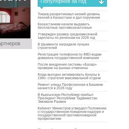
Популярное за год
Токаев раскритиковал низкий уровень
пенсий в Казахстане и дал поручение
Казахстанкам начали выдавать
бесплатные противозачаточные
Утвержден размер среднемесячной
зарплаты по регионам на 2026 год
артнеров
В Шымкенте наградили лучших
строителей
Регистрация телефонов по IMEI-кодам
доверена государственной компании
После внедрения системы «Базар»
проверки на рынках отменены
Когда выгодно активировать бонусы в
1Win: стратегия максимальной отдачи
Ремонт улицы Профсоюзная в Бишкеке
начнется в 2026 году
В Кыргызскую Республику прибыл
Президент Республики Таджикистан
Эмомали Рахмон
Кабинет Министров утвердил Положение
о государственном пожарном надзоре и
государственной противопожарной
профилактике