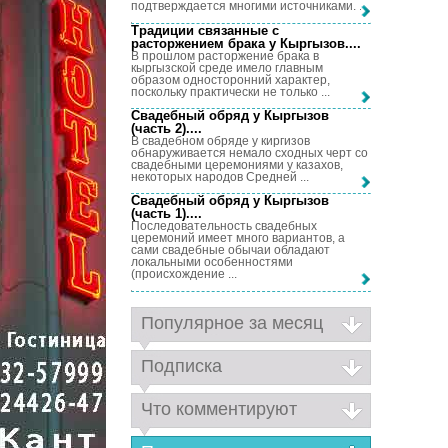
подтверждается многими источниками. ...
Традиции связанные с
расторжением брака у Кыргызов...
.
В прошлом расторжение брака в
кыргызской среде имело главным
образом односторонний характер,
поскольку практически не только ...
Свадебный обряд у Кыргызов
(часть 2)...
.
В свадебном обряде у киргизов
обнаруживается немало сходных черт со
свадебными церемониями у казахов,
некоторых народов Средней ...
Свадебный обряд у Кыргызов
(часть 1)...
.
Последовательность свадебных
церемоний имеет много вариантов, а
сами свадебные обычаи обладают
локальными особенностями
(происхождение ...
Популярное за месяц
Подписка
Что комментируют