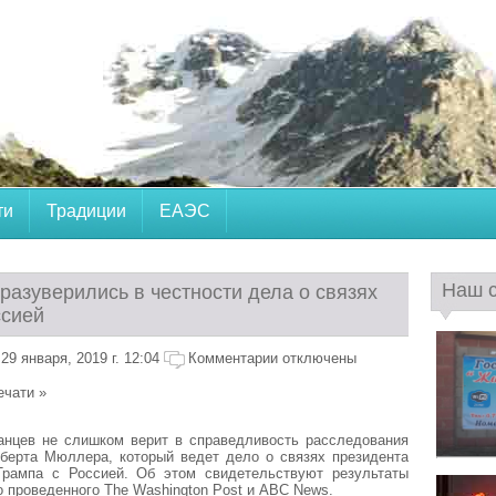
ти
Традиции
ЕАЭС
Наш 
разуверились в честности дела о связях
ссией
9 января, 2019 г. 12:04
Комментарии отключены
ечати »
анцев не слишком верит в справедливость расследования
оберта Мюллера, который ведет дело о связях президента
ампа с Россией. Об этом свидетельствуют результаты
о проведенного The Washington Post и ABC News.