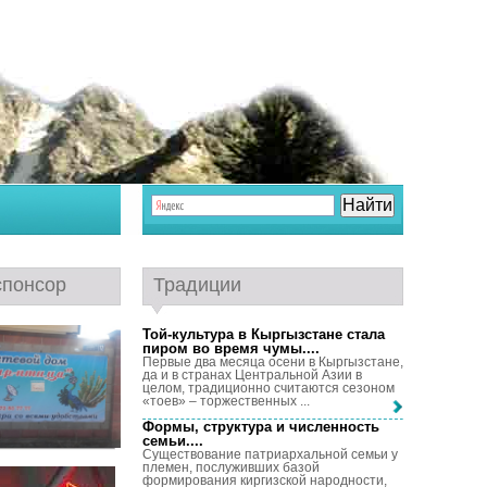
спонсор
Традиции
Той-культура в Кыргызстане стала
пиром во время чумы...
.
Первые два месяца осени в Кыргызстане,
да и в странах Центральной Азии в
целом, традиционно считаются сезоном
«тоев» – торжественных ...
Формы, структура и численность
семьи...
.
Существование патриархальной семьи у
племен, послуживших базой
формирования киргизской народности,