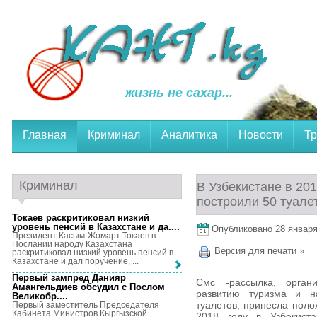
жизнь не сахар...
Главная
Криминал
Аналитика
Новости
Тр
Криминал
В Узбекистане в 20
построили 50 туале
Токаев раскритиковал низкий
уровень пенсий в Казахстане и да...
.
Опубликовано 28 января,
Президент Касым-Жомарт Токаев в
Послании народу Казахстана
Версия для печати »
раскритиковал низкий уровень пенсий в
Казахстане и дал поручение, ...
Первый зампред Данияр
Смс -рассылка, орган
Амангельдиев обсудил с Послом
развитию туризма и на
Великобр...
.
туалетов, принесла поло
Первый заместитель Председателя
Кабинета Министров Кыргызской
2018 году в Узбекиста