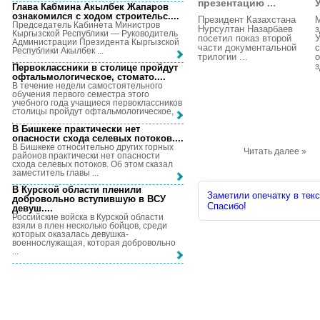
презентацию ...
Глава Кабмина Акылбек Жапаров
ознакомился с ходом строительс...
.
Президент Казахстана
Председатель Кабинета Министров
Нурсултан Назарбаев
з
Кыргызской Республики — Руководитель
посетил показ второй
У
Администрации Президента Кыргызской
части документальной
Республики Акылбек ...
трилогии ...
о
з
Первоклассники в столице пройдут
офтальмологическое, стомато...
.
В течение недели самостоятельного
обучения первого семестра этого
учебного года учащиеся первоклассников
столицы пройдут офтальмологическое, ...
В Бишкеке практически нет
опасности схода селевых потоков...
.
В Бишкеке относительно других горных
Читать далее »
районов практически нет опасности
схода селевых потоков. Об этом сказал
заместитель главы ...
В Курской области пленили
Заметили опечатку в текс
добровольно вступившую в ВСУ
Спасибо!
девуш...
.
Российские войска в Курской области
взяли в плен несколько бойцов, среди
которых оказалась девушка-
военнослужащая, которая добровольно
...