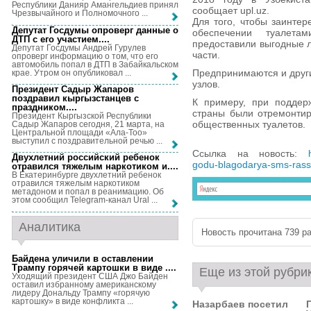
Республики Данияр Амангельдиев принял
сообщает upl.uz.
Чрезвычайного и Полномочного ...
Для того, чтобы заинтер
Депутат Госдумы опроверг данные о
обеспечении туалет
ДТП с его участием...
.
предоставили выгодные л
Депутат Госдумы Андрей Гурулев
части.
опроверг информацию о том, что его
автомобиль попал в ДТП в Забайкальском
Предпринимаются и други
крае. Утром он опубликовал ...
узлов.
Президент Садыр Жапаров
поздравил кыргызстанцев с
К примеру, при поддер
праздником...
.
страны были отремонти
Президент Кыргызской Республики
общественных туалетов.
Садыр Жапаров сегодня, 21 марта, на
Центральной площади «Ала-Тоо»
выступил с поздравительной речью ...
Ссылка на новость:
Двухлетний российский ребенок
godu-blagodarya-sms-rassyi
отравился тяжелым наркотиком и...
.
В Екатеринбурге двухлетний ребенок
отравился тяжелым наркотиком
метадоном и попал в реанимацию. Об
этом сообщил Telegram-канал Ural ...
Аналитика
Новость прочитана 739 ра
Байдена уличили в оставлении
Трампу горячей картошки в виде ...
.
Еще из этой рубри
Уходящий президент США Джо Байден
оставил избранному американскому
лидеру Дональду Трампу «горячую
картошку» в виде конфликта ...
Назарбаев посетил