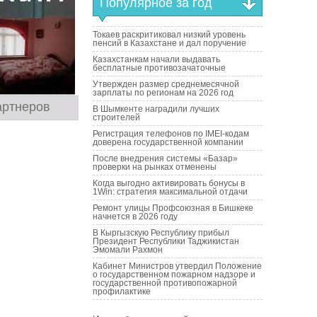
Популярное за год
Токаев раскритиковал низкий уровень
пенсий в Казахстане и дал поручение
Казахстанкам начали выдавать
бесплатные противозачаточные
Утвержден размер среднемесячной
зарплаты по регионам на 2026 год
артнеров
В Шымкенте наградили лучших
строителей
Регистрация телефонов по IMEI-кодам
доверена государственной компании
После внедрения системы «Базар»
проверки на рынках отменены
Когда выгодно активировать бонусы в
1Win: стратегия максимальной отдачи
Ремонт улицы Профсоюзная в Бишкеке
начнется в 2026 году
В Кыргызскую Республику прибыл
Президент Республики Таджикистан
Эмомали Рахмон
Кабинет Министров утвердил Положение
о государственном пожарном надзоре и
государственной противопожарной
профилактике