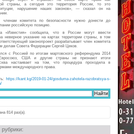
ой страны, а сегодня это территория России, то это
титуции, нарушение наших законов», — сказал он на
нии.
о членам комитета по безопасности нужно донести до
пании российскую позицию.
та «Известия» сообщила, что в России могут ввести
за неверное указание на картах территории страны, в том
ответствующий законопроект разрабатывает член комитета
м делам Совета Федерации Сергей Цеков.
лся с Россией по итогам мартовского референдума 2014
 Евросоюз, США и другие страны не признают итоги
осква настаивает на том, что процедура проходила в
ормами международного права.
ть:
https://kant.kg/2019-01-24/gosduma-zahotela-razobratsya-s-
a/
на 814 раз(a).
 рубрики: