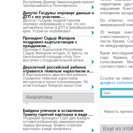
Республики Данияр Амангельдиев принял
территорию друг
Чрезвычайного и Полномочного ...
нарушение Конс
Депутат Госдумы опроверг данные о
пленарном заседа
ДТП с его участием...
.
Он отметил, чт
Депутат Госдумы Андрей Гурулев
опроверг информацию о том, что его
американской ком
автомобиль попал в ДТП в Забайкальском
крае. Утром он опубликовал ...
20 январе газе
ответственность 
Президент Садыр Жапаров
числе Крыма. Со
поздравил кыргызстанцев с
по международны
праздником...
.
Президент Кыргызской Республики
Крым воссоедини
Садыр Жапаров сегодня, 21 марта, на
Центральной площади «Ала-Тоо»
года. Украина,
выступил с поздравительной речью ...
голосования. М
соответствии с н
Двухлетний российский ребенок
отравился тяжелым наркотиком и...
.
В Екатеринбурге двухлетний ребенок
Ссылка на новос
отравился тяжелым наркотиком
метадоном и попал в реанимацию. Об
google-iz-za-kryim
этом сообщил Telegram-канал Ural ...
Аналитика
Байдена уличили в оставлении
Новость прочита
Трампу горячей картошки в виде ...
.
Уходящий президент США Джо Байден
оставил избранному американскому
лидеру Дональду Трампу «горячую
Еще из этой
картошку» в виде конфликта ...