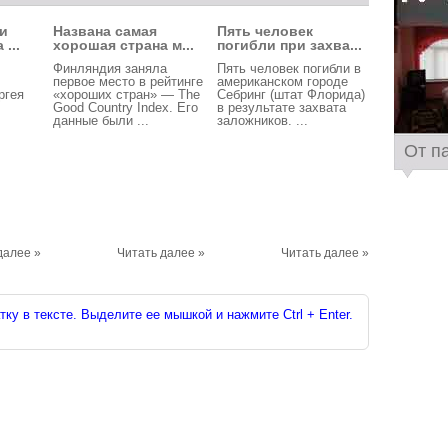
и
Названа самая
Пять человек
...
хорошая страна м...
погибли при захва...
Финляндия заняла
Пять человек погибли в
первое место в рейтинге
американском городе
ргея
«хороших стран» — The
Себринг (штат Флорида)
Good Country Index. Его
в результате захвата
данные были ...
заложников. ...
От п
далее »
Читать далее »
Читать далее »
ку в тексте. Выделите ее мышкой и нажмите Ctrl + Enter.