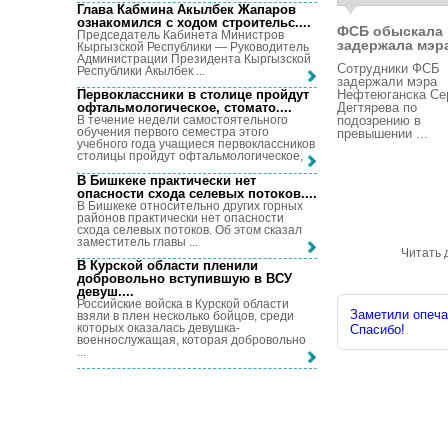
Глава Кабмина Акылбек Жапаров
ознакомился с ходом строительс...
.
ФСБ обыскала 
Председатель Кабинета Министров
задержала мэра 
Кыргызской Республики — Руководитель
Администрации Президента Кыргызской
Сотрудники ФСБ
Республики Акылбек ...
задержали мэра
Нефтеюганска Се
Первоклассники в столице пройдут
Дегтярева по
офтальмологическое, стомато...
.
подозрению в
В течение недели самостоятельного
обучения первого семестра этого
превышении ...
учебного года учащиеся первоклассников
столицы пройдут офтальмологическое, ...
В Бишкеке практически нет
опасности схода селевых потоков...
.
В Бишкеке относительно других горных
районов практически нет опасности
схода селевых потоков. Об этом сказал
заместитель главы ...
Читать 
В Курской области пленили
добровольно вступившую в ВСУ
девуш...
.
Российские войска в Курской области
Заметили опечат
взяли в плен несколько бойцов, среди
которых оказалась девушка-
Спасибо!
военнослужащая, которая добровольно
...