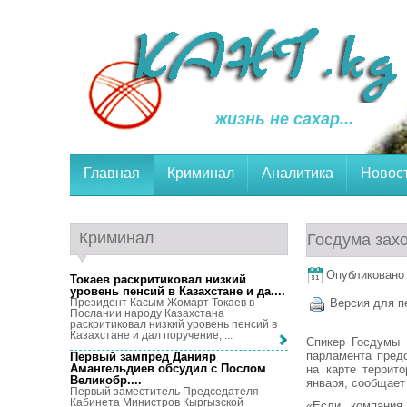
жизнь не сахар...
Главная
Криминал
Аналитика
Новос
Криминал
Госдума захо
Опубликовано 2
Токаев раскритиковал низкий
уровень пенсий в Казахстане и да...
.
Президент Касым-Жомарт Токаев в
Версия для п
Послании народу Казахстана
раскритиковал низкий уровень пенсий в
Казахстане и дал поручение, ...
Спикер Госдумы 
парламента пред
Первый зампред Данияр
Амангельдиев обсудил с Послом
на карте террит
Великобр...
.
января, сообщает
Первый заместитель Председателя
Кабинета Министров Кыргызской
«Если компания