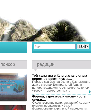
спонсор
Традиции
Той-культура в Кыргызстане стала
пиром во время чумы...
.
Первые два месяца осени в Кыргызстане,
да и в странах Центральной Азии в
целом, традиционно считаются сезоном
«тоев» – торжественных ...
Формы, структура и численность
семьи...
.
Существование патриархальной семьи у
племен, послуживших базой
формирования киргизской народности,