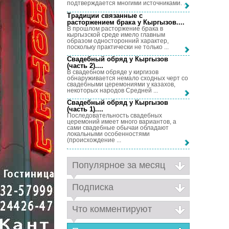
подтверждается многими источниками. ...
Традиции связанные с
расторжением брака у Кыргызов...
.
В прошлом расторжение брака в
кыргызской среде имело главным
образом односторонний характер,
поскольку практически не только ...
Свадебный обряд у Кыргызов
(часть 2)...
.
В свадебном обряде у киргизов
обнаруживается немало сходных черт со
свадебными церемониями у казахов,
некоторых народов Средней ...
Свадебный обряд у Кыргызов
(часть 1)...
.
Последовательность свадебных
церемоний имеет много вариантов, а
сами свадебные обычаи обладают
локальными особенностями
(происхождение ...
Популярное за месяц
Подписка
Что комментируют