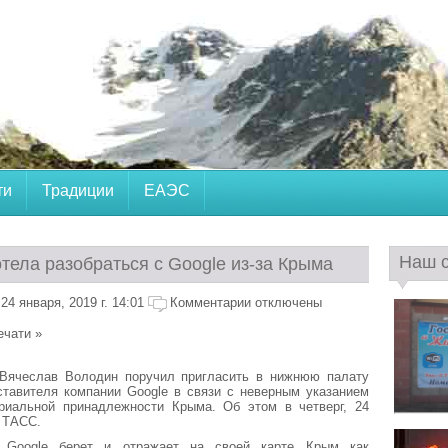
ти
Традиции
ЕАЭС
Наш 
тела разобраться с Google из-за Крыма
4 января, 2019 г. 14:01
Комментарии отключены
ечати »
Вячеслав Володин поручил пригласить в нижнюю палату
ставителя компании Google в связи с неверным указанием
ориальной принадлежности Крыма. Об этом в четверг, 24
 ТАСС.
 Google берет и отражает на своей карте Крым как