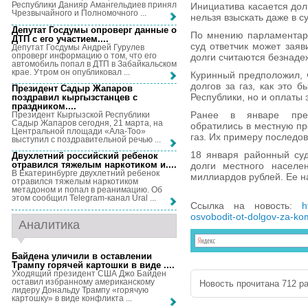
Республики Данияр Амангельдиев принял
Инициатива касается долг
Чрезвычайного и Полномочного ...
нельзя взыскать даже в 
Депутат Госдумы опроверг данные о
По мнению парламентари
ДТП с его участием...
.
суд ответчик может заяв
Депутат Госдумы Андрей Гурулев
опроверг информацию о том, что его
долги считаются безнаде
автомобиль попал в ДТП в Забайкальском
крае. Утром он опубликовал ...
Куринный предположил, ч
долгов за газ, как это 
Президент Садыр Жапаров
Республики, но и оплаты 
поздравил кыргызстанцев с
праздником...
.
Ранее в январе пред
Президент Кыргызской Республики
Садыр Жапаров сегодня, 21 марта, на
обратились в местную пр
Центральной площади «Ала-Тоо»
газ. Их примеру последов
выступил с поздравительной речью ...
18 января районный суд
Двухлетний российский ребенок
отравился тяжелым наркотиком и...
.
долги местного населе
В Екатеринбурге двухлетний ребенок
миллиардов рублей. Ее н
отравился тяжелым наркотиком
метадоном и попал в реанимацию. Об
этом сообщил Telegram-канал Ural ...
Ссылка на новость:
h
osvobodit-ot-dolgov-za-k
Аналитика
Байдена уличили в оставлении
Трампу горячей картошки в виде ...
.
Уходящий президент США Джо Байден
оставил избранному американскому
Новость прочитана 712 ра
лидеру Дональду Трампу «горячую
картошку» в виде конфликта ...