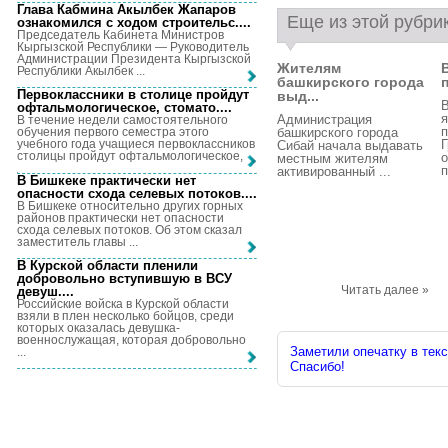
Глава Кабмина Акылбек Жапаров
Еще из этой рубри
ознакомился с ходом строительс...
.
Председатель Кабинета Министров
Кыргызской Республики — Руководитель
Администрации Президента Кыргызской
Жителям
Республики Акылбек ...
башкирского города
Первоклассники в столице пройдут
выд...
В
офтальмологическое, стомато...
.
я
Администрация
В течение недели самостоятельного
п
башкирского города
обучения первого семестра этого
Г
учебного года учащиеся первоклассников
Сибай начала выдавать
столицы пройдут офтальмологическое, ...
о
местным жителям
п
активированный ...
В Бишкеке практически нет
опасности схода селевых потоков...
.
В Бишкеке относительно других горных
районов практически нет опасности
схода селевых потоков. Об этом сказал
заместитель главы ...
В Курской области пленили
добровольно вступившую в ВСУ
Читать далее »
девуш...
.
Российские войска в Курской области
взяли в плен несколько бойцов, среди
которых оказалась девушка-
военнослужащая, которая добровольно
Заметили опечатку в текс
...
Спасибо!