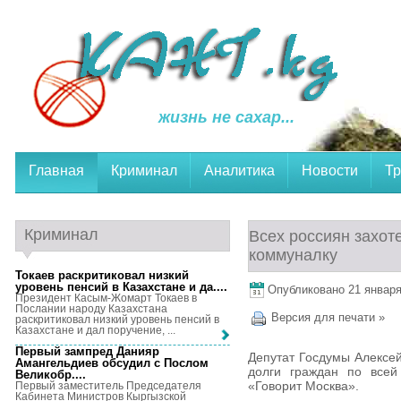
жизнь не сахар...
Главная
Криминал
Аналитика
Новости
Тр
Криминал
Всех россиян захот
коммуналку
Токаев раскритиковал низкий
уровень пенсий в Казахстане и да...
.
Опубликовано 21 января,
Президент Касым-Жомарт Токаев в
Послании народу Казахстана
Версия для печати »
раскритиковал низкий уровень пенсий в
Казахстане и дал поручение, ...
Первый зампред Данияр
Депутат Госдумы Алексе
Амангельдиев обсудил с Послом
долги граждан по всей
Великобр...
.
«Говорит Москва».
Первый заместитель Председателя
Кабинета Министров Кыргызской