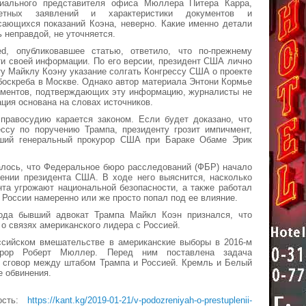
иального представителя офиса Мюллера Питера Карра,
ретных заявлений и характеристики документов и
сающихся показаний Коэна, неверно. Какие именно детали
 неправдой, не уточняется.
d, опубликовавшее статью, ответило, что по-прежнему
ти своей информации. По его версии, президент США лично
у Майклу Коэну указание солгать Конгрессу США о проекте
боскреба в Москве. Однако автор материала Энтони Кормье
кументов, подтверждающих эту информацию, журналисты не
ция основана на словах источников.
 правосудию карается законом. Если будет доказано, что
ессу по поручению Трампа, президенту грозит импичмент,
ший генеральный прокурор США при Бараке Обаме Эрик
алось, что Федеральное бюро расследований (ФБР) начало
шении президента США. В ходе него выяснится, насколько
та угрожают национальной безопасности, а также работал
х России намеренно или же просто попал под ее влияние.
ода бывший адвокат Трампа Майкл Коэн признался, что
 о связях американского лидера с Россией.
ссийском вмешательстве в американские выборы в 2016-м
урор Роберт Мюллер. Перед ним поставлена задача
и сговор между штабом Трампа и Россией. Кремль и Белый
е обвинения.
ость:
https://kant.kg/2019-01-21/v-podozreniyah-o-prestuplenii-