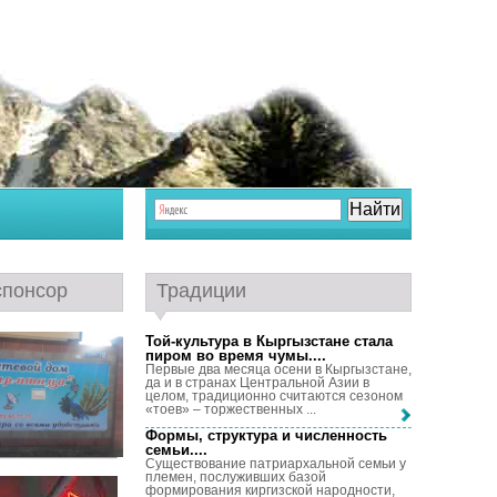
спонсор
Традиции
Той-культура в Кыргызстане стала
пиром во время чумы...
.
Первые два месяца осени в Кыргызстане,
да и в странах Центральной Азии в
целом, традиционно считаются сезоном
«тоев» – торжественных ...
Формы, структура и численность
семьи...
.
Существование патриархальной семьи у
племен, послуживших базой
формирования киргизской народности,