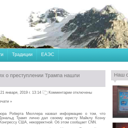
ти
Традиции
ЕАЭС
Наш 
ях о преступлении Трампа нашли
1 января, 2019 г. 13:14
Комментарии отключены
ечати »
рора Роберта Мюллера назвал информацию о том, что
Дональд Трамп лично дал своему юристу Майклу Коэну
 Конгрессу США, некорректной. Об этом сообщает CNN.