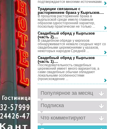
подтверждается многими источниками. ...
Традиции связанные с
расторжением брака у Кыргызов...
.
В прошлом расторжение брака в
кыргызской среде имело главным
образом односторонний характер,
поскольку практически не только ...
Свадебный обряд у Кыргызов
(часть 2)...
.
В свадебном обряде у киргизов
обнаруживается немало сходных черт со
свадебными церемониями у казахов,
некоторых народов Средней ...
Свадебный обряд у Кыргызов
(часть 1)...
.
Последовательность свадебных
церемоний имеет много вариантов, а
сами свадебные обычаи обладают
локальными особенностями
(происхождение ...
Популярное за месяц
Подписка
Что комментируют