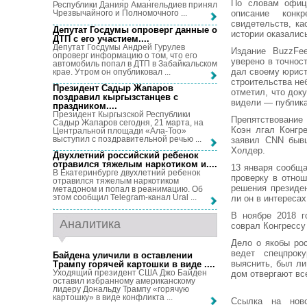
По словам офиц
Республики Данияр Амангельдиев принял
описание конк
Чрезвычайного и Полномочного ...
свидетельств, ка
Депутат Госдумы опроверг данные о
истории оказались
ДТП с его участием...
.
Депутат Госдумы Андрей Гурулев
Издание BuzzFee
опроверг информацию о том, что его
уверено в точнос
автомобиль попал в ДТП в Забайкальском
дал своему юрист
крае. Утром он опубликовал ...
строительства не
Президент Садыр Жапаров
отметил, что до
поздравил кыргызстанцев с
видели — публика
праздником...
.
Президент Кыргызской Республики
Препятствование
Садыр Жапаров сегодня, 21 марта, на
Коэн лгал Конгр
Центральной площади «Ала-Тоо»
выступил с поздравительной речью ...
заявил CNN быв
Холдер.
Двухлетний российский ребенок
отравился тяжелым наркотиком и...
.
13 января сообщ
В Екатеринбурге двухлетний ребенок
проверку в отно
отравился тяжелым наркотиком
решения президен
метадоном и попал в реанимацию. Об
этом сообщил Telegram-канал Ural ...
ли он в интереса
В ноябре 2018 г
Аналитика
соврал Конгрессу
Дело о якобы ро
ведет спецпрок
Байдена уличили в оставлении
выяснить, был л
Трампу горячей картошки в виде ...
.
Уходящий президент США Джо Байден
дом отвергают вс
оставил избранному американскому
лидеру Дональду Трампу «горячую
картошку» в виде конфликта ...
Ссылка на нов