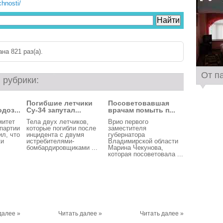
chnosti/
на 821 раз(a).
От п
 рубрики:
Погибшие летчики
Посоветовавшая
доз...
Су-34 запутал...
врачам помыть п...
митет
Тела двух летчиков,
Врио первого
партии
которые погибли после
заместителя
л, что
инцидента с двумя
губернатора
ки
истребителями-
Владимирской области
бомбардировщиками ...
Марина Чекунова,
которая посоветовала ...
далее »
Читать далее »
Читать далее »