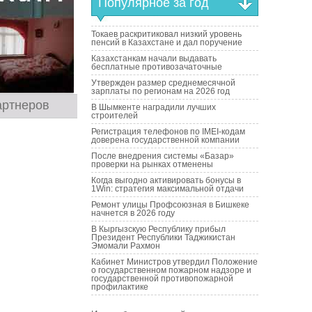
Популярное за год
Токаев раскритиковал низкий уровень
пенсий в Казахстане и дал поручение
Казахстанкам начали выдавать
бесплатные противозачаточные
Утвержден размер среднемесячной
зарплаты по регионам на 2026 год
артнеров
В Шымкенте наградили лучших
строителей
Регистрация телефонов по IMEI-кодам
доверена государственной компании
После внедрения системы «Базар»
проверки на рынках отменены
Когда выгодно активировать бонусы в
1Win: стратегия максимальной отдачи
Ремонт улицы Профсоюзная в Бишкеке
начнется в 2026 году
В Кыргызскую Республику прибыл
Президент Республики Таджикистан
Эмомали Рахмон
Кабинет Министров утвердил Положение
о государственном пожарном надзоре и
государственной противопожарной
профилактике