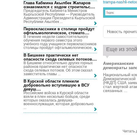
trampa-nashli-neto
Глава Кабмина Акылбек Жапаров
ознакомился с ходом строительс...
.
Председатель Кабинета Министров
Кыргызской Республики — Руководитель
Администрации Президента Кыргызской
Республики Акылбек ...
Первоклассники в столице пройдут
Новость прочита
офтальмологическое, стомато...
.
В течение недели самостоятельного
обучения первого семестра этого
учебного года учащиеся первоклассников
столицы пройдут офтальмологическое, ...
Еще из этой
В Бишкеке практически нет
опасности схода селевых потоков...
.
В Бишкеке относительно других горных
Американские
районов практически нет опасности
демократы запо
схода селевых потоков. Об этом сказал
заместитель главы ...
Национальный ко
Демократической 
В Курской области пленили
(НКДП) США заяви
добровольно вступившую в ВСУ
стал жертвой ата
девуш...
.
связанных ...
Российские войска в Курской области
взяли в плен несколько бойцов, среди
которых оказалась девушка-
военнослужащая, которая добровольно
...
Читать 