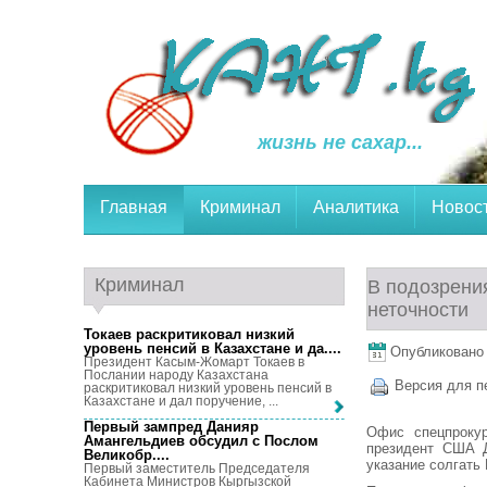
жизнь не сахар...
Главная
Криминал
Аналитика
Новос
Криминал
В подозрени
неточности
Токаев раскритиковал низкий
уровень пенсий в Казахстане и да...
.
Опубликовано 2
Президент Касым-Жомарт Токаев в
Послании народу Казахстана
Версия для п
раскритиковал низкий уровень пенсий в
Казахстане и дал поручение, ...
Первый зампред Данияр
Офис спецпроку
Амангельдиев обсудил с Послом
президент США 
Великобр...
.
указание солгать
Первый заместитель Председателя
Кабинета Министров Кыргызской