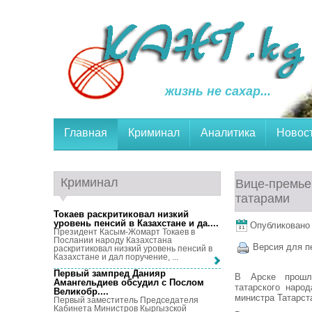
жизнь не сахар...
Главная
Криминал
Аналитика
Новос
Криминал
Вице-премье
татарами
Токаев раскритиковал низкий
уровень пенсий в Казахстане и да...
.
Опубликовано 1
Президент Касым-Жомарт Токаев в
Послании народу Казахстана
Версия для п
раскритиковал низкий уровень пенсий в
Казахстане и дал поручение, ...
Первый зампред Данияр
В Арске прошло
Амангельдиев обсудил с Послом
татарского наро
Великобр...
.
министра Татарст
Первый заместитель Председателя
Кабинета Министров Кыргызской