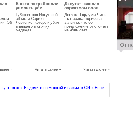
ала
В сети потребовали
Депутат назвала
.
уволить уби...
сарказмом слов...
т
Губернатора Иркутской
Депутат Гордумы Читы
водом
области Сергея
Екатерина Борисова
ии. Об
Левченко, который убил
заявила, что ее
впавшего в спячку
предложение отключать
..
медведя, ...
на ночь свет ...
От п
далее »
Читать далее »
Читать далее »
ку в тексте. Выделите ее мышкой и нажмите Ctrl + Enter.