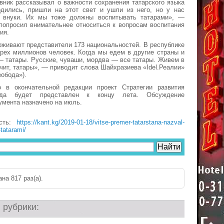
вник рассказывал о важности сохранения татарского языка
дились, пришли на этот свет и ушли из него, но у нас
 внуки. Их мы тоже должны воспитывать татарами», —
попросил внимательнее относиться к вопросам воспитания
ия.
оживают представители 173 национальностей. В республике
рех миллионов человек. Когда мы едем в другие страны и
— татары. Русские, чуваши, мордва — все татары. Живем в
чит, татары», — приводит слова Шайхразиева «Idel.Реалии»
вобода»).
о в окончательной редакции проект Стратегии развития
рода будет представлен к концу лета. Обсуждение
умента назначено на июль.
ость:
https://kant.kg/2019-01-18/vitse-premer-tatarstana-nazval-
tatarami/
на 817 раз(a).
 рубрики: