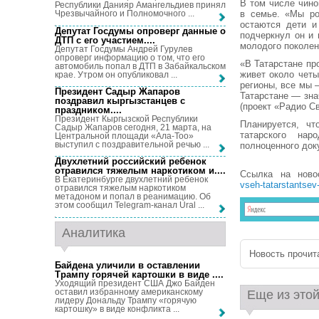
В том числе чино
Республики Данияр Амангельдиев принял
в семье. «Мы ро
Чрезвычайного и Полномочного ...
остаются дети и
Депутат Госдумы опроверг данные о
подчеркнул он и 
ДТП с его участием...
.
молодого поколен
Депутат Госдумы Андрей Гурулев
опроверг информацию о том, что его
«В Татарстане пр
автомобиль попал в ДТП в Забайкальском
живет около четы
крае. Утром он опубликовал ...
регионы, все мы 
Президент Садыр Жапаров
Татарстане — зна
поздравил кыргызстанцев с
(проект «Радио С
праздником...
.
Президент Кыргызской Республики
Планируется, чт
Садыр Жапаров сегодня, 21 марта, на
татарского на
Центральной площади «Ала-Тоо»
выступил с поздравительной речью ...
полноценного док
Двухлетний российский ребенок
отравился тяжелым наркотиком и...
.
Ссылка на нов
В Екатеринбурге двухлетний ребенок
vseh-tatarstantsev-
отравился тяжелым наркотиком
метадоном и попал в реанимацию. Об
этом сообщил Telegram-канал Ural ...
Аналитика
Новость прочита
Байдена уличили в оставлении
Трампу горячей картошки в виде ...
.
Уходящий президент США Джо Байден
оставил избранному американскому
Еще из этой
лидеру Дональду Трампу «горячую
картошку» в виде конфликта ...