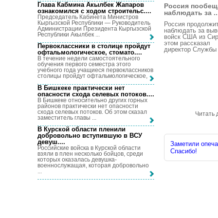
Глава Кабмина Акылбек Жапаров
Россия пообещ
ознакомился с ходом строительс...
.
наблюдать за ..
Председатель Кабинета Министров
Кыргызской Республики — Руководитель
Россия продолжи
Администрации Президента Кыргызской
наблюдать за вы
Республики Акылбек ...
войск США из Сир
этом рассказал
Первоклассники в столице пройдут
директор Службы .
офтальмологическое, стомато...
.
В течение недели самостоятельного
обучения первого семестра этого
учебного года учащиеся первоклассников
столицы пройдут офтальмологическое, ...
В Бишкеке практически нет
опасности схода селевых потоков...
.
В Бишкеке относительно других горных
районов практически нет опасности
схода селевых потоков. Об этом сказал
Читать 
заместитель главы ...
В Курской области пленили
добровольно вступившую в ВСУ
девуш...
.
Заметили опечат
Российские войска в Курской области
Спасибо!
взяли в плен несколько бойцов, среди
которых оказалась девушка-
военнослужащая, которая добровольно
...