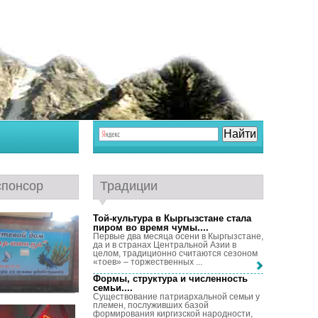
спонсор
Традиции
Той-культура в Кыргызстане стала
пиром во время чумы...
.
Первые два месяца осени в Кыргызстане,
да и в странах Центральной Азии в
целом, традиционно считаются сезоном
«тоев» – торжественных ...
Формы, структура и численность
семьи...
.
Существование патриархальной семьи у
племен, послуживших базой
формирования киргизской народности,