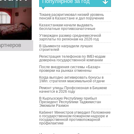
Популярное за год
Токаев раскритиковал низкий уровень
пенсий в Казахстане и дал поручение
Казахстанкам начали выдавать
бесплатные противозачаточные
Утвержден размер среднемесячной
зарплаты по регионам на 2026 год
артнеров
В Шымкенте наградили лучших
строителей
Регистрация телефонов по IMEI-кодам
доверена государственной компании
После внедрения системы «Базар»
проверки на рынках отменены
Когда выгодно активировать бонусы в
1Win: стратегия максимальной отдачи
Ремонт улицы Профсоюзная в Бишкеке
начнется в 2026 году
В Кыргызскую Республику прибыл
Президент Республики Таджикистан
Эмомали Рахмон
Кабинет Министров утвердил Положение
о государственном пожарном надзоре и
государственной противопожарной
профилактике