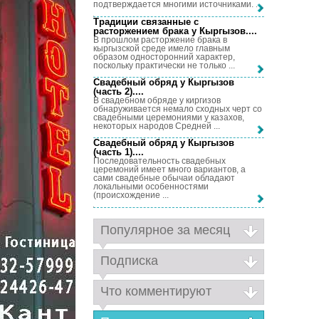
подтверждается многими источниками. ...
Традиции связанные с
расторжением брака у Кыргызов...
.
В прошлом расторжение брака в
кыргызской среде имело главным
образом односторонний характер,
поскольку практически не только ...
Свадебный обряд у Кыргызов
(часть 2)...
.
В свадебном обряде у киргизов
обнаруживается немало сходных черт со
свадебными церемониями у казахов,
некоторых народов Средней ...
Свадебный обряд у Кыргызов
(часть 1)...
.
Последовательность свадебных
церемоний имеет много вариантов, а
сами свадебные обычаи обладают
локальными особенностями
(происхождение ...
Популярное за месяц
Подписка
Что комментируют