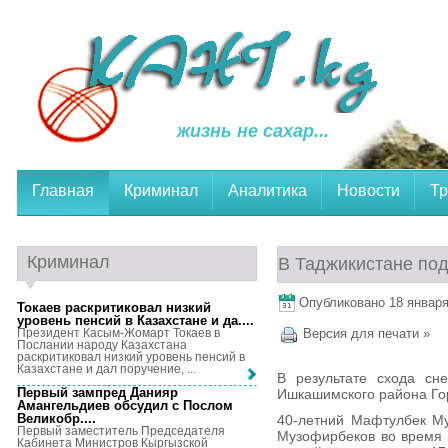
жизнь не сахар...
Главная
Криминал
Аналитика
Новости
Тр
Криминал
В Таджикистане под
Опубликовано 18 января,
Токаев раскритиковал низкий
уровень пенсий в Казахстане и да...
.
Президент Касым-Жомарт Токаев в
Версия для печати »
Послании народу Казахстана
раскритиковал низкий уровень пенсий в
Казахстане и дал поручение, ...
В результате схода сн
Первый зампред Данияр
Ишкашимского района Го
Амангельдиев обсудил с Послом
Великобр...
.
40-летний Мафтулбек Му
Первый заместитель Председателя
Музофирбеков во время 
Кабинета Министров Кыргызской