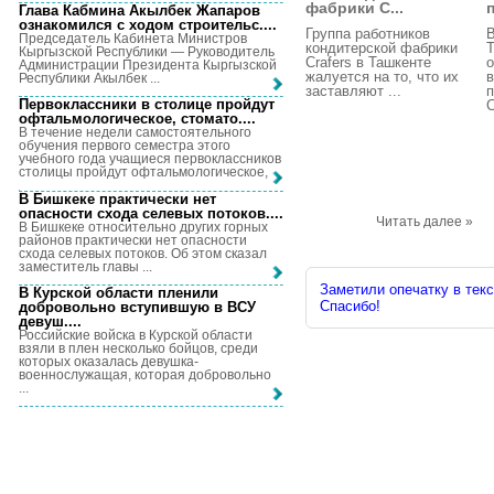
фабрики C...
Глава Кабмина Акылбек Жапаров
ознакомился с ходом строительс...
.
Группа работников
В
Председатель Кабинета Министров
кондитерской фабрики
Т
Кыргызской Республики — Руководитель
Crafers в Ташкенте
Администрации Президента Кыргызской
жалуется на то, что их
в
Республики Акылбек ...
заставляют ...
п
Первоклассники в столице пройдут
С
офтальмологическое, стомато...
.
В течение недели самостоятельного
обучения первого семестра этого
учебного года учащиеся первоклассников
столицы пройдут офтальмологическое, ...
В Бишкеке практически нет
опасности схода селевых потоков...
.
Читать далее »
В Бишкеке относительно других горных
районов практически нет опасности
схода селевых потоков. Об этом сказал
заместитель главы ...
Заметили опечатку в текс
В Курской области пленили
Спасибо!
добровольно вступившую в ВСУ
девуш...
.
Российские войска в Курской области
взяли в плен несколько бойцов, среди
которых оказалась девушка-
военнослужащая, которая добровольно
...