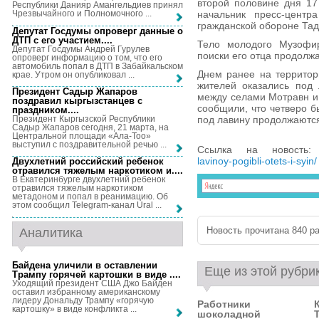
второй половине дня 17
Республики Данияр Амангельдиев принял
начальник пресс-центр
Чрезвычайного и Полномочного ...
гражданской обороне Та
Депутат Госдумы опроверг данные о
ДТП с его участием...
.
Тело молодого Музофир
Депутат Госдумы Андрей Гурулев
поиски его отца продолж
опроверг информацию о том, что его
автомобиль попал в ДТП в Забайкальском
Днем ранее на территор
крае. Утром он опубликовал ...
жителей оказались под
Президент Садыр Жапаров
между селами Мотравн и
поздравил кыргызстанцев с
сообщили, что четверо б
праздником...
.
Президент Кыргызской Республики
под лавину продолжаютс
Садыр Жапаров сегодня, 21 марта, на
Центральной площади «Ала-Тоо»
выступил с поздравительной речью ...
Ссылка на новость
lavinoy-pogibli-otets-i-syin/
Двухлетний российский ребенок
отравился тяжелым наркотиком и...
.
В Екатеринбурге двухлетний ребенок
отравился тяжелым наркотиком
метадоном и попал в реанимацию. Об
этом сообщил Telegram-канал Ural ...
Новость прочитана 840 ра
Аналитика
Байдена уличили в оставлении
Еще из этой рубри
Трампу горячей картошки в виде ...
.
Уходящий президент США Джо Байден
оставил избранному американскому
лидеру Дональду Трампу «горячую
Работники
картошку» в виде конфликта ...
шоколадной