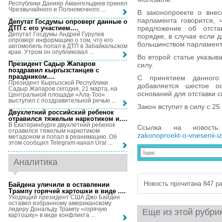
Республики Данияр Амангельдиев принял
Чрезвычайного и Полномочного ...
В законопроекте о вне
парламента говорится, 
Депутат Госдумы опроверг данные о
ДТП с его участием...
.
предложение об отста
Депутат Госдумы Андрей Гурулев
порядке, в случае если 
опроверг информацию о том, что его
большинством парламент
автомобиль попал в ДТП в Забайкальском
крае. Утром он опубликовал ...
Во второй статье указыва
Президент Садыр Жапаров
силу.
поздравил кыргызстанцев с
праздником...
.
С принятием данного
Президент Кыргызской Республики
добавляется шестое 
Садыр Жапаров сегодня, 21 марта, на
оснований для отставки с
Центральной площади «Ала-Тоо»
выступил с поздравительной речью ...
Закон вступит в силу с 25
Двухлетний российский ребенок
отравился тяжелым наркотиком и...
.
В Екатеринбурге двухлетний ребенок
Ссылка на новост
отравился тяжелым наркотиком
zakonoproekt-o-vnesenii-i
метадоном и попал в реанимацию. Об
этом сообщил Telegram-канал Ural ...
Аналитика
Новость прочитана 847 ра
Байдена уличили в оставлении
Трампу горячей картошки в виде ...
.
Уходящий президент США Джо Байден
оставил избранному американскому
лидеру Дональду Трампу «горячую
Еще из этой рубри
картошку» в виде конфликта ...