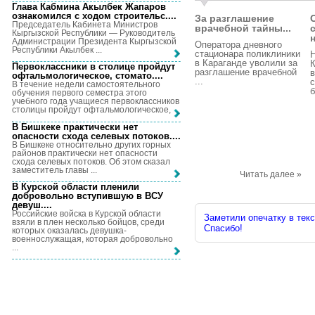
Глава Кабмина Акылбек Жапаров
ознакомился с ходом строительс...
.
За разглашение
Председатель Кабинета Министров
врачебной тайны...
Кыргызской Республики — Руководитель
н
Администрации Президента Кыргызской
Оператора дневного
Республики Акылбек ...
стационара поликлиники
Н
в Караганде уволили за
Первоклассники в столице пройдут
разглашение врачебной
в
офтальмологическое, стомато...
.
...
с
В течение недели самостоятельного
б
обучения первого семестра этого
учебного года учащиеся первоклассников
столицы пройдут офтальмологическое, ...
В Бишкеке практически нет
опасности схода селевых потоков...
.
В Бишкеке относительно других горных
районов практически нет опасности
схода селевых потоков. Об этом сказал
заместитель главы ...
Читать далее »
В Курской области пленили
добровольно вступившую в ВСУ
девуш...
.
Российские войска в Курской области
Заметили опечатку в текс
взяли в плен несколько бойцов, среди
Спасибо!
которых оказалась девушка-
военнослужащая, которая добровольно
...