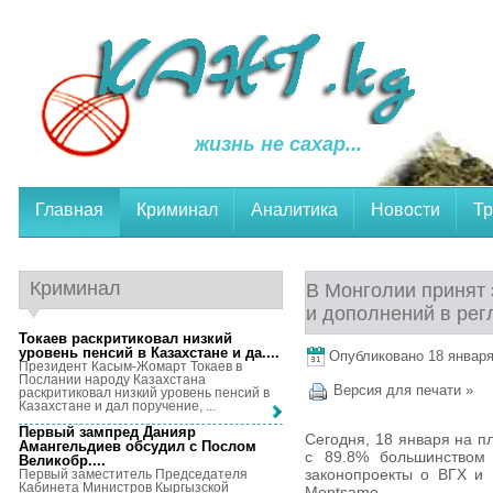
жизнь не сахар...
Главная
Криминал
Аналитика
Новости
Тр
Криминал
В Монголии принят 
и дополнений в рег
Токаев раскритиковал низкий
уровень пенсий в Казахстане и да...
.
Опубликовано 18 января,
Президент Касым-Жомарт Токаев в
Послании народу Казахстана
Версия для печати »
раскритиковал низкий уровень пенсий в
Казахстане и дал поручение, ...
Первый зампред Данияр
Сегодня, 18 января на п
Амангельдиев обсудил с Послом
с 89.8% большинством 
Великобр...
.
законопроекты о ВГХ и 
Первый заместитель Председателя
Кабинета Министров Кыргызской
Montsame.