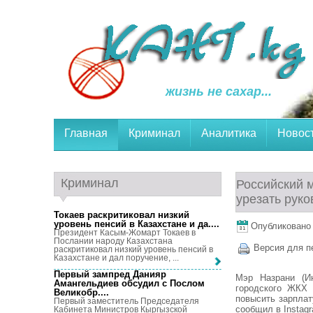
жизнь не сахар...
Главная
Криминал
Аналитика
Новос
Криминал
Российский 
урезать рук
Токаев раскритиковал низкий
уровень пенсий в Казахстане и да...
.
Опубликовано 1
Президент Касым-Жомарт Токаев в
Послании народу Казахстана
Версия для п
раскритиковал низкий уровень пенсий в
Казахстане и дал поручение, ...
Первый зампред Данияр
Мэр Назрани (Ин
Амангельдиев обсудил с Послом
городского ЖКХ 
Великобр...
.
повысить зарплат
Первый заместитель Председателя
сообщил в Instag
Кабинета Министров Кыргызской