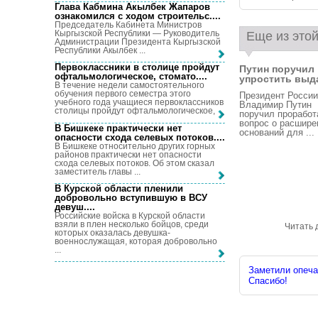
Глава Кабмина Акылбек Жапаров
ознакомился с ходом строительс...
.
Председатель Кабинета Министров
Кыргызской Республики — Руководитель
Еще из этой
Администрации Президента Кыргызской
Республики Акылбек ...
Первоклассники в столице пройдут
Путин поручил
офтальмологическое, стомато...
.
упростить выда
В течение недели самостоятельного
обучения первого семестра этого
Президент России
учебного года учащиеся первоклассников
Владимир Путин
столицы пройдут офтальмологическое, ...
поручил проработ
вопрос о расшире
В Бишкеке практически нет
оснований для ...
опасности схода селевых потоков...
.
В Бишкеке относительно других горных
районов практически нет опасности
схода селевых потоков. Об этом сказал
заместитель главы ...
В Курской области пленили
добровольно вступившую в ВСУ
девуш...
.
Российские войска в Курской области
взяли в плен несколько бойцов, среди
Читать 
которых оказалась девушка-
военнослужащая, которая добровольно
...
Заметили опечат
Спасибо!