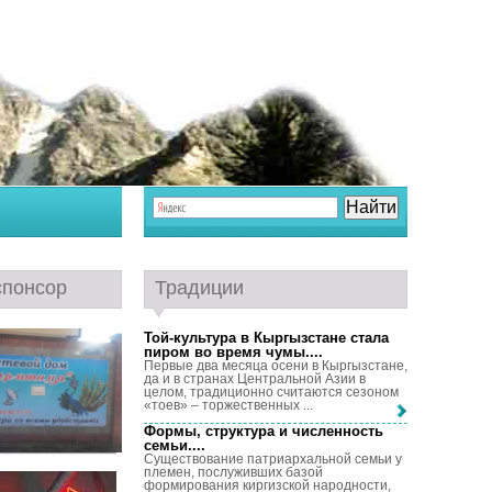
спонсор
Традиции
Той-культура в Кыргызстане стала
пиром во время чумы...
.
Первые два месяца осени в Кыргызстане,
да и в странах Центральной Азии в
целом, традиционно считаются сезоном
«тоев» – торжественных ...
Формы, структура и численность
семьи...
.
Существование патриархальной семьи у
племен, послуживших базой
формирования киргизской народности,