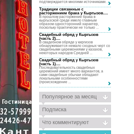
подтверждается многими источниками. ...
Традиции связанные с
расторжением брака у Кыргызов...
.
В прошлом расторжение брака в
кыргызской среде имело главным
образом односторонний характер,
поскольку практически не только ...
Свадебный обряд у Кыргызов
(часть 2)...
.
В свадебном обряде у киргизов
обнаруживается немало сходных черт со
свадебными церемониями у казахов,
некоторых народов Средней ...
Свадебный обряд у Кыргызов
(часть 1)...
.
Последовательность свадебных
церемоний имеет много вариантов, а
сами свадебные обычаи обладают
локальными особенностями
(происхождение ...
Популярное за месяц
Подписка
Что комментируют