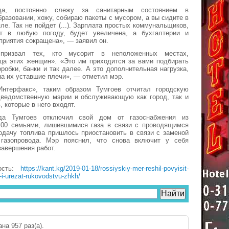
да, постоянно слежу за санитарным состоянием в
разовании, хожу, собираю пакеты с мусором, а вы сидите в
ле. Так не пойдет (...). Зарплата простых коммунальщиков,
т в любую погоду, будет увеличена, а бухгалтерии и
приятия сокращена», — заявил он.
призвал тех, кто мусорит в неположенных местах,
ица этих женщин». «Это им приходится за вами подбирать
оробки, банки и так далее. А это дополнительная нагрузка,
на их уставшие плечи», — отметил мэр.
нтерфакс», таким образом Тумгоев отчитал городскую
ведомственную мэрии и обслуживающую как город, так и
, которые в него входят.
да Тумгоев отключил свой дом от газоснабжения из
400 семьями, лишившимися газа в связи с проводящимся
одачу топлива пришлось приостановить в связи с заменой
 газопровода. Мэр пояснил, что снова включит у себя
завершения работ.
ость:
https://kant.kg/2019-01-18/rossiyskiy-mer-reshil-povyisit-
-i-urezat-rukovodstvu-zhkh/
на 957 раз(a).