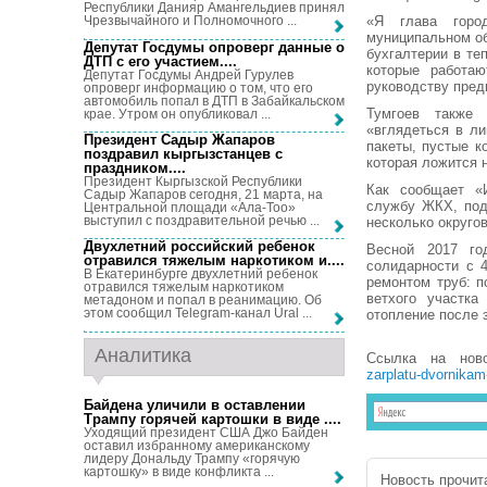
Республики Данияр Амангельдиев принял
«Я глава горо
Чрезвычайного и Полномочного ...
муниципальном об
Депутат Госдумы опроверг данные о
бухгалтерии в теп
ДТП с его участием...
.
которые работаю
Депутат Госдумы Андрей Гурулев
руководству пред
опроверг информацию о том, что его
автомобиль попал в ДТП в Забайкальском
Тумгоев также 
крае. Утром он опубликовал ...
«вглядеться в л
Президент Садыр Жапаров
пакеты, пустые к
поздравил кыргызстанцев с
которая ложится 
праздником...
.
Президент Кыргызской Республики
Как сообщает «И
Садыр Жапаров сегодня, 21 марта, на
службу ЖКХ, под
Центральной площади «Ала-Тоо»
выступил с поздравительной речью ...
несколько округов
Двухлетний российский ребенок
Весной 2017 го
отравился тяжелым наркотиком и...
.
солидарности с 
В Екатеринбурге двухлетний ребенок
ремонтом труб: п
отравился тяжелым наркотиком
ветхого участка
метадоном и попал в реанимацию. Об
этом сообщил Telegram-канал Ural ...
отопление после 
Аналитика
Ссылка на нов
zarplatu-dvornikam
Байдена уличили в оставлении
Трампу горячей картошки в виде ...
.
Уходящий президент США Джо Байден
оставил избранному американскому
лидеру Дональду Трампу «горячую
картошку» в виде конфликта ...
Новость прочита