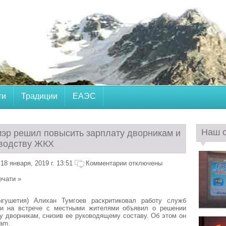
ти
Традиции
ЕАЭС
Наш 
мэр решил повысить зарплату дворникам и
оводству ЖКХ
8 января, 2019 г. 13:51
Комментарии отключены
ечати »
гушетия) Алихан Тумгоев раскритиковал работу служб
и на встрече с местными жителями объявил о решении
у дворникам, снизив ее руководящему составу. Об этом он
ram.