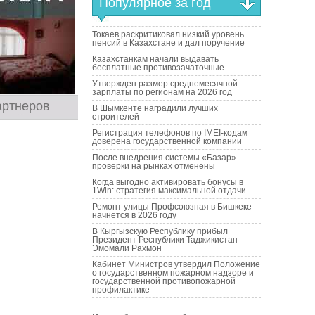
Популярное за год
Токаев раскритиковал низкий уровень
пенсий в Казахстане и дал поручение
Казахстанкам начали выдавать
бесплатные противозачаточные
Утвержден размер среднемесячной
зарплаты по регионам на 2026 год
артнеров
В Шымкенте наградили лучших
строителей
Регистрация телефонов по IMEI-кодам
доверена государственной компании
После внедрения системы «Базар»
проверки на рынках отменены
Когда выгодно активировать бонусы в
1Win: стратегия максимальной отдачи
Ремонт улицы Профсоюзная в Бишкеке
начнется в 2026 году
В Кыргызскую Республику прибыл
Президент Республики Таджикистан
Эмомали Рахмон
Кабинет Министров утвердил Положение
о государственном пожарном надзоре и
государственной противопожарной
профилактике