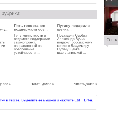
 рубрики:
Пять госорганов
Путину подарили
чу...
поддержали соз...
щенка...
Пять министерств и
Президент Сербии
ведомств поддержали
Александр Вучич
От п
ать
законопроект,
подарил российскому
нии
направленный на
коллеге Владимиру
обеспечение
Путину щенка
устойчивости ...
шарпланинской ...
далее »
Читать далее »
Читать далее »
ку в тексте. Выделите ее мышкой и нажмите Ctrl + Enter.