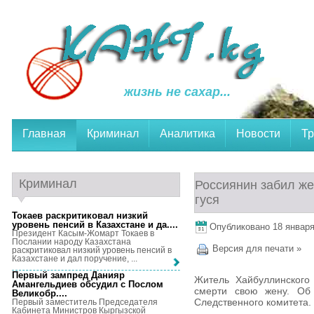
жизнь не сахар...
Главная
Криминал
Аналитика
Новости
Тр
Криминал
Россиянин забил же
гуся
Токаев раскритиковал низкий
уровень пенсий в Казахстане и да...
.
Опубликовано 18 января,
Президент Касым-Жомарт Токаев в
Послании народу Казахстана
Версия для печати »
раскритиковал низкий уровень пенсий в
Казахстане и дал поручение, ...
Первый зампред Данияр
Житель Хайбуллинского
Амангельдиев обсудил с Послом
смерти свою жену. Об 
Великобр...
.
Следственного комитета.
Первый заместитель Председателя
Кабинета Министров Кыргызской