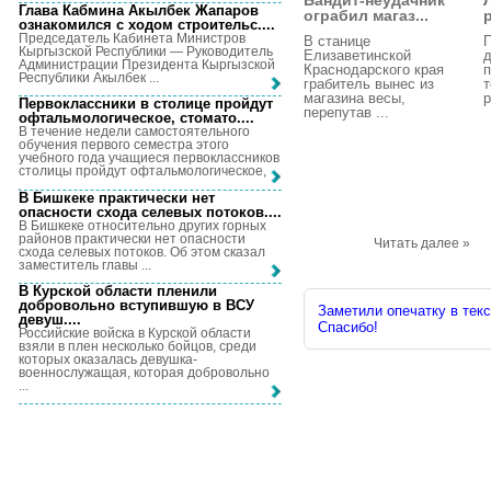
Бандит-неудачник
Глава Кабмина Акылбек Жапаров
ограбил магаз...
ознакомился с ходом строительс...
.
Председатель Кабинета Министров
В станице
Кыргызской Республики — Руководитель
Елизаветинской
д
Администрации Президента Кыргызской
Краснодарского края
п
Республики Акылбек ...
грабитель вынес из
магазина весы,
р
Первоклассники в столице пройдут
перепутав ...
офтальмологическое, стомато...
.
В течение недели самостоятельного
обучения первого семестра этого
учебного года учащиеся первоклассников
столицы пройдут офтальмологическое, ...
В Бишкеке практически нет
опасности схода селевых потоков...
.
В Бишкеке относительно других горных
районов практически нет опасности
Читать далее »
схода селевых потоков. Об этом сказал
заместитель главы ...
В Курской области пленили
добровольно вступившую в ВСУ
Заметили опечатку в текс
девуш...
.
Спасибо!
Российские войска в Курской области
взяли в плен несколько бойцов, среди
которых оказалась девушка-
военнослужащая, которая добровольно
...