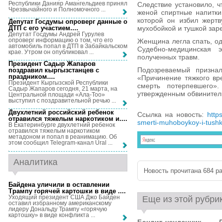
Республики Данияр Амангельдиев принял
Следствие установило, ч
Чрезвычайного и Полномочного ...
женой спиртные напитки
которой он избил жертв
Депутат Госдумы опроверг данные о
ДТП с его участием...
.
мухобойкой и тушкой заре
Депутат Госдумы Андрей Гурулев
опроверг информацию о том, что его
Женщина легла спать, од
автомобиль попал в ДТП в Забайкальском
Судебно-медицинская 
крае. Утром он опубликовал ...
полученных травм.
Президент Садыр Жапаров
Подозреваемый призна
поздравил кыргызстанцев с
праздником...
.
«Причинение тяжкого вр
Президент Кыргызской Республики
смерть потерпевшего
Садыр Жапаров сегодня, 21 марта, на
утвержденным обвинител
Центральной площади «Ала-Тоо»
выступил с поздравительной речью ...
Двухлетний российский ребенок
Ссылка на новость:
http
отравился тяжелым наркотиком и...
.
smerti-muhoboykoy-i-tush
В Екатеринбурге двухлетний ребенок
отравился тяжелым наркотиком
метадоном и попал в реанимацию. Об
этом сообщил Telegram-канал Ural ...
Аналитика
Новость прочитана 684 ра
Байдена уличили в оставлении
Трампу горячей картошки в виде ...
.
Уходящий президент США Джо Байден
Еще из этой рубри
оставил избранному американскому
лидеру Дональду Трампу «горячую
картошку» в виде конфликта ...