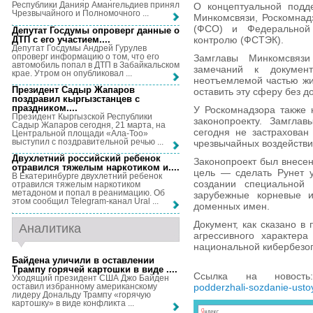
Республики Данияр Амангельдиев принял
О концептуальной подде
Чрезвычайного и Полномочного ...
Минкомсвязи, Роскомнад
(ФСО) и Федеральной
Депутат Госдумы опроверг данные о
ДТП с его участием...
.
контролю (ФСТЭК).
Депутат Госдумы Андрей Гурулев
опроверг информацию о том, что его
Замглавы Минкомсвязи
автомобиль попал в ДТП в Забайкальском
замечаний к докумен
крае. Утром он опубликовал ...
неотъемлемой частью жи
Президент Садыр Жапаров
оставить эту сферу без д
поздравил кыргызстанцев с
праздником...
.
У Роскомнадзора также 
Президент Кыргызской Республики
законопроекту. Замглав
Садыр Жапаров сегодня, 21 марта, на
сегодня не застрахован
Центральной площади «Ала-Тоо»
выступил с поздравительной речью ...
чрезвычайных воздействи
Двухлетний российский ребенок
Законопроект был внесен
отравился тяжелым наркотиком и...
.
цель — сделать Рунет у
В Екатеринбурге двухлетний ребенок
создании специальной 
отравился тяжелым наркотиком
метадоном и попал в реанимацию. Об
зарубежные корневые и
этом сообщил Telegram-канал Ural ...
доменных имен.
Документ, как сказано в
Аналитика
агрессивного характера
национальной кибербезо
Байдена уличили в оставлении
Трампу горячей картошки в виде ...
.
Ссылка на новос
Уходящий президент США Джо Байден
оставил избранному американскому
podderzhali-sozdanie-usto
лидеру Дональду Трампу «горячую
картошку» в виде конфликта ...