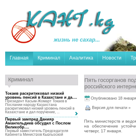
жизнь не сахар...
Главная
Криминал
Аналитика
Новости
Тр
Криминал
Пять госорганов по
российского интерн
Токаев раскритиковал низкий
уровень пенсий в Казахстане и да...
.
Опубликовано 18 января,
Президент Касым-Жомарт Токаев в
Послании народу Казахстана
Версия для печати »
раскритиковал низкий уровень пенсий в
Казахстане и дал поручение, ...
Первый зампред Данияр
Пять министерств и ведо
Амангельдиев обсудил с Послом
на обеспечение устойч
Великобр...
.
четверг, 17 января.
Первый заместитель Председателя
Кабинета Министров Кыргызской