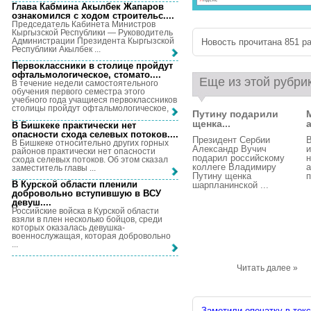
Глава Кабмина Акылбек Жапаров
ознакомился с ходом строительс...
.
Председатель Кабинета Министров
Кыргызской Республики — Руководитель
Администрации Президента Кыргызской
Новость прочитана 851 ра
Республики Акылбек ...
Первоклассники в столице пройдут
офтальмологическое, стомато...
.
Еще из этой рубри
В течение недели самостоятельного
обучения первого семестра этого
учебного года учащиеся первоклассников
столицы пройдут офтальмологическое, ...
Путину подарили
щенка...
В Бишкеке практически нет
опасности схода селевых потоков...
.
Президент Сербии
В Бишкеке относительно других горных
Александр Вучич
и
районов практически нет опасности
подарил российскому
схода селевых потоков. Об этом сказал
коллеге Владимиру
а
заместитель главы ...
Путину щенка
п
В Курской области пленили
шарпланинской ...
добровольно вступившую в ВСУ
девуш...
.
Российские войска в Курской области
взяли в плен несколько бойцов, среди
которых оказалась девушка-
военнослужащая, которая добровольно
...
Читать далее »
Заметили опечатку в текс