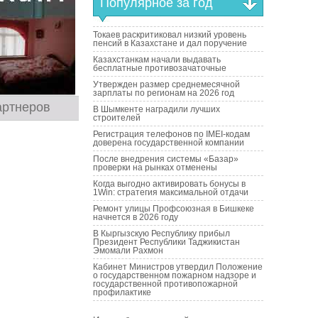
Популярное за год
Токаев раскритиковал низкий уровень
пенсий в Казахстане и дал поручение
Казахстанкам начали выдавать
бесплатные противозачаточные
Утвержден размер среднемесячной
зарплаты по регионам на 2026 год
артнеров
В Шымкенте наградили лучших
строителей
Регистрация телефонов по IMEI-кодам
доверена государственной компании
После внедрения системы «Базар»
проверки на рынках отменены
Когда выгодно активировать бонусы в
1Win: стратегия максимальной отдачи
Ремонт улицы Профсоюзная в Бишкеке
начнется в 2026 году
В Кыргызскую Республику прибыл
Президент Республики Таджикистан
Эмомали Рахмон
Кабинет Министров утвердил Положение
о государственном пожарном надзоре и
государственной противопожарной
профилактике