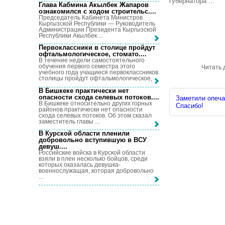
губернатора ...
Глава Кабмина Акылбек Жапаров
ознакомился с ходом строительс...
.
Председатель Кабинета Министров
Кыргызской Республики — Руководитель
Администрации Президента Кыргызской
Республики Акылбек ...
Первоклассники в столице пройдут
офтальмологическое, стомато...
.
В течение недели самостоятельного
обучения первого семестра этого
Читать 
учебного года учащиеся первоклассников
столицы пройдут офтальмологическое, ...
В Бишкеке практически нет
опасности схода селевых потоков...
.
Заметили опечат
В Бишкеке относительно других горных
Спасибо!
районов практически нет опасности
схода селевых потоков. Об этом сказал
заместитель главы ...
В Курской области пленили
добровольно вступившую в ВСУ
девуш...
.
Российские войска в Курской области
взяли в плен несколько бойцов, среди
которых оказалась девушка-
военнослужащая, которая добровольно
...