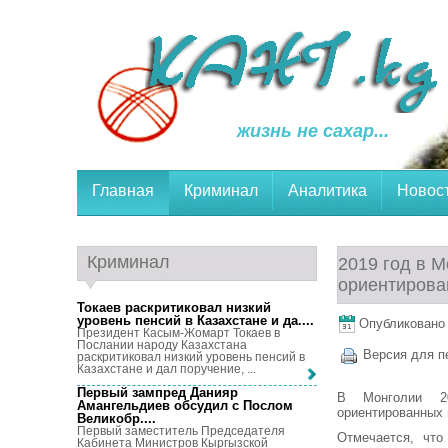
жизнь не сахар...
Главная
Криминал
Аналитика
Новос
Криминал
2019 год в М
ориентирова
Токаев раскритиковал низкий
уровень пенсий в Казахстане и да...
.
Опубликовано 1
Президент Касым-Жомарт Токаев в
Послании народу Казахстана
Версия для п
раскритиковал низкий уровень пенсий в
Казахстане и дал поручение, ...
Первый зампред Данияр
В Монголии 20
Амангельдиев обсудил с Послом
ориентированных 
Великобр...
.
Первый заместитель Председателя
Отмечается, что
Кабинета Министров Кыргызской