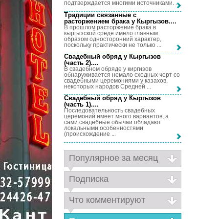
подтверждается многими источниками. ...
Традиции связанные с
расторжением брака у Кыргызов...
.
В прошлом расторжение брака в
кыргызской среде имело главным
образом односторонний характер,
поскольку практически не только ...
Свадебный обряд у Кыргызов
(часть 2)...
.
В свадебном обряде у киргизов
обнаруживается немало сходных черт со
свадебными церемониями у казахов,
некоторых народов Средней ...
Свадебный обряд у Кыргызов
(часть 1)...
.
Последовательность свадебных
церемоний имеет много вариантов, а
сами свадебные обычаи обладают
локальными особенностями
(происхождение ...
Популярное за месяц
Подписка
Что комментируют