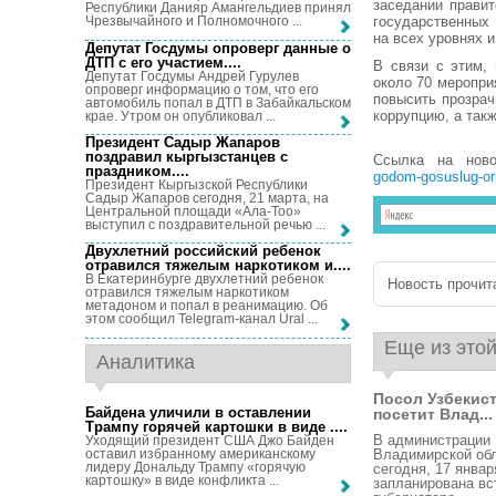
заседании прави
Республики Данияр Амангельдиев принял
государственных 
Чрезвычайного и Полномочного ...
на всех уровнях 
Депутат Госдумы опроверг данные о
ДТП с его участием...
.
В связи с этим,
Депутат Госдумы Андрей Гурулев
около 70 меропри
опроверг информацию о том, что его
повысить прозрач
автомобиль попал в ДТП в Забайкальском
коррупцию, а так
крае. Утром он опубликовал ...
Президент Садыр Жапаров
поздравил кыргызстанцев с
Ссылка на нов
праздником...
.
godom-gosuslug-ori
Президент Кыргызской Республики
Садыр Жапаров сегодня, 21 марта, на
Центральной площади «Ала-Тоо»
выступил с поздравительной речью ...
Двухлетний российский ребенок
отравился тяжелым наркотиком и...
.
В Екатеринбурге двухлетний ребенок
Новость прочита
отравился тяжелым наркотиком
метадоном и попал в реанимацию. Об
этом сообщил Telegram-канал Ural ...
Еще из этой
Аналитика
Посол Узбекис
Байдена уличили в оставлении
посетит Влад...
Трампу горячей картошки в виде ...
.
В администрации
Уходящий президент США Джо Байден
оставил избранному американскому
Владимирской об
лидеру Дональду Трампу «горячую
сегодня, 17 январ
картошку» в виде конфликта ...
запланирована вс