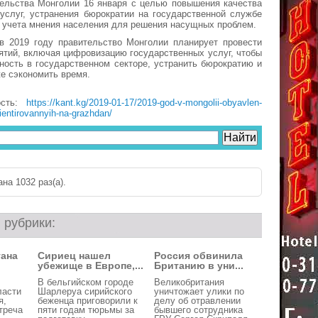
тельства Монголии 16 января с целью повышения качества
услуг, устранения бюрократии на государственной службе
и учета мнения населения для решения насущных проблем.
 в 2019 году правительство Монголии планирует провести
ятий, включая цифровизацию государственных услуг, чтобы
ность в государственном секторе, устранить бюрократию и
же сэкономить время.
ость:
https://kant.kg/2019-01-17/2019-god-v-mongolii-obyavlen-
entirovannyih-na-grazhdan/
на 1032 раз(a).
 рубрики:
тана
Сириец нашел
Россия обвинила
убежище в Европе,...
Британию в уни...
В бельгийском городе
Великобритания
ласти
Шарлеруа сирийского
уничтожает улики по
я,
беженца приговорили к
делу об отравлении
треча
пяти годам тюрьмы за
бывшего сотрудника