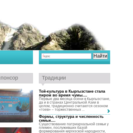
спонсор
Традиции
Той-культура в Кыргызстане стала
пиром во время чумы...
.
Первые два месяца осени в Кыргызстане,
да и в странах Центральной Азии в
целом, традиционно считаются сезоном
«тоев» – торжественных ...
Формы, структура и численность
семьи...
.
Существование патриархальной семьи у
племен, послуживших базой
формирования киргизской народности,