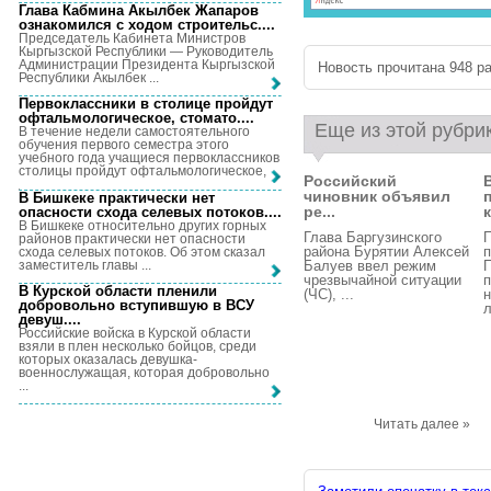
Глава Кабмина Акылбек Жапаров
ознакомился с ходом строительс...
.
Председатель Кабинета Министров
Кыргызской Республики — Руководитель
Администрации Президента Кыргызской
Новость прочитана 948 ра
Республики Акылбек ...
Первоклассники в столице пройдут
офтальмологическое, стомато...
.
Еще из этой рубри
В течение недели самостоятельного
обучения первого семестра этого
учебного года учащиеся первоклассников
столицы пройдут офтальмологическое, ...
Российский
чиновник объявил
В Бишкеке практически нет
ре...
к
опасности схода селевых потоков...
.
В Бишкеке относительно других горных
Глава Баргузинского
П
районов практически нет опасности
района Бурятии Алексей
п
схода селевых потоков. Об этом сказал
заместитель главы ...
Балуев ввел режим
чрезвычайной ситуации
В Курской области пленили
(ЧС), ...
н
добровольно вступившую в ВСУ
л
девуш...
.
Российские войска в Курской области
взяли в плен несколько бойцов, среди
которых оказалась девушка-
военнослужащая, которая добровольно
...
Читать далее »