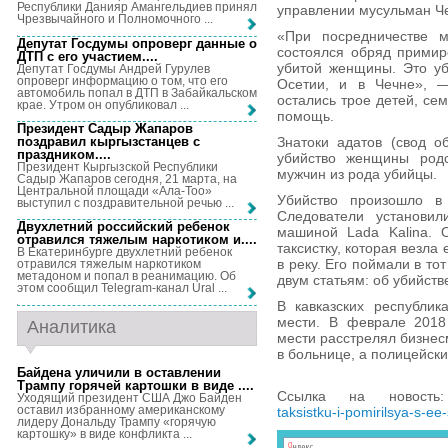
Республики Данияр Амангельдиев принял
управлении мусульман Ч
Чрезвычайного и Полномочного ...
«При посредничестве 
Депутат Госдумы опроверг данные о
состоялся обряд примир
ДТП с его участием...
.
убитой женщины. Это уб
Депутат Госдумы Андрей Гурулев
опроверг информацию о том, что его
Осетии, и в Чечне», —
автомобиль попал в ДТП в Забайкальском
остались трое детей, се
крае. Утром он опубликовал ...
помощь.
Президент Садыр Жапаров
поздравил кыргызстанцев с
Знатоки адатов (свод о
праздником...
.
убийство женщины родс
Президент Кыргызской Республики
мужчин из рода убийцы.
Садыр Жапаров сегодня, 21 марта, на
Центральной площади «Ала-Тоо»
Убийство произошло в
выступил с поздравительной речью ...
Следователи установил
Двухлетний российский ребенок
машиной Lada Kalina. 
отравился тяжелым наркотиком и...
.
таксистку, которая везла
В Екатеринбурге двухлетний ребенок
в реку. Его поймали в то
отравился тяжелым наркотиком
метадоном и попал в реанимацию. Об
двум статьям: об убийстве
этом сообщил Telegram-канал Ural ...
В кавказских республик
мести. В феврале 2018 
Аналитика
мести расстрелял бизнес
в больнице, а полицейски
Байдена уличили в оставлении
Трампу горячей картошки в виде ...
.
Ссылка на новост
Уходящий президент США Джо Байден
оставил избранному американскому
taksistku-i-pomirilsya-s-e
лидеру Дональду Трампу «горячую
картошку» в виде конфликта ...