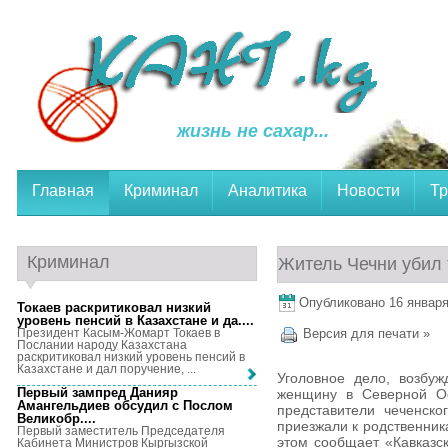
жизнь не сахар...
Главная
Криминал
Аналитика
Новости
Тр
Криминал
Житель Чечни убил 
Опубликовано 16 января,
Токаев раскритиковал низкий
уровень пенсий в Казахстане и да...
.
Президент Касым-Жомарт Токаев в
Версия для печати »
Послании народу Казахстана
раскритиковал низкий уровень пенсий в
Казахстане и дал поручение, ...
Уголовное дело, возбуж
Первый зампред Данияр
женщину в Северной Ос
Амангельдиев обсудил с Послом
представители чеченско
Великобр...
.
приезжали к родственник
Первый заместитель Председателя
этом сообщает «Кавказск
Кабинета Министров Кыргызской