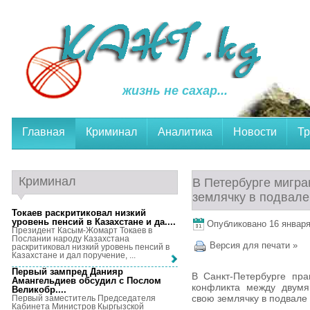
жизнь не сахар...
Главная
Криминал
Аналитика
Новости
Тр
Криминал
В Петербурге мигра
землячку в подвале
Токаев раскритиковал низкий
уровень пенсий в Казахстане и да...
.
Опубликовано 16 января,
Президент Касым-Жомарт Токаев в
Послании народу Казахстана
Версия для печати »
раскритиковал низкий уровень пенсий в
Казахстане и дал поручение, ...
Первый зампред Данияр
В Санкт-Петербурге пр
Амангельдиев обсудил с Послом
конфликта между двумя
Великобр...
.
свою землячку в подвале 
Первый заместитель Председателя
Кабинета Министров Кыргызской