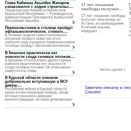
Глава Кабмина Акылбек Жапаров
17 лет лишения
ознакомился с ходом строительс...
.
свободы получил...
Председатель Кабинета Министров
2
Кыргызской Республики — Руководитель
17 лет лишения свободы
Администрации Президента Кыргызской
получил пенсионер из
Республики Акылбек ...
Астаны за развращение
8-летней внучки,
Р
Первоклассники в столице пройдут
передает ...
п
офтальмологическое, стомато...
.
к
В течение недели самостоятельного
обучения первого семестра этого
учебного года учащиеся первоклассников
столицы пройдут офтальмологическое, ...
В Бишкеке практически нет
опасности схода селевых потоков...
.
В Бишкеке относительно других горных
районов практически нет опасности
схода селевых потоков. Об этом сказал
Читать далее »
заместитель главы ...
В Курской области пленили
добровольно вступившую в ВСУ
девуш...
.
Заметили опечатку в текс
Российские войска в Курской области
Спасибо!
взяли в плен несколько бойцов, среди
которых оказалась девушка-
военнослужащая, которая добровольно
...