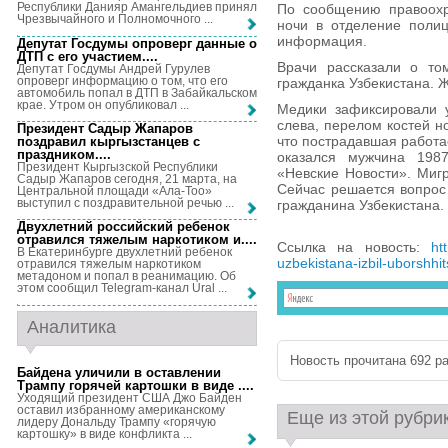
Республики Данияр Амангельдиев принял
По сообщению правоохр
Чрезвычайного и Полномочного ...
ночи в отделение полиц
информация.
Депутат Госдумы опроверг данные о
ДТП с его участием...
.
Врачи рассказали о том
Депутат Госдумы Андрей Гурулев
опроверг информацию о том, что его
гражданка Узбекистана. 
автомобиль попал в ДТП в Забайкальском
крае. Утром он опубликовал ...
Медики зафиксировали у
слева, перелом костей н
Президент Садыр Жапаров
что пострадавшая работ
поздравил кыргызстанцев с
праздником...
.
оказался мужчина 198
Президент Кыргызской Республики
«Невские Новости». Миг
Садыр Жапаров сегодня, 21 марта, на
Сейчас решается вопрос
Центральной площади «Ала-Тоо»
выступил с поздравительной речью ...
гражданина Узбекистана.
Двухлетний российский ребенок
отравился тяжелым наркотиком и...
.
Ссылка на новость:
ht
В Екатеринбурге двухлетний ребенок
uzbekistana-izbil-uborshh
отравился тяжелым наркотиком
метадоном и попал в реанимацию. Об
этом сообщил Telegram-канал Ural ...
Аналитика
Новость прочитана 692 ра
Байдена уличили в оставлении
Трампу горячей картошки в виде ...
.
Уходящий президент США Джо Байден
оставил избранному американскому
Еще из этой рубри
лидеру Дональду Трампу «горячую
картошку» в виде конфликта ...