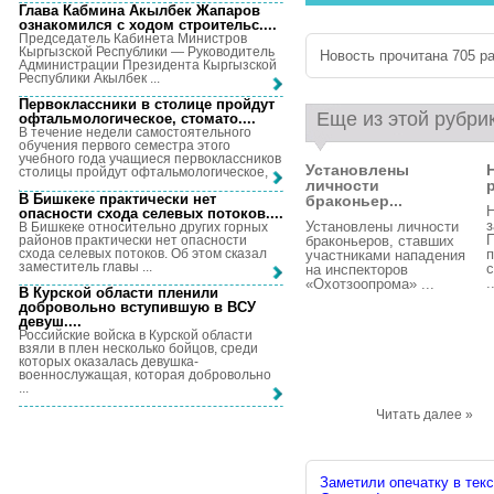
Глава Кабмина Акылбек Жапаров
ознакомился с ходом строительс...
.
Председатель Кабинета Министров
Кыргызской Республики — Руководитель
Новость прочитана 705 ра
Администрации Президента Кыргызской
Республики Акылбек ...
Первоклассники в столице пройдут
Еще из этой рубри
офтальмологическое, стомато...
.
В течение недели самостоятельного
обучения первого семестра этого
учебного года учащиеся первоклассников
Установлены
столицы пройдут офтальмологическое, ...
личности
р
В Бишкеке практически нет
браконьер...
опасности схода селевых потоков...
.
Установлены личности
В Бишкеке относительно других горных
районов практически нет опасности
браконьеров, ставших
схода селевых потоков. Об этом сказал
участниками нападения
заместитель главы ...
с
на инспекторов
.
«Охотзоопрома» ...
В Курской области пленили
добровольно вступившую в ВСУ
девуш...
.
Российские войска в Курской области
взяли в плен несколько бойцов, среди
которых оказалась девушка-
военнослужащая, которая добровольно
...
Читать далее »
Заметили опечатку в текс