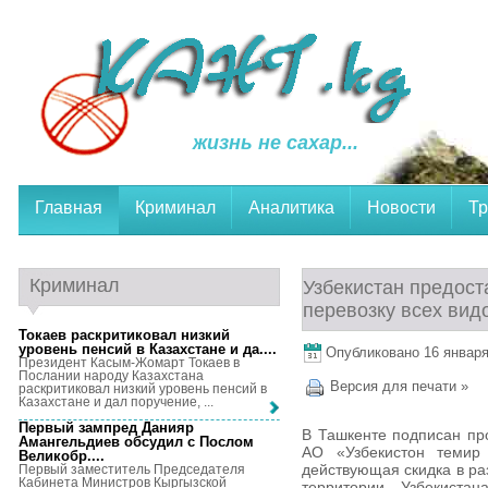
жизнь не сахар...
Главная
Криминал
Аналитика
Новости
Тр
Криминал
Узбекистан предост
перевозку всех вид
Токаев раскритиковал низкий
уровень пенсий в Казахстане и да...
.
Опубликовано 16 января,
Президент Касым-Жомарт Токаев в
Послании народу Казахстана
Версия для печати »
раскритиковал низкий уровень пенсий в
Казахстане и дал поручение, ...
Первый зампред Данияр
В Ташкенте подписан пр
Амангельдиев обсудил с Послом
АО «Узбекистон темир 
Великобр...
.
действующая скидка в ра
Первый заместитель Председателя
Кабинета Министров Кыргызской
территории Узбекиста