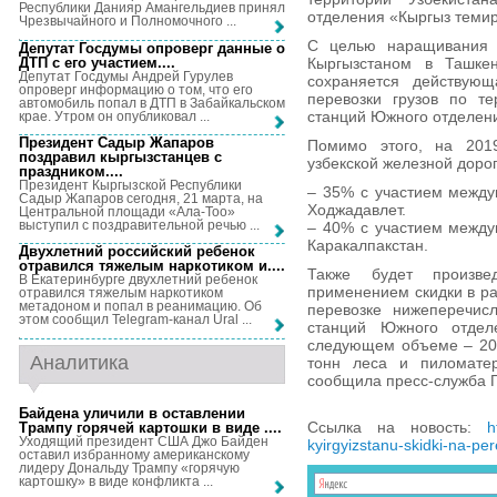
Республики Данияр Амангельдиев принял
отделения «Кыргыз темир
Чрезвычайного и Полномочного ...
С целью наращивания г
Депутат Госдумы опроверг данные о
ДТП с его участием...
.
Кыргызстаном в Ташкен
Депутат Госдумы Андрей Гурулев
сохраняется действую
опроверг информацию о том, что его
перевозки грузов по те
автомобиль попал в ДТП в Забайкальском
станций Южного отделени
крае. Утром он опубликовал ...
Президент Садыр Жапаров
Помимо этого, на 201
поздравил кыргызстанцев с
узбекской железной доро
праздником...
.
Президент Кыргызской Республики
– 35% с участием междун
Садыр Жапаров сегодня, 21 марта, на
Ходжадавлет.
Центральной площади «Ала-Тоо»
выступил с поздравительной речью ...
– 40% с участием междун
Каракалпакстан.
Двухлетний российский ребенок
отравился тяжелым наркотиком и...
.
Также будет произве
В Екатеринбурге двухлетний ребенок
применением скидки в ра
отравился тяжелым наркотиком
метадоном и попал в реанимацию. Об
перевозке нижеперечисл
этом сообщил Telegram-канал Ural ...
станций Южного отдел
следующем объеме – 200
Аналитика
тонн леса и пиломатер
сообщила пресс-служба Г
Байдена уличили в оставлении
Ссылка на новость:
h
Трампу горячей картошки в виде ...
.
Уходящий президент США Джо Байден
kyirgyizstanu-skidki-na-pe
оставил избранному американскому
лидеру Дональду Трампу «горячую
картошку» в виде конфликта ...