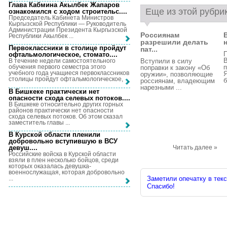
Глава Кабмина Акылбек Жапаров
Еще из этой рубри
ознакомился с ходом строительс...
.
Председатель Кабинета Министров
Кыргызской Республики — Руководитель
Администрации Президента Кыргызской
Россиянам
Республики Акылбек ...
разрешили делать
Первоклассники в столице пройдут
пат...
П
офтальмологическое, стомато...
.
Вступили в силу
В течение недели самостоятельного
п
обучения первого семестра этого
поправки к закону «Об
учебного года учащиеся первоклассников
Я
оружии», позволяющие
столицы пройдут офтальмологическое, ...
б
россиянам, владеющим
нарезными ...
В Бишкеке практически нет
опасности схода селевых потоков...
.
В Бишкеке относительно других горных
районов практически нет опасности
схода селевых потоков. Об этом сказал
заместитель главы ...
В Курской области пленили
добровольно вступившую в ВСУ
девуш...
.
Читать далее »
Российские войска в Курской области
взяли в плен несколько бойцов, среди
которых оказалась девушка-
военнослужащая, которая добровольно
...
Заметили опечатку в текс
Спасибо!