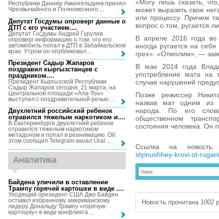
«Могу лишь сказать, что
Республики Данияр Амангельдиев принял
может выразить свое нег
Чрезвычайного и Полномочного ...
или процессу. Причем та
Депутат Госдумы опроверг данные о
вопрос о том, ругается л
ДТП с его участием...
.
Депутат Госдумы Андрей Гурулев
В апреле 2016 года во
опроверг информацию о том, что его
автомобиль попал в ДТП в Забайкальском
иногда ругается на себя
крае. Утром он опубликовал ...
грех». «Отмолим», — зав
Президент Садыр Жапаров
В мае 2014 года Влад
поздравил кыргызстанцев с
употребление мата на 
праздником...
.
Президент Кыргызской Республики
случае нарушений преду
Садыр Жапаров сегодня, 21 марта, на
Центральной площади «Ала-Тоо»
Позже режиссер Никита
выступил с поздравительной речью ...
назвав мат одним из в
народа. По его слов
Двухлетний российский ребенок
отравился тяжелым наркотиком и...
.
общественном транспо
В Екатеринбурге двухлетний ребенок
состояния человека. Он п
отравился тяжелым наркотиком
метадоном и попал в реанимацию. Об
этом сообщил Telegram-канал Ural ...
Ссылка на новость
styinushhey-krovi-ot-rugani
Аналитика
Байдена уличили в оставлении
Трампу горячей картошки в виде ...
.
Уходящий президент США Джо Байден
оставил избранному американскому
Новость прочитана 1002 р
лидеру Дональду Трампу «горячую
картошку» в виде конфликта ...