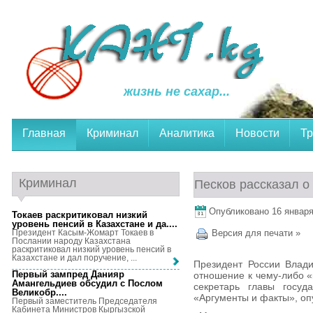
жизнь не сахар...
Главная
Криминал
Аналитика
Новости
Тр
Криминал
Песков рассказал о
Опубликовано 16 января,
Токаев раскритиковал низкий
уровень пенсий в Казахстане и да...
.
Президент Касым-Жомарт Токаев в
Версия для печати »
Послании народу Казахстана
раскритиковал низкий уровень пенсий в
Казахстане и дал поручение, ...
Президент России Влади
Первый зампред Данияр
отношение к чему-либо «
Амангельдиев обсудил с Послом
секретарь главы госуд
Великобр...
.
«Аргументы и факты», оп
Первый заместитель Председателя
Кабинета Министров Кыргызской