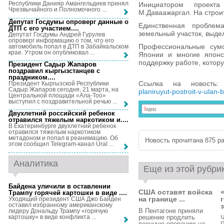
Республики Данияр Амангельдиев принял
Инициатором проекта
Чрезвычайного и Полномочного ...
М.Даваажаргал. На строи
Депутат Госдумы опроверг данные о
Единственная пробле
ДТП с его участием...
.
земельный участок, выде
Депутат Госдумы Андрей Гурулев
опроверг информацию о том, что его
Профессиональные сумо
автомобиль попал в ДТП в Забайкальском
крае. Утром он опубликовал ...
Японии и многие японс
поддержку работе, котор
Президент Садыр Жапаров
поздравил кыргызстанцев с
праздником...
.
Ссылка на новость
Президент Кыргызской Республики
Садыр Жапаров сегодня, 21 марта, на
planiruyut-postroit-v-ulan-
Центральной площади «Ала-Тоо»
выступил с поздравительной речью ...
Двухлетний российский ребенок
отравился тяжелым наркотиком и...
.
В Екатеринбурге двухлетний ребенок
отравился тяжелым наркотиком
метадоном и попал в реанимацию. Об
Новость прочитана 875 ра
этом сообщил Telegram-канал Ural ...
Аналитика
Еще из этой рубри
Байдена уличили в оставлении
США оставят войска
Трампу горячей картошки в виде ...
.
на границе ...
Уходящий президент США Джо Байден
оставил избранному американскому
з
В Пентагоне приняли
лидеру Дональду Трампу «горячую
картошку» в виде конфликта ...
решение продлить
военную операцию на