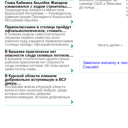
Глава Кабмина Акылбек Жапаров
границе США и Мексики
т
ознакомился с ходом строительс...
.
до конца ...
г
Председатель Кабинета Министров
Кыргызской Республики — Руководитель
п
Администрации Президента Кыргызской
Республики Акылбек ...
Первоклассники в столице пройдут
офтальмологическое, стомато...
.
В течение недели самостоятельного
обучения первого семестра этого
учебного года учащиеся первоклассников
столицы пройдут офтальмологическое, ...
Читать далее »
В Бишкеке практически нет
опасности схода селевых потоков...
.
В Бишкеке относительно других горных
районов практически нет опасности
Заметили опечатку в текс
схода селевых потоков. Об этом сказал
Спасибо!
заместитель главы ...
В Курской области пленили
добровольно вступившую в ВСУ
девуш...
.
Российские войска в Курской области
взяли в плен несколько бойцов, среди
которых оказалась девушка-
военнослужащая, которая добровольно
...