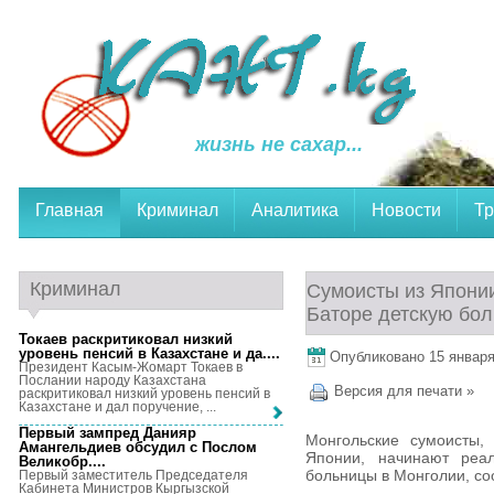
жизнь не сахар...
Главная
Криминал
Аналитика
Новости
Тр
Криминал
Сумоисты из Японии
Баторе детскую бол
Токаев раскритиковал низкий
уровень пенсий в Казахстане и да...
.
Опубликовано 15 января,
Президент Касым-Жомарт Токаев в
Послании народу Казахстана
Версия для печати »
раскритиковал низкий уровень пенсий в
Казахстане и дал поручение, ...
Первый зампред Данияр
Монгольские сумоисты,
Амангельдиев обсудил с Послом
Японии, начинают реал
Великобр...
.
больницы в Монголии, с
Первый заместитель Председателя
Кабинета Министров Кыргызской