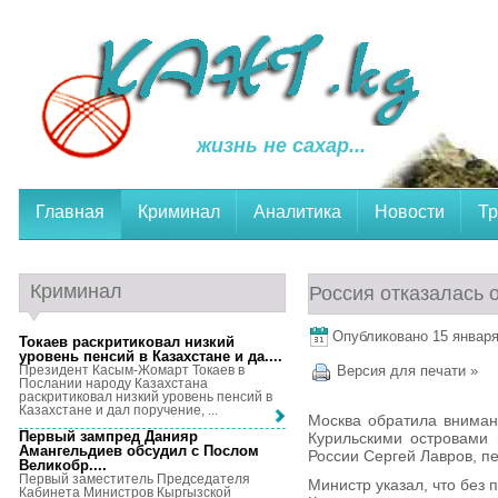
жизнь не сахар...
Главная
Криминал
Аналитика
Новости
Тр
Криминал
Россия отказалась 
Опубликовано 15 января,
Токаев раскритиковал низкий
уровень пенсий в Казахстане и да...
.
Президент Касым-Жомарт Токаев в
Версия для печати »
Послании народу Казахстана
раскритиковал низкий уровень пенсий в
Казахстане и дал поручение, ...
Москва обратила внимани
Первый зампред Данияр
Курильскими островами 
Амангельдиев обсудил с Послом
России Сергей Лавров, п
Великобр...
.
Первый заместитель Председателя
Министр указал, что без 
Кабинета Министров Кыргызской