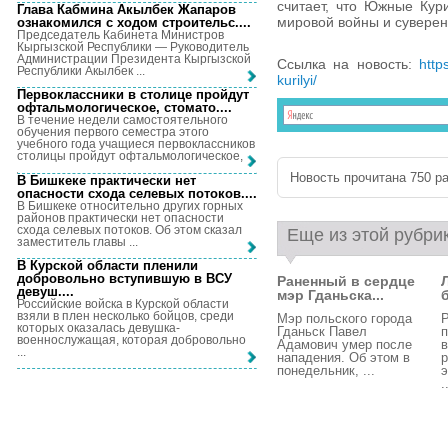
считает, что Южные Кур
Глава Кабмина Акылбек Жапаров
мировой войны и суверен
ознакомился с ходом строительс...
.
Председатель Кабинета Министров
Кыргызской Республики — Руководитель
Администрации Президента Кыргызской
Ссылка на новость:
http
Республики Акылбек ...
kurilyi/
Первоклассники в столице пройдут
офтальмологическое, стомато...
.
В течение недели самостоятельного
обучения первого семестра этого
учебного года учащиеся первоклассников
столицы пройдут офтальмологическое, ...
Новость прочитана 750 ра
В Бишкеке практически нет
опасности схода селевых потоков...
.
В Бишкеке относительно других горных
районов практически нет опасности
схода селевых потоков. Об этом сказал
Еще из этой рубри
заместитель главы ...
В Курской области пленили
добровольно вступившую в ВСУ
Раненный в сердце
девуш...
.
мэр Гданьска...
Российские войска в Курской области
взяли в плен несколько бойцов, среди
Мэр польского города
Р
которых оказалась девушка-
Гданьск Павел
п
военнослужащая, которая добровольно
Адамович умер после
в
...
нападения. Об этом в
р
понедельник, ...
э
.