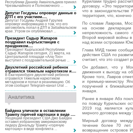
Курилами трудно рассчит
Республики Данияр Амангельдиев принял
договору. «Это территори
Чрезвычайного и Полномочного ...
что в законодательстве 
Депутат Госдумы опроверг данные о
территория, что, конечно
ДТП с его участием...
.
Депутат Госдумы Андрей Гурулев
По словам Лаврова, Моск
опроверг информацию о том, что его
автомобиль попал в ДТП в Забайкальском
на основе декларации
крае. Утром он опубликовал ...
непреложность самого 
Второй мировой войны в
Президент Садыр Жапаров
поздравил кыргызстанцев с
над всеми островами Южн
праздником...
.
Президент Кыргызской Республики
Глава МИД также сообщи
Садыр Жапаров сегодня, 21 марта, на
действия США по развит
Центральной площади «Ала-Тоо»
считает, что это создает 
выступил с поздравительной речью ...
Он добавил, что у Мос
Двухлетний российский ребенок
отравился тяжелым наркотиком и...
.
движения к выходу на о
В Екатеринбурге двухлетний ребенок
Кроме того, Лавров отме
отравился тяжелым наркотиком
и премьер-министру Яп
метадоном и попал в реанимацию. Об
этом сообщил Telegram-канал Ural ...
поручений к ближайшем
января.
Аналитика
Ранее в январе Абэ покл
по поводу Курильских ос
2019 год является кул
Байдена уличили в оставлении
мирного договора между 
Трампу горячей картошки в виде ...
.
Уходящий президент США Джо Байден
Мирный договор между
оставил избранному американскому
течение более 70 лет.
лидеру Дональду Трампу «горячую
картошку» в виде конфликта ...
возвращение островов И