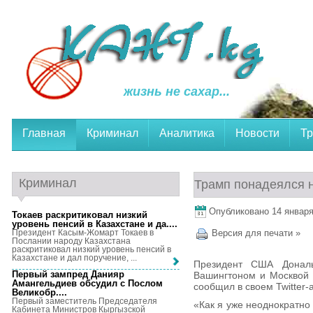
жизнь не сахар...
Главная
Криминал
Аналитика
Новости
Тр
Криминал
Трамп понадеялся 
Опубликовано 14 января,
Токаев раскритиковал низкий
уровень пенсий в Казахстане и да...
.
Президент Касым-Жомарт Токаев в
Версия для печати »
Послании народу Казахстана
раскритиковал низкий уровень пенсий в
Казахстане и дал поручение, ...
Президент США Донал
Первый зампред Данияр
Вашингтоном и Москвой н
Амангельдиев обсудил с Послом
сообщил в своем Twitter-
Великобр...
.
Первый заместитель Председателя
«Как я уже неоднократно 
Кабинета Министров Кыргызской