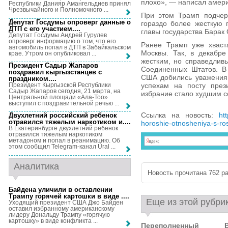
плохо», — написал амери
Республики Данияр Амангельдиев принял
Чрезвычайного и Полномочного ...
При этом Трамп подчер
Депутат Госдумы опроверг данные о
гораздо более жесткую 
ДТП с его участием...
.
главы государства Барак
Депутат Госдумы Андрей Гурулев
опроверг информацию о том, что его
Ранее Трамп уже хваст
автомобиль попал в ДТП в Забайкальском
Москвы. Так, в декабре
крае. Утром он опубликовал ...
жестким, но справедлив
Президент Садыр Жапаров
Соединенных Штатов. В 
поздравил кыргызстанцев с
США добились уважения 
праздником...
.
Президент Кыргызской Республики
успехам на посту през
Садыр Жапаров сегодня, 21 марта, на
избрание стало худшим 
Центральной площади «Ала-Тоо»
выступил с поздравительной речью ...
Ссылка на новость:
ht
Двухлетний российский ребенок
отравился тяжелым наркотиком и...
.
horoshie-otnosheniya-s-ros
В Екатеринбурге двухлетний ребенок
отравился тяжелым наркотиком
метадоном и попал в реанимацию. Об
этом сообщил Telegram-канал Ural ...
Аналитика
Новость прочитана 762 ра
Байдена уличили в оставлении
Трампу горячей картошки в виде ...
.
Еще из этой рубри
Уходящий президент США Джо Байден
оставил избранному американскому
лидеру Дональду Трампу «горячую
картошку» в виде конфликта ...
Переполненный