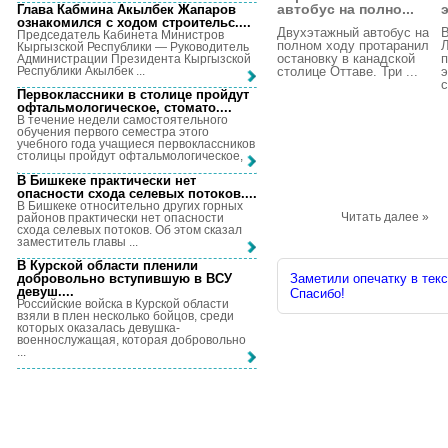
автобус на полно...
Глава Кабмина Акылбек Жапаров
ознакомился с ходом строительс...
.
Двухэтажный автобус на
В
Председатель Кабинета Министров
полном ходу протаранил
Кыргызской Республики — Руководитель
остановку в канадской
п
Администрации Президента Кыргызской
Республики Акылбек ...
столице Оттаве. Три ...
э
с
Первоклассники в столице пройдут
офтальмологическое, стомато...
.
В течение недели самостоятельного
обучения первого семестра этого
учебного года учащиеся первоклассников
столицы пройдут офтальмологическое, ...
В Бишкеке практически нет
опасности схода селевых потоков...
.
В Бишкеке относительно других горных
Читать далее »
районов практически нет опасности
схода селевых потоков. Об этом сказал
заместитель главы ...
В Курской области пленили
добровольно вступившую в ВСУ
Заметили опечатку в текс
девуш...
.
Спасибо!
Российские войска в Курской области
взяли в плен несколько бойцов, среди
которых оказалась девушка-
военнослужащая, которая добровольно
...