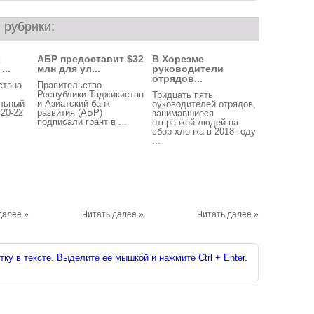
 рубрики:
2
АБР предоставит $32
В Хорезме
...
млн для ул...
руководители
отрядов...
стана
Правительство
Республики Таджикистан
Тридцать пять
льный
и Азиатский банк
руководителей отрядов,
 20-22
развития (АБР)
занимавшиеся
подписали грант в ...
отправкой людей на
сбор хлопка в 2018 году
...
далее »
Читать далее »
Читать далее »
ку в тексте. Выделите ее мышкой и нажмите Ctrl + Enter.