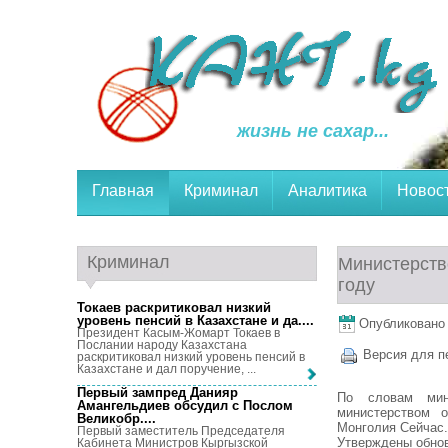
жизнь не сахар...
Главная
Криминал
Аналитика
Новос
Криминал
Министерств
году
Токаев раскритиковал низкий
уровень пенсий в Казахстане и да...
.
Опубликовано 8
Президент Касым-Жомарт Токаев в
Послании народу Казахстана
Версия для п
раскритиковал низкий уровень пенсий в
Казахстане и дал поручение, ...
Первый зампред Данияр
По словам мин
Амангельдиев обсудил с Послом
министерством 
Великобр...
.
Монголия Сейчас.
Первый заместитель Председателя
Утверждены обно
Кабинета Министров Кыргызской