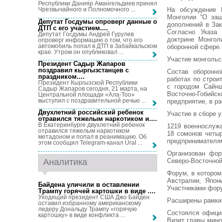
Республики Данияр Амангельдиев принял
На обсуждение 
Чрезвычайного и Полномочного ...
Монголии “О защ
Депутат Госдумы опроверг данные о
дополнений в Зак
ДТП с его участием...
.
Согласно Указа
Депутат Госдумы Андрей Гурулев
доктрине Монгол
опроверг информацию о том, что его
автомобиль попал в ДТП в Забайкальском
оборонной сфере.
крае. Утром он опубликовал ...
Участие монгольс
Президент Садыр Жапаров
поздравил кыргызстанцев с
Состав оборонн
праздником...
.
работах по стро
Президент Кыргызской Республики
с городом Сайнш
Садыр Жапаров сегодня, 21 марта, на
Восточно-Гобий
Центральной площади «Ала-Тоо»
выступил с поздравительной речью ...
предприятие, в р
Двухлетний российский ребенок
Участие в сборе 
отравился тяжелым наркотиком и...
.
В Екатеринбурге двухлетний ребенок
1219 военнослуж
отравился тяжелым наркотиком
18 сомонов четы
метадоном и попал в реанимацию. Об
предпринимателя
этом сообщил Telegram-канал Ural ...
Организован фор
Аналитика
Северо-Восточной
Форум, в котором
Австралии, Япон
Байдена уличили в оставлении
Участниками фору
Трампу горячей картошки в виде ...
.
Уходящий президент США Джо Байден
Расширены рамки
оставил избранному американскому
лидеру Дональду Трампу «горячую
Состоялся офици
картошку» в виде конфликта ...
Визит главы мин