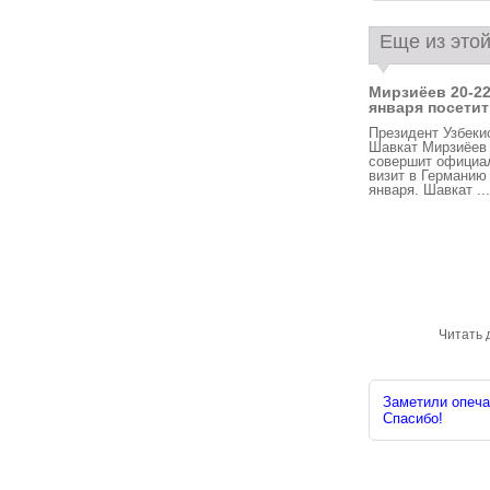
Еще из этой
Мирзиёев 20-2
января посетит 
Президент Узбеки
Шавкат Мирзиёев
совершит официа
визит в Германию
января. Шавкат ...
Читать 
Заметили опечат
Спасибо!