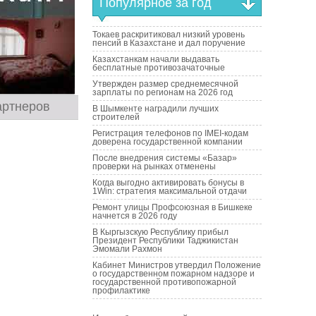
Популярное за год
Токаев раскритиковал низкий уровень
пенсий в Казахстане и дал поручение
Казахстанкам начали выдавать
бесплатные противозачаточные
Утвержден размер среднемесячной
зарплаты по регионам на 2026 год
артнеров
В Шымкенте наградили лучших
строителей
Регистрация телефонов по IMEI-кодам
доверена государственной компании
После внедрения системы «Базар»
проверки на рынках отменены
Когда выгодно активировать бонусы в
1Win: стратегия максимальной отдачи
Ремонт улицы Профсоюзная в Бишкеке
начнется в 2026 году
В Кыргызскую Республику прибыл
Президент Республики Таджикистан
Эмомали Рахмон
Кабинет Министров утвердил Положение
о государственном пожарном надзоре и
государственной противопожарной
профилактике