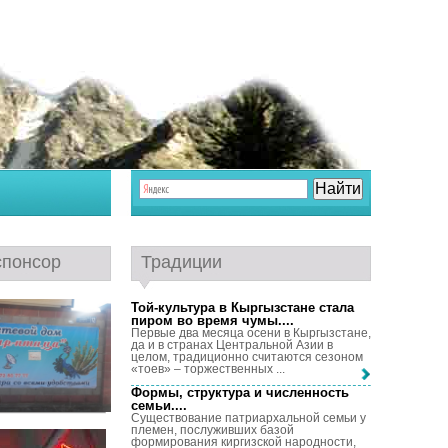
спонсор
Традиции
Той-культура в Кыргызстане стала
пиром во время чумы...
.
Первые два месяца осени в Кыргызстане,
да и в странах Центральной Азии в
целом, традиционно считаются сезоном
«тоев» – торжественных ...
Формы, структура и численность
семьи...
.
Существование патриархальной семьи у
племен, послуживших базой
формирования киргизской народности,