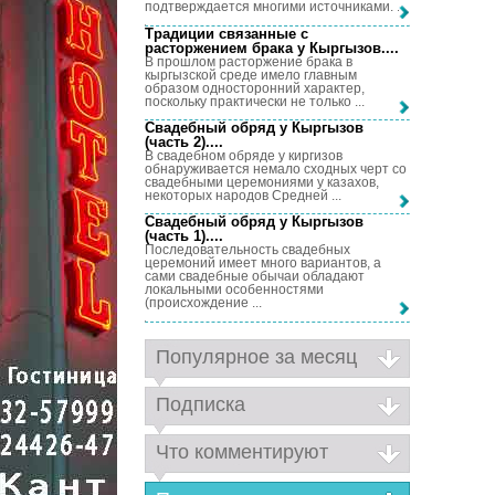
подтверждается многими источниками. ...
Традиции связанные с
расторжением брака у Кыргызов...
.
В прошлом расторжение брака в
кыргызской среде имело главным
образом односторонний характер,
поскольку практически не только ...
Свадебный обряд у Кыргызов
(часть 2)...
.
В свадебном обряде у киргизов
обнаруживается немало сходных черт со
свадебными церемониями у казахов,
некоторых народов Средней ...
Свадебный обряд у Кыргызов
(часть 1)...
.
Последовательность свадебных
церемоний имеет много вариантов, а
сами свадебные обычаи обладают
локальными особенностями
(происхождение ...
Популярное за месяц
Подписка
Что комментируют