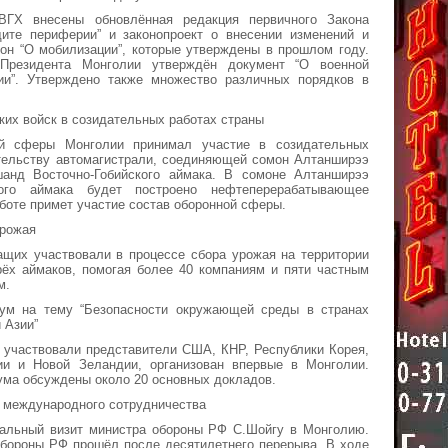
ВГХ внесены обновлённая редакция первичного Закона
ите периферии” и законопроект о внесении изменений и
он “О мобилизации”, которые утверждены в прошлом году.
 Президента Монголии утверждён документ “О военной
ии”. Утверждено также множество различных порядков в
ких войск в созидательных работах страны
ой сферы Монголии принимал участие в созидательных
ительству автомагистрали, соединяющей сомон Алтанширээ
анд Восточно-Гобийского аймака. В сомоне Алтанширээ
ского аймака будет построено нефтеперерабатывающее
аботе примет участие состав оборонной сферы.
урожая
ащих участвовали в процессе сбора урожая на территории
рёх аймаков, помогая более 40 компаниям и пяти частным
м.
ум на тему “Безопасности окружающей среды в странах
 Азии”
 участвовали представители США, КНР, Республики Корея,
ии и Новой Зеландии, организован впервые в Монголии.
ма обсуждены около 20 основных докладов.
 международного сотрудничества
альный визит министра обороны РФ С.Шойгу в Монголию.
обороны РФ прошёл после десятилетнего перерыва. В ходе