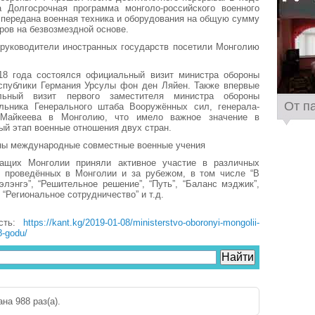
а Долгосрочная программа монголо-российского военного
 передана военная техника и оборудования на общую сумму
аров на безвозмездной основе.
руководители иностранных государств посетили Монголию
018 года состоялся официальный визит министра обороны
спублики Германия Урсулы фон ден Ляйен. Также впервые
ьный визит первого заместителя министра обороны
От п
альника Генерального штаба Вооружённых сил, генерала-
.Майкеева в Монголию, что имело важное значение в
ый этап военные отношения двух стран.
ны международные совместные военные учения
ащих Монголии приняли активное участие в различных
, проведённых в Монголии и за рубежом, в том числе “В
Сэлэнгэ”, “Решительное решение”, “Путь”, “Баланс мэджик”,
 “Региональное сотрудничество” и т.д.
ость:
https://kant.kg/2019-01-08/ministerstvo-oboronyi-mongolii-
8-godu/
на 988 раз(a).