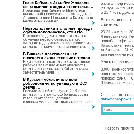
Глава Кабмина Акылбек Жапаров
визита подписан
ознакомился с ходом строительс...
.
сотрудничества и
Председатель Кабинета Министров
в 13,4 млн. долл
Кыргызской Республики — Руководитель
Администрации Президента Кыргызской
Высшие военные 
Республики Акылбек ...
с визитом
Первоклассники в столице пройдут
20-21 октября 2
офтальмологическое, стомато...
.
В течение недели самостоятельного
Федеративной Ре
обучения первого семестра этого
прошёл официал
учебного года учащиеся первоклассников
Казахстана, нач
столицы пройдут офтальмологическое, ...
лейтенанта М.Ж
В Бишкеке практически нет
выведении на нов
опасности схода селевых потоков...
.
В Бишкеке относительно других горных
Успешно проведе
районов практически нет опасности
схода селевых потоков. Об этом сказал
3300 военнослуж
заместитель главы ...
военных учениях
поисках хана”, “
В Курской области пленили
“Посланник мира”,
добровольно вступившую в ВСУ
девуш...
.
Российские войска в Курской области
взяли в плен несколько бойцов, среди
Ссылка на нов
которых оказалась девушка-
dalo-otchet-po-201
военнослужащая, которая добровольно
...
Новость прочита