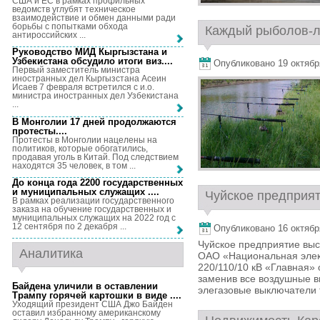
США и ЕС в рамках профильных
ведомств углубят техническое
взаимодействие и обмен данными ради
борьбы с попытками обхода
Каждый рыболов-лю
антироссийских ...
Руководство МИД Кыргызстана и
Узбекистана обсудило итоги виз...
.
Опубликовано 19 октября,
Первый заместитель министра
иностранных дел Кыргызстана Асеин
Исаев 7 февраля встретился с и.о.
министра иностранных дел Узбекистана
...
В Монголии 17 дней продолжаются
протесты...
.
Протесты в Монголии нацелены на
политиков, которые обогатились,
продавая уголь в Китай. Под следствием
находятся 35 человек, в том ...
До конца года 2200 государственных
и муниципальных служащих ...
.
Чуйское предприят
В рамках реализации государственного
заказа на обучение государственных и
муниципальных служащих на 2022 год с
12 сентября по 2 декабря ...
Опубликовано 16 октября,
Чуйское предприятие выс
Аналитика
ОАО «Национальная элект
220/110/10 кВ «Главная»
заменив все воздушные 
Байдена уличили в оставлении
элегазовые выключатели т
Трампу горячей картошки в виде ...
.
Уходящий президент США Джо Байден
оставил избранному американскому