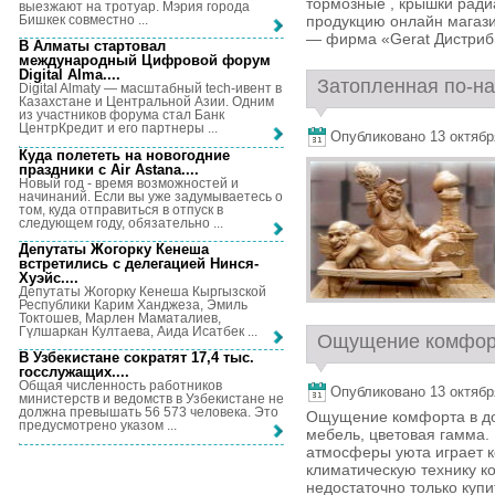
тормозные , крышки ради
выезжают на тротуар. Мэрия города
Бишкек совместно ...
продукцию онлайн магази
— фирма «Gerat Дистрибь
В Алматы стартовал
международный Цифровой форум
Digital Alma...
.
Затопленная по-на
Digital Almaty — масштабный tech-ивент в
Казахстане и Центральной Азии. Одним
из участников форума стал Банк
ЦентрКредит и его партнеры ...
Опубликовано 13 октября,
Куда полететь на новогодние
праздники с Air Astana...
.
Новый год - время возможностей и
начинаний. Если вы уже задумываетесь о
том, куда отправиться в отпуск в
следующем году, обязательно ...
Депутаты Жогорку Кенеша
встретились с делегацией Нинся-
Хуэйс...
.
Депутаты Жогорку Кенеша Кыргызской
Республики Карим Ханджеза, Эмиль
Токтошев, Марлен Маматалиев,
Гүлшаркан Култаева, Аида Исатбек ...
Ощущение комфорта
В Узбекистане сократят 17,4 тыс.
госслужащих...
.
Общая численность работников
Опубликовано 13 октября,
министерств и ведомств в Узбекистане не
должна превышать 56 573 человека. Это
Ощущение комфорта в дом
предусмотрено указом ...
мебель, цветовая гамма
атмосферы уюта играет к
климатическую технику ко
недостаточно только купи