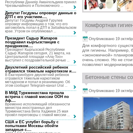
Республики Данияр Амангельдиев принял
Чрезвычайного и Полномочного ...
Депутат Госдумы опроверг данные о
ДТП с его участием...
.
Депутат Госдумы Андрей Гурулев
опроверг информацию о том, что его
Комфортная гигиен
автомобиль попал в ДТП в Забайкальском
крае. Утром он опубликовал ...
Президент Садыр Жапаров
Опубликовано 19 октября,
поздравил кыргызстанцев с
Для комфортного существ
праздником...
.
Президент Кыргызской Республики
для гигиены. Например, б
Садыр Жапаров сегодня, 21 марта, на
«экономичной» планировк
Центральной площади «Ала-Тоо»
очень сложно. Но не стои
выступил с поздравительной речью ...
позволяют модернизироват
Двухлетний российский ребенок
отравился тяжелым наркотиком и...
.
В Екатеринбурге двухлетний ребенок
Бетонные стены со
отравился тяжелым наркотиком
метадоном и попал в реанимацию. Об
этом сообщил Telegram-канал Ural ...
Опубликовано 19 октября,
В МИД Туркменистана прошла
встреча с главой миссии ООН по
Аф...
.
Временно исполняющий обязанности
министра иностранных дел
Туркменистана Вепа Хаджиев 25 мая
провёл переговоры с главой миссии ...
США и ЕС углубят борьбу с
попытками Москвы обойти
западные с...
.