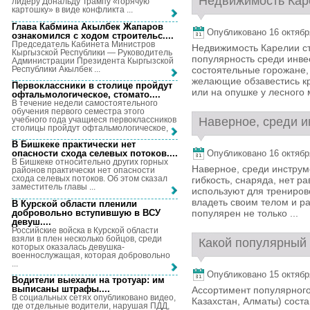
Недвижимость Каре
лидеру Дональду Трампу «горячую
картошку» в виде конфликта ...
Глава Кабмина Акылбек Жапаров
Опубликовано 16 октября,
ознакомился с ходом строительс...
.
Председатель Кабинета Министров
Недвижимость Карелии с
Кыргызской Республики — Руководитель
популярность среди инве
Администрации Президента Кыргызской
Республики Акылбек ...
состоятельные горожане,
желающие обзавестись к
Первоклассники в столице пройдут
или на опушке у лесного 
офтальмологическое, стомато...
.
В течение недели самостоятельного
обучения первого семестра этого
учебного года учащиеся первоклассников
Наверное, среди и
столицы пройдут офтальмологическое, ...
В Бишкеке практически нет
Опубликовано 16 октября,
опасности схода селевых потоков...
.
В Бишкеке относительно других горных
Наверное, среди инструм
районов практически нет опасности
схода селевых потоков. Об этом сказал
гибкость, снаряда, нет р
заместитель главы ...
используют для тренирово
владеть своим телом и ра
В Курской области пленили
добровольно вступившую в ВСУ
популярен не только ...
девуш...
.
Российские войска в Курской области
взяли в плен несколько бойцов, среди
Какой популярный 
которых оказалась девушка-
военнослужащая, которая добровольно
...
Опубликовано 15 октября,
Водители выехали на тротуар: им
выписаны штрафы...
.
Ассортимент популярного
В социальных сетях опубликовано видео,
Казахстан, Алматы) сост
где отдельные водители, нарушая ПДД,