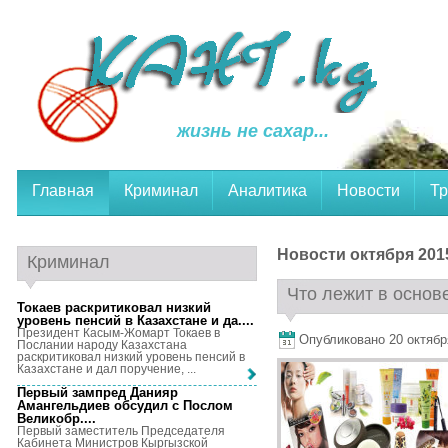
жизнь не сахар...
Главная
Криминал
Аналитика
Новости
Тр
Новости октября 2015
Криминал
Что лежит в основе
Токаев раскритиковал низкий
уровень пенсий в Казахстане и да...
.
Президент Касым-Жомарт Токаев в
Опубликовано 20 октября,
Послании народу Казахстана
раскритиковал низкий уровень пенсий в
Казахстане и дал поручение, ...
Первый зампред Данияр
Амангельдиев обсудил с Послом
Великобр...
.
Первый заместитель Председателя
Кабинета Министров Кыргызской