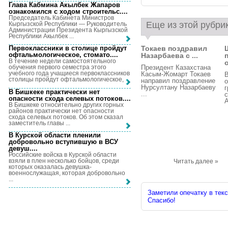
Глава Кабмина Акылбек Жапаров
ознакомился с ходом строительс...
.
Председатель Кабинета Министров
Еще из этой рубри
Кыргызской Республики — Руководитель
Администрации Президента Кыргызской
Республики Акылбек ...
Токаев поздравил
Первоклассники в столице пройдут
офтальмологическое, стомато...
.
Назарбаева с ...
В течение недели самостоятельного
Президент Казахстана
обучения первого семестра этого
учебного года учащиеся первоклассников
Касым-Жомарт Токаев
столицы пройдут офтальмологическое, ...
направил поздравление
Нурсултану Назарбаеву
г
В Бишкеке практически нет
...
с
опасности схода селевых потоков...
.
А
В Бишкеке относительно других горных
районов практически нет опасности
схода селевых потоков. Об этом сказал
заместитель главы ...
В Курской области пленили
добровольно вступившую в ВСУ
девуш...
.
Российские войска в Курской области
взяли в плен несколько бойцов, среди
Читать далее »
которых оказалась девушка-
военнослужащая, которая добровольно
...
Заметили опечатку в текс
Спасибо!