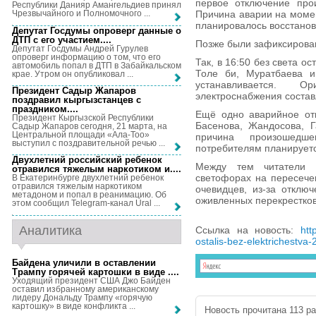
первое отключение про
Республики Данияр Амангельдиев принял
Причина аварии на моме
Чрезвычайного и Полномочного ...
планировалось восстанови
Депутат Госдумы опроверг данные о
ДТП с его участием...
.
Позже были зафиксирова
Депутат Госдумы Андрей Гурулев
опроверг информацию о том, что его
Так, в 16:50 без света о
автомобиль попал в ДТП в Забайкальском
Толе би, Муратбаева и
крае. Утром он опубликовал ...
устанавливается. О
Президент Садыр Жапаров
электроснабжения состав
поздравил кыргызстанцев с
праздником...
.
Ещё одно аварийное от
Президент Кыргызской Республики
Басенова, Жандосова, Г
Садыр Жапаров сегодня, 21 марта, на
Центральной площади «Ала-Тоо»
причина произошедше
выступил с поздравительной речью ...
потребителям планируетс
Двухлетний российский ребенок
Между тем читатели 
отравился тяжелым наркотиком и...
.
светофорах на пересече
В Екатеринбурге двухлетний ребенок
отравился тяжелым наркотиком
очевидцев, из-за отклю
метадоном и попал в реанимацию. Об
оживленных перекрестков
этом сообщил Telegram-канал Ural ...
Аналитика
Ссылка на новость:
htt
ostalis-bez-elektrichestva-2
Байдена уличили в оставлении
Трампу горячей картошки в виде ...
.
Уходящий президент США Джо Байден
оставил избранному американскому
лидеру Дональду Трампу «горячую
картошку» в виде конфликта ...
Новость прочитана 113 раз