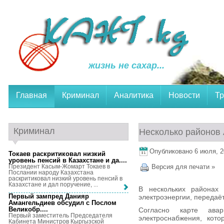
жизнь не сахар...
Главная
Криминал
Аналитика
Новости
Тр
Криминал
Несколько районов 
Опубликовано 6 июля, 20
Токаев раскритиковал низкий
уровень пенсий в Казахстане и да...
.
Президент Касым-Жомарт Токаев в
Версия для печати »
Послании народу Казахстана
раскритиковал низкий уровень пенсий в
Казахстане и дал поручение, ...
В нескольких районах
Первый зампред Данияр
электроэнергии, передаёт
Амангельдиев обсудил с Послом
Великобр...
.
Согласно карте ава
Первый заместитель Председателя
электроснабжения, кото
Кабинета Министров Кыргызской