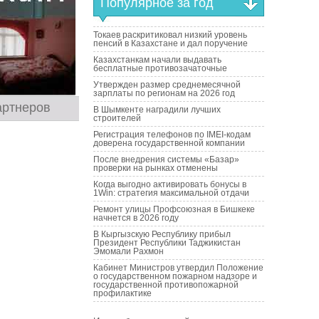
Популярное за год
Токаев раскритиковал низкий уровень
пенсий в Казахстане и дал поручение
Казахстанкам начали выдавать
бесплатные противозачаточные
Утвержден размер среднемесячной
зарплаты по регионам на 2026 год
артнеров
В Шымкенте наградили лучших
строителей
Регистрация телефонов по IMEI-кодам
доверена государственной компании
После внедрения системы «Базар»
проверки на рынках отменены
Когда выгодно активировать бонусы в
1Win: стратегия максимальной отдачи
Ремонт улицы Профсоюзная в Бишкеке
начнется в 2026 году
В Кыргызскую Республику прибыл
Президент Республики Таджикистан
Эмомали Рахмон
Кабинет Министров утвердил Положение
о государственном пожарном надзоре и
государственной противопожарной
профилактике