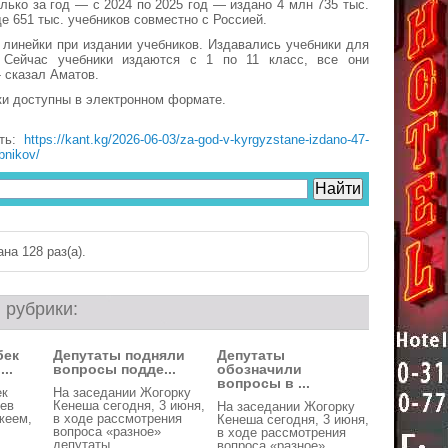
олько за год — с 2024 по 2025 год — издано 4 млн 735 тыс.
е 651 тыс. учебников совместно с Россией.
линейки при издании учебников. Издавались учебники для
 Сейчас учебники издаются с 1 по 11 класс, все они
- сказал Аматов.
ки доступны в электронном формате.
сть:
https://kant.kg/2026-06-03/za-god-v-kyrgyzstane-izdano-47-
bnikov/
на 128 раз(a).
 рубрики:
бек
Депутаты подняли
Депутаты
..
вопросы подде...
обозначили
вопросы в ...
ек
На заседании Жогорку
ев
Кенеша сегодня, 3 июня,
На заседании Жогорку
жеем,
в ходе рассмотрения
Кенеша сегодня, 3 июня,
вопроса «разное»
в ходе рассмотрения
депутаты ...
вопроса «разное»