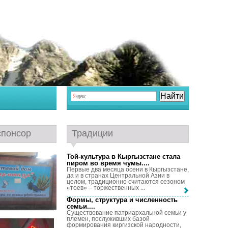
спонсор
Традиции
Той-культура в Кыргызстане стала
пиром во время чумы...
.
Первые два месяца осени в Кыргызстане,
да и в странах Центральной Азии в
целом, традиционно считаются сезоном
«тоев» – торжественных ...
Формы, структура и численность
семьи...
.
Существование патриархальной семьи у
племен, послуживших базой
формирования киргизской народности,