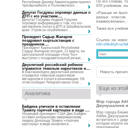
По его словам, т
Республики Данияр Амангельдиев принял
870 учебников, ещ
Чрезвычайного и Полномочного ...
Депутат Госдумы опроверг данные о
«Раньше не было 
ДТП с его участием...
.
разных классов.
Депутат Госдумы Андрей Гурулев
взаимосвязаны», 
опроверг информацию о том, что его
автомобиль попал в ДТП в Забайкальском
Также все учебни
крае. Утром он опубликовал ...
Президент Садыр Жапаров
Ссылка на ново
поздравил кыргызстанцев с
праздником...
.
mln-shkolnyh-uche
Президент Кыргызской Республики
Садыр Жапаров сегодня, 21 марта, на
Центральной площади «Ала-Тоо»
выступил с поздравительной речью ...
Двухлетний российский ребенок
отравился тяжелым наркотиком и...
.
Новость прочита
В Екатеринбурге двухлетний ребенок
отравился тяжелым наркотиком
метадоном и попал в реанимацию. Об
этом сообщил Telegram-канал Ural ...
Еще из этой
Аналитика
Мэр города Ай
Джунушалиев в.
Байдена уличили в оставлении
Трампу горячей картошки в виде ...
.
Мэр города Бишк
Уходящий президент США Джо Байден
Айбек Джунушали
оставил избранному американскому
встретился с дид
лидеру Дональду Трампу «горячую
которая играла на
картошку» в виде конфликта ...
праздничном ...