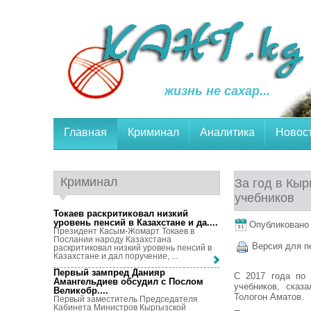
жизнь не сахар...
Главная
Криминал
Аналитика
Новос
Криминал
За год в Кыр
учебников
Токаев раскритиковал низкий
уровень пенсий в Казахстане и да...
.
Опубликовано 3
Президент Касым-Жомарт Токаев в
Послании народу Казахстана
Версия для п
раскритиковал низкий уровень пенсий в
Казахстане и дал поручение, ...
Первый зампред Данияр
C 2017 года по 
Амангельдиев обсудил с Послом
учебников, сказ
Великобр...
.
Тологон Аматов.
Первый заместитель Председателя
Кабинета Министров Кыргызской