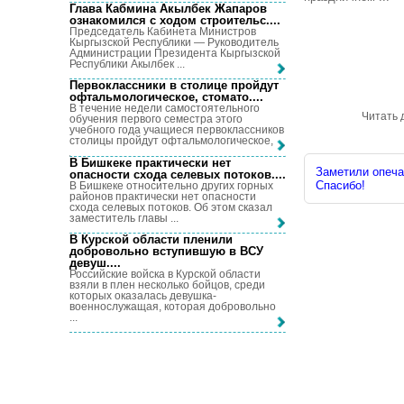
Глава Кабмина Акылбек Жапаров
ознакомился с ходом строительс...
.
Председатель Кабинета Министров
Кыргызской Республики — Руководитель
Администрации Президента Кыргызской
Республики Акылбек ...
Первоклассники в столице пройдут
офтальмологическое, стомато...
.
В течение недели самостоятельного
Читать 
обучения первого семестра этого
учебного года учащиеся первоклассников
столицы пройдут офтальмологическое, ...
В Бишкеке практически нет
Заметили опечат
опасности схода селевых потоков...
.
Спасибо!
В Бишкеке относительно других горных
районов практически нет опасности
схода селевых потоков. Об этом сказал
заместитель главы ...
В Курской области пленили
добровольно вступившую в ВСУ
девуш...
.
Российские войска в Курской области
взяли в плен несколько бойцов, среди
которых оказалась девушка-
военнослужащая, которая добровольно
...