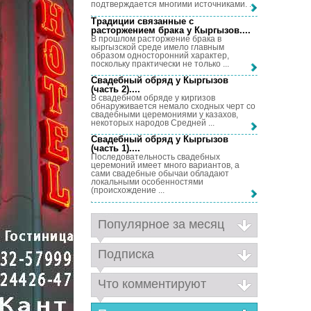
подтверждается многими источниками. ...
Традиции связанные с
расторжением брака у Кыргызов...
.
В прошлом расторжение брака в
кыргызской среде имело главным
образом односторонний характер,
поскольку практически не только ...
Свадебный обряд у Кыргызов
(часть 2)...
.
В свадебном обряде у киргизов
обнаруживается немало сходных черт со
свадебными церемониями у казахов,
некоторых народов Средней ...
Свадебный обряд у Кыргызов
(часть 1)...
.
Последовательность свадебных
церемоний имеет много вариантов, а
сами свадебные обычаи обладают
локальными особенностями
(происхождение ...
Популярное за месяц
Подписка
Что комментируют