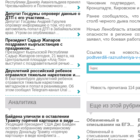
Республики Данияр Амангельдиев принял
Чиновник подтвердил,
Чрезвычайного и Полномочного ...
Кронштадте, Кировском и
Депутат Госдумы опроверг данные о
Ранее сообщалось, что 
ДТП с его участием...
.
столб черного дыма посл
Депутат Госдумы Андрей Гурулев
опроверг информацию о том, что его
Ночью Ленобласть атако
автомобиль попал в ДТП в Забайкальском
крае. Утром он опубликовал ...
опасности в регионе со
заявил, что боевая работ
Президент Садыр Жапаров
поздравил кыргызстанцев с
праздником...
.
Ссылка на новос
Президент Кыргызской Республики
Садыр Жапаров сегодня, 21 марта, на
podtverdili-razrusheniya-v
Центральной площади «Ала-Тоо»
выступил с поздравительной речью ...
Двухлетний российский ребенок
отравился тяжелым наркотиком и...
.
В Екатеринбурге двухлетний ребенок
отравился тяжелым наркотиком
метадоном и попал в реанимацию. Об
Новость прочитана 114 раз
этом сообщил Telegram-канал Ural ...
Аналитика
Еще из этой рубри
Байдена уличили в оставлении
Обвиненный в
Трампу горячей картошки в виде ...
.
списывании на ЕГЭ...
Уходящий президент США Джо Байден
оставил избранному американскому
Обвиненный в
К
лидеру Дональду Трампу «горячую
картошку» в виде конфликта ...
списывании школьник из
Кабардино-Балкарии
п