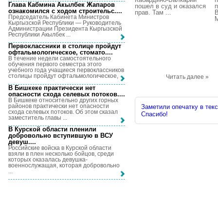
Глава Кабмина Акылбек Жапаров
пошел в суд и оказался
п
ознакомился с ходом строительс...
.
прав. Там ...
В
Председатель Кабинета Министров
М
Кыргызской Республики — Руководитель
Администрации Президента Кыргызской
Республики Акылбек ...
Первоклассники в столице пройдут
офтальмологическое, стомато...
.
В течение недели самостоятельного
обучения первого семестра этого
учебного года учащиеся первоклассников
столицы пройдут офтальмологическое, ...
Читать далее »
В Бишкеке практически нет
опасности схода селевых потоков...
.
В Бишкеке относительно других горных
районов практически нет опасности
Заметили опечатку в текс
схода селевых потоков. Об этом сказал
Спасибо!
заместитель главы ...
В Курской области пленили
добровольно вступившую в ВСУ
девуш...
.
Российские войска в Курской области
взяли в плен несколько бойцов, среди
которых оказалась девушка-
военнослужащая, которая добровольно
...