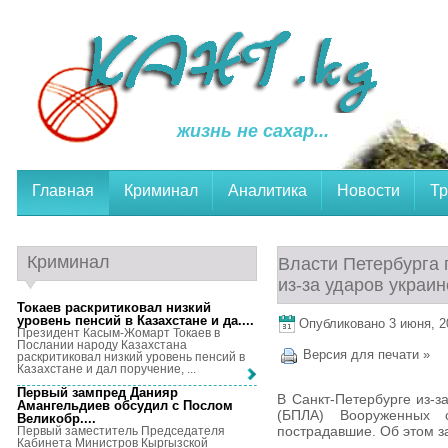
жизнь не сахар...
Главная
Криминал
Аналитика
Новости
Тр
Криминал
Власти Петербурга 
из-за ударов украи
Токаев раскритиковал низкий
уровень пенсий в Казахстане и да...
.
Опубликовано 3 июня, 20
Президент Касым-Жомарт Токаев в
Послании народу Казахстана
Версия для печати »
раскритиковал низкий уровень пенсий в
Казахстане и дал поручение, ...
Первый зампред Данияр
В Санкт-Петербурге из-з
Амангельдиев обсудил с Послом
(БПЛА) Вооруженных 
Великобр...
.
пострадавшие. Об этом з
Первый заместитель Председателя
Кабинета Министров Кыргызской