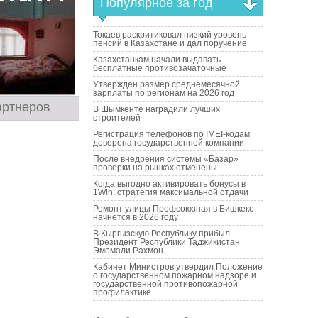
Популярное за год
Токаев раскритиковал низкий уровень
пенсий в Казахстане и дал поручение
Казахстанкам начали выдавать
бесплатные противозачаточные
Утвержден размер среднемесячной
зарплаты по регионам на 2026 год
артнеров
В Шымкенте наградили лучших
строителей
Регистрация телефонов по IMEI-кодам
доверена государственной компании
После внедрения системы «Базар»
проверки на рынках отменены
Когда выгодно активировать бонусы в
1Win: стратегия максимальной отдачи
Ремонт улицы Профсоюзная в Бишкеке
начнется в 2026 году
В Кыргызскую Республику прибыл
Президент Республики Таджикистан
Эмомали Рахмон
Кабинет Министров утвердил Положение
о государственном пожарном надзоре и
государственной противопожарной
профилактике