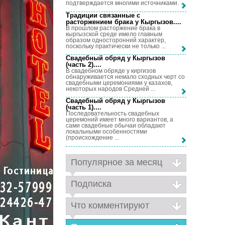
подтверждается многими источниками. ...
Традиции связанные с
расторжением брака у Кыргызов...
.
В прошлом расторжение брака в
кыргызской среде имело главным
образом односторонний характер,
поскольку практически не только ...
Свадебный обряд у Кыргызов
(часть 2)...
.
В свадебном обряде у киргизов
обнаруживается немало сходных черт со
свадебными церемониями у казахов,
некоторых народов Средней ...
Свадебный обряд у Кыргызов
(часть 1)...
.
Последовательность свадебных
церемоний имеет много вариантов, а
сами свадебные обычаи обладают
локальными особенностями
(происхождение ...
Популярное за месяц
Подписка
Что комментируют