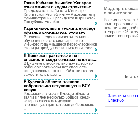
Глава Кабмина Акылбек Жапаров
ознакомился с ходом строительс...
.
Мадьяр высказ
Председатель Кабинета Министров
о заинтересо...
Кыргызской Республики — Руководитель
Администрации Президента Кыргызской
Россия не может 
Республики Акылбек ...
заинтересована в
начале холодной
Первоклассники в столице пройдут
в Европе. Об это
офтальмологическое, стомато...
.
заявил венгерский 
В течение недели самостоятельного
обучения первого семестра этого
учебного года учащиеся первоклассников
столицы пройдут офтальмологическое, ...
В Бишкеке практически нет
опасности схода селевых потоков...
.
В Бишкеке относительно других горных
районов практически нет опасности
схода селевых потоков. Об этом сказал
заместитель главы ...
Читать 
В Курской области пленили
добровольно вступившую в ВСУ
девуш...
.
Российские войска в Курской области
Заметили опечат
взяли в плен несколько бойцов, среди
Спасибо!
которых оказалась девушка-
военнослужащая, которая добровольно
...