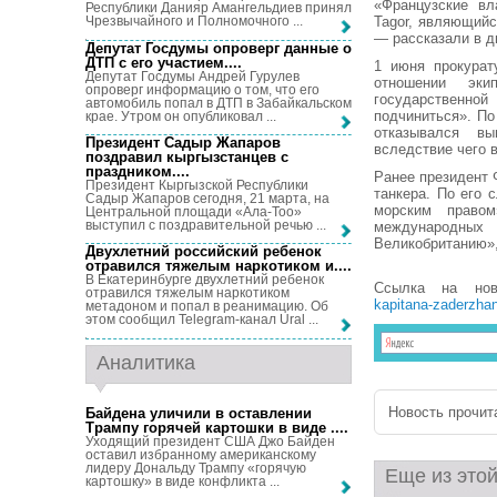
«Французские вл
Республики Данияр Амангельдиев принял
Tagor, являющий
Чрезвычайного и Полномочного ...
— рассказали в д
Депутат Госдумы опроверг данные о
ДТП с его участием...
.
1 июня прокурат
Депутат Госдумы Андрей Гурулев
отношении эк
опроверг информацию о том, что его
государственной
автомобиль попал в ДТП в Забайкальском
подчиниться». По
крае. Утром он опубликовал ...
отказывался вы
Президент Садыр Жапаров
вследствие чего 
поздравил кыргызстанцев с
праздником...
.
Ранее президент
Президент Кыргызской Республики
танкера. По его 
Садыр Жапаров сегодня, 21 марта, на
морским право
Центральной площади «Ала-Тоо»
выступил с поздравительной речью ...
международных
Великобританию»,
Двухлетний российский ребенок
отравился тяжелым наркотиком и...
.
В Екатеринбурге двухлетний ребенок
Ссылка на но
отравился тяжелым наркотиком
kapitana-zaderzhan
метадоном и попал в реанимацию. Об
этом сообщил Telegram-канал Ural ...
Аналитика
Новость прочита
Байдена уличили в оставлении
Трампу горячей картошки в виде ...
.
Уходящий президент США Джо Байден
оставил избранному американскому
лидеру Дональду Трампу «горячую
Еще из этой
картошку» в виде конфликта ...