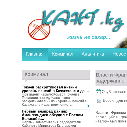
жизнь не сахар...
Главная
Криминал
Аналитика
Новос
Криминал
Власти Фран
задержанног
Токаев раскритиковал низкий
уровень пенсий в Казахстане и да...
.
Опубликовано 3
Президент Касым-Жомарт Токаев в
Послании народу Казахстана
Версия для п
раскритиковал низкий уровень пенсий в
Казахстане и дал поручение, ...
Первый зампред Данияр
Власти Франции
Амангельдиев обсудил с Послом
являющийся гра
Великобр...
.
«Тагор» был поме
Первый заместитель Председателя
Кабинета Министров Кыргызской