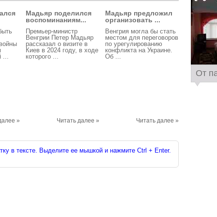
ался
Мадьяр поделился
Мадьяр предложил
воспоминаниям...
организовать ...
быть
Премьер-министр
Венгрия могла бы стать
Венгрии Петер Мадьяр
местом для переговоров
 войны
рассказал о визите в
по урегулированию
м
Киев в 2024 году, в ходе
конфликта на Украине.
...
которого ...
Об ...
От п
далее »
Читать далее »
Читать далее »
ку в тексте. Выделите ее мышкой и нажмите Ctrl + Enter.