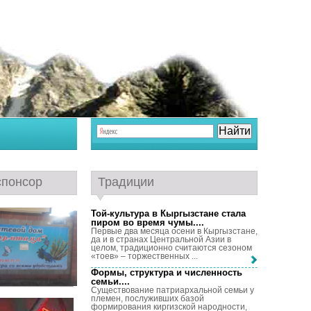
спонсор
Традиции
Той-культура в Кыргызстане стала
пиром во время чумы...
.
Первые два месяца осени в Кыргызстане,
да и в странах Центральной Азии в
целом, традиционно считаются сезоном
«тоев» – торжественных ...
Формы, структура и численность
семьи...
.
Существование патриархальной семьи у
племен, послуживших базой
формирования киргизской народности,