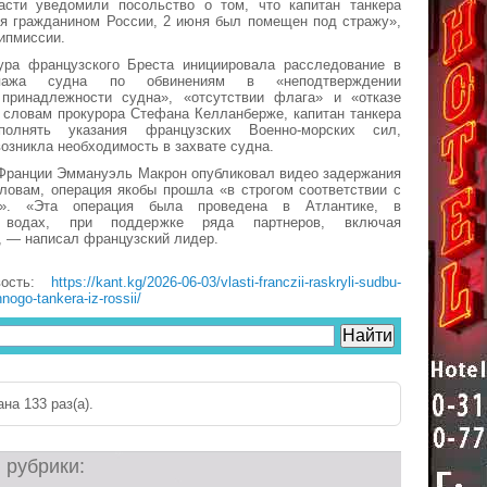
асти уведомили посольство о том, что капитан танкера
ся гражданином России, 2 июня был помещен под стражу»,
ипмиссии.
ура французского Бреста инициировала расследование в
ипажа судна по обвинениям в «неподтверждении
 принадлежности судна», «отсутствии флага» и «отказе
 словам прокурора Стефана Келланберже, капитан танкера
полнять указания французских Военно-морских сил,
возникла необходимость в захвате судна.
 Франции Эммануэль Макрон опубликовал видео задержания
словам, операция якобы прошла «в строгом соответствии с
м». «Эта операция была проведена в Атлантике, в
 водах, при поддержке ряда партнеров, включая
 — написал французский лидер.
вость:
https://kant.kg/2026-06-03/vlasti-franczii-raskryli-sudbu-
nogo-tankera-iz-rossii/
на 133 раз(a).
 рубрики: