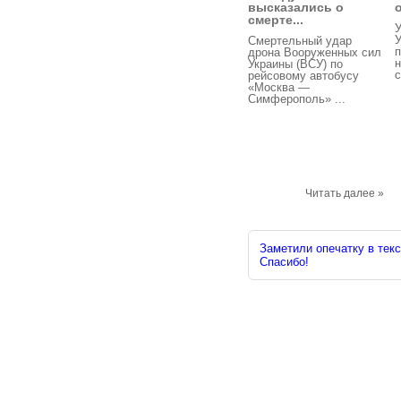
высказались о
смерте...
У
Смертельный удар
п
дрона Вооруженных сил
Украины (ВСУ) по
с
рейсовому автобусу
«Москва —
Симферополь» ...
Читать далее »
Заметили опечатку в текс
Спасибо!