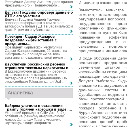
Республики Данияр Амангельдиев принял
Инициатор законопроекта
Чрезвычайного и Полномочного ...
Заместитель министра
Депутат Госдумы опроверг данные о
отметил, что законопрое
ДТП с его участием...
.
регулирования вопросов,
Депутат Госдумы Андрей Гурулев
опроверг информацию о том, что его
государственного ор
автомобиль попал в ДТП в Забайкальском
обеспечению функцион
крае. Утром он опубликовал ...
населенных пунктах Кырг
Президент Садыр Жапаров
повышение эффекти
поздравил кыргызстанцев с
предупреждению и сн
праздником...
.
связанных с подтопле
Президент Кыргызской Республики
процессами и иными опа
Садыр Жапаров сегодня, 21 марта, на
Центральной площади «Ала-Тоо»
выступил с поздравительной речью ...
В ходе обсуждения депу
реализации предлагаем
Двухлетний российский ребенок
увеличения штатной ч
отравился тяжелым наркотиком и...
.
чрезвычайным ситуациям
В Екатеринбурге двухлетний ребенок
отравился тяжелым наркотиком
ликвидации последствий 
метадоном и попал в реанимацию. Об
Депутат Умбеталы Кыды
этом сообщил Telegram-канал Ural ...
внимание на актуальнос
дренажных систем в 
Аналитика
Сурабалдиева подняла в
базы противопожарной 
специальных автолест
Байдена уличили в оставлении
пожаров, особенно в в
Трампу горячей картошки в виде ...
.
Бурул Аманова отметила,
Уходящий президент США Джо Байден
оставил избранному американскому
происходит подтопление 
лидеру Дональду Трампу «горячую
решению данной проб
картошку» в виде конфликта ...
вопросы в сфере снижени