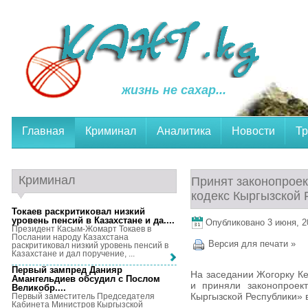
жизнь не сахар...
Главная
Криминал
Аналитика
Новости
Тр
Криминал
Принят законопроек
кодекс Кыргызской 
Токаев раскритиковал низкий
уровень пенсий в Казахстане и да...
.
Опубликовано 3 июня, 20
Президент Касым-Жомарт Токаев в
Послании народу Казахстана
Версия для печати »
раскритиковал низкий уровень пенсий в
Казахстане и дал поручение, ...
Первый зампред Данияр
На заседании Жогорку Ке
Амангельдиев обсудил с Послом
и приняли законопроек
Великобр...
.
Кыргызской Республики» 
Первый заместитель Председателя
Кабинета Министров Кыргызской