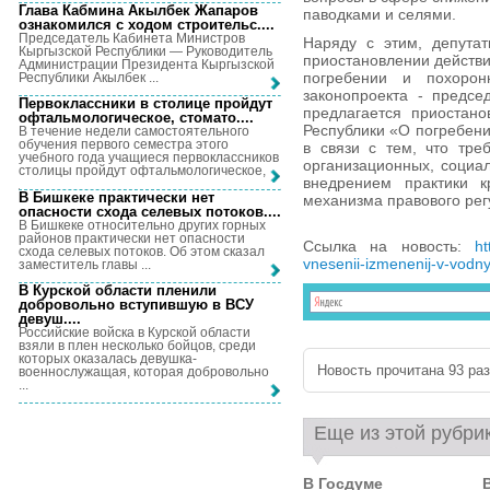
Глава Кабмина Акылбек Жапаров
паводками и селями.
ознакомился с ходом строительс...
.
Председатель Кабинета Министров
Наряду с этим, депута
Кыргызской Республики — Руководитель
приостановлении действи
Администрации Президента Кыргызской
погребении и похоро
Республики Акылбек ...
законопроекта - предсе
Первоклассники в столице пройдут
предлагается приостано
офтальмологическое, стомато...
.
Республики «О погребени
В течение недели самостоятельного
обучения первого семестра этого
в связи с тем, что тре
учебного года учащиеся первоклассников
организационных, социал
столицы пройдут офтальмологическое, ...
внедрением практики к
В Бишкеке практически нет
механизма правового ре
опасности схода селевых потоков...
.
В Бишкеке относительно других горных
районов практически нет опасности
Ссылка на новость:
ht
схода селевых потоков. Об этом сказал
vnesenii-izmenenij-v-vodny
заместитель главы ...
В Курской области пленили
добровольно вступившую в ВСУ
девуш...
.
Российские войска в Курской области
взяли в плен несколько бойцов, среди
которых оказалась девушка-
Новость прочитана 93 раз
военнослужащая, которая добровольно
...
Еще из этой рубри
В Госдуме