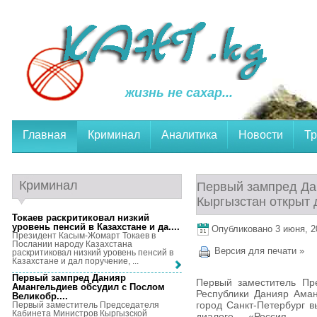
жизнь не сахар...
Главная
Криминал
Аналитика
Новости
Тр
Криминал
Первый зампред Да
Кыргызстан открыт
Токаев раскритиковал низкий
уровень пенсий в Казахстане и да...
.
Опубликовано 3 июня, 20
Президент Касым-Жомарт Токаев в
Послании народу Казахстана
Версия для печати »
раскритиковал низкий уровень пенсий в
Казахстане и дал поручение, ...
Первый зампред Данияр
Первый заместитель Пр
Амангельдиев обсудил с Послом
Республики Данияр Аман
Великобр...
.
город Санкт-Петербург в
Первый заместитель Председателя
Кабинета Министров Кыргызской
диалоге «Россия – 