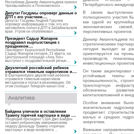
Республики Данияр Амангельдиев принял
Петербургского междуна
Чрезвычайного и Полномочного ...
В своем выступлении
Депутат Госдумы опроверг данные о
ДТП с его участием...
.
полноценного участия К
Депутат Госдумы Андрей Гурулев
как одной из крупнейш
опроверг информацию о том, что его
экономических связе
автомобиль попал в ДТП в Забайкальском
перспективных проектов.
крае. Утром он опубликовал ...
Президент Садыр Жапаров
Данияр Амангельдиев по
поздравил кыргызстанцев с
стратегическими партнер
праздником...
.
сегодня выходит за ра
Президент Кыргызской Республики
ориентируется на пром
Садыр Жапаров сегодня, 21 марта, на
Центральной площади «Ала-Тоо»
производств, локализ
выступил с поздравительной речью ...
инвестиционных проектов
Двухлетний российский ребенок
Он также акцентировал 
отравился тяжелым наркотиком и...
.
устойчивые темпы эк
В Екатеринбурге двухлетний ребенок
отравился тяжелым наркотиком
промышленность, строит
метадоном и попал в реанимацию. Об
транспортную инфраст
этом сообщил Telegram-канал Ural ...
обозначены развит
капиталовложений и внед
Аналитика
Особое внимание было 
значительным гидроэнер
Байдена уличили в оставлении
продвигает строительст
Трампу горячей картошки в виде ...
.
малых и средних гидро
Уходящий президент США Джо Байден
энергетики.
оставил избранному американскому
лидеру Дональду Трампу «горячую
Важными направлениями 
картошку» в виде конфликта ...