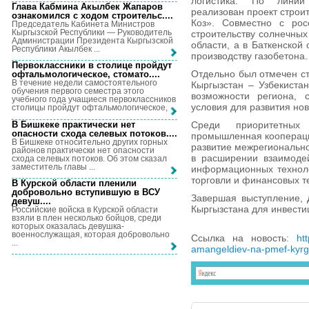
логистика. По линии
Глава Кабмина Акылбек Жапаров
реализован проект строит
ознакомился с ходом строительс...
.
Коз». Совместно с рос
Председатель Кабинета Министров
Кыргызской Республики — Руководитель
строительству солнечных
Администрации Президента Кыргызской
области, а в Баткенской
Республики Акылбек ...
производству газобетона.
Первоклассники в столице пройдут
Отдельно был отмечен ст
офтальмологическое, стомато...
.
В течение недели самостоятельного
Кыргызстан – Узбекиста
обучения первого семестра этого
возможности региона, с
учебного года учащиеся первоклассников
условия для развития но
столицы пройдут офтальмологическое, ...
В Бишкеке практически нет
Среди приоритетных
опасности схода селевых потоков...
.
промышленная коопераци
В Бишкеке относительно других горных
развитие межрегионально
районов практически нет опасности
в расширении взаимоде
схода селевых потоков. Об этом сказал
заместитель главы ...
информационных технолог
торговли и финансовых т
В Курской области пленили
добровольно вступившую в ВСУ
Завершая выступление, 
девуш...
.
Кыргызстана для инвести
Российские войска в Курской области
взяли в плен несколько бойцов, среди
которых оказалась девушка-
военнослужащая, которая добровольно
Ссылка на новость:
ht
...
amangeldiev-na-pmef-kyrgy