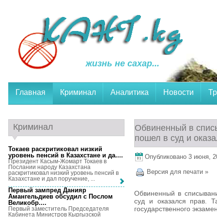
жизнь не сахар...
Главная
Криминал
Аналитика
Новости
Тр
Криминал
Обвиненный в спис
пошел в суд и оказ
Токаев раскритиковал низкий
уровень пенсий в Казахстане и да...
.
Опубликовано 3 июня, 20
Президент Касым-Жомарт Токаев в
Послании народу Казахстана
Версия для печати »
раскритиковал низкий уровень пенсий в
Казахстане и дал поручение, ...
Первый зампред Данияр
Обвиненный в списывани
Амангельдиев обсудил с Послом
суд и оказался прав. Т
Великобр...
.
государственного экзаме
Первый заместитель Председателя
Кабинета Министров Кыргызской