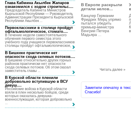
Глава Кабмина Акылбек Жапаров
В Европе раскрыли
ознакомился с ходом строительс...
.
детали нелов...
Председатель Кабинета Министров
Кыргызской Республики — Руководитель
Канцлер Германии
Д
Администрации Президента Кыргызской
Фридрих Мерц упрямо
п
Республики Акылбек ...
пытался убедить
премьер-министра
К
Первоклассники в столице пройдут
Венгрии Петера
в
офтальмологическое, стомато...
.
Мадьяра ...
В течение недели самостоятельного
обучения первого семестра этого
учебного года учащиеся первоклассников
столицы пройдут офтальмологическое, ...
В Бишкеке практически нет
опасности схода селевых потоков...
.
В Бишкеке относительно других горных
районов практически нет опасности
схода селевых потоков. Об этом сказал
Читать далее »
заместитель главы ...
В Курской области пленили
добровольно вступившую в ВСУ
девуш...
.
Заметили опечатку в текс
Российские войска в Курской области
Спасибо!
взяли в плен несколько бойцов, среди
которых оказалась девушка-
военнослужащая, которая добровольно
...