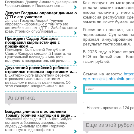
Республики Данияр Амангельдиев принял
Как следует из материа
Чрезвычайного и Полномочного ...
делали никаких замечаний
якобы наличии у него ш
Депутат Госдумы опроверг данные о
ДТП с его участием...
.
комиссия республики сде
Депутат Госдумы Андрей Гурулев
заметили «лист бумаги н
опроверг информацию о том, что его
автомобиль попал в ДТП в Забайкальском
Россиянин пояснил, что
крае. Утром он опубликовал ...
черновиком. Суд также н
Президент Садыр Жапаров
признал аннулирование 
поздравил кыргызстанцев с
результат тестирования.
праздником...
.
Президент Кыргызской Республики
В 2025 году в Красноярс
Садыр Жапаров сегодня, 21 марта, на
ЕГЭ за белый лист. Впо
Центральной площади «Ала-Тоо»
выступил с поздравительной речью ...
тысяч рублей.
Двухлетний российский ребенок
отравился тяжелым наркотиком и...
.
Ссылка на новость:
https
В Екатеринбурге двухлетний ребенок
ege-rossijskij-shkolnik-pos
отравился тяжелым наркотиком
метадоном и попал в реанимацию. Об
этом сообщил Telegram-канал Ural ...
Аналитика
Новость прочитана 124 ра
Байдена уличили в оставлении
Трампу горячей картошки в виде ...
.
Уходящий президент США Джо Байден
оставил избранному американскому
Еще из этой рубри
лидеру Дональду Трампу «горячую
картошку» в виде конфликта ...