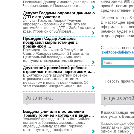
килограмма 900 г
Республики Данияр Амангельдиев принял
врачей, несмотря
Чрезвычайного и Полномочного ...
средней степени 
Депутат Госдумы опроверг данные о
ДТП с его участием...
.
"Масса тела ребе
Депутат Госдумы Андрей Гурулев
В настоящее вре
опроверг информацию о том, что его
оформляются нео
автомобиль попал в ДТП в Забайкальском
ребенок будет на
крае. Утром он опубликовал ...
отдела управлени
Президент Садыр Жапаров
поздравил кыргызстанцев с
праздником...
.
Ссылка на новос
Президент Кыргызской Республики
iz-aktobe-dali-imya
Садыр Жапаров сегодня, 21 марта, на
Центральной площади «Ала-Тоо»
выступил с поздравительной речью ...
Двухлетний российский ребенок
отравился тяжелым наркотиком и...
.
В Екатеринбурге двухлетний ребенок
отравился тяжелым наркотиком
Новость прочита
метадоном и попал в реанимацию. Об
этом сообщил Telegram-канал Ural ...
Аналитика
Еще из этой
Байдена уличили в оставлении
Казахстанцы н
Трампу горячей картошки в виде ...
.
получат обещан
Уходящий президент США Джо Байден
оставил избранному американскому
Казахстанцам об
лидеру Дональду Трампу «горячую
бесплатный досту
картошку» в виде конфликта ...
одной из самых