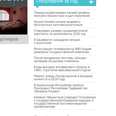
Популярное за год
Токаев раскритиковал низкий уровень
пенсий в Казахстане и дал поручение
Казахстанкам начали выдавать
бесплатные противозачаточные
Утвержден размер среднемесячной
зарплаты по регионам на 2026 год
артнеров
В Шымкенте наградили лучших
строителей
Регистрация телефонов по IMEI-кодам
доверена государственной компании
После внедрения системы «Базар»
проверки на рынках отменены
Когда выгодно активировать бонусы в
1Win: стратегия максимальной отдачи
Ремонт улицы Профсоюзная в Бишкеке
начнется в 2026 году
В Кыргызскую Республику прибыл
Президент Республики Таджикистан
Эмомали Рахмон
Кабинет Министров утвердил Положение
о государственном пожарном надзоре и
государственной противопожарной
профилактике