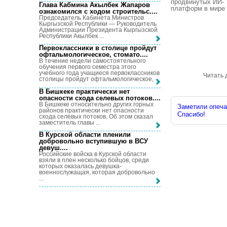
продвинутых ИИ-
Глава Кабмина Акылбек Жапаров
платформ в мире .
ознакомился с ходом строительс...
.
Председатель Кабинета Министров
Кыргызской Республики — Руководитель
Администрации Президента Кыргызской
Республики Акылбек ...
Первоклассники в столице пройдут
офтальмологическое, стомато...
.
В течение недели самостоятельного
обучения первого семестра этого
учебного года учащиеся первоклассников
Читать 
столицы пройдут офтальмологическое, ...
В Бишкеке практически нет
опасности схода селевых потоков...
.
В Бишкеке относительно других горных
Заметили опечат
районов практически нет опасности
Спасибо!
схода селевых потоков. Об этом сказал
заместитель главы ...
В Курской области пленили
добровольно вступившую в ВСУ
девуш...
.
Российские войска в Курской области
взяли в плен несколько бойцов, среди
которых оказалась девушка-
военнослужащая, которая добровольно
...