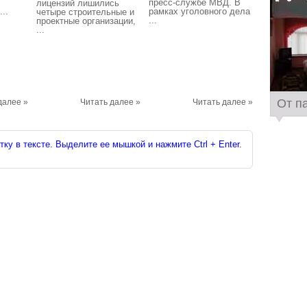
пресс-службе МВД. В
лицензий лишились
..
рамках уголовного дела
четыре строительные и
...
проектные организации,
...
От п
далее »
Читать далее »
Читать далее »
ку в тексте. Выделите ее мышкой и нажмите Ctrl + Enter.