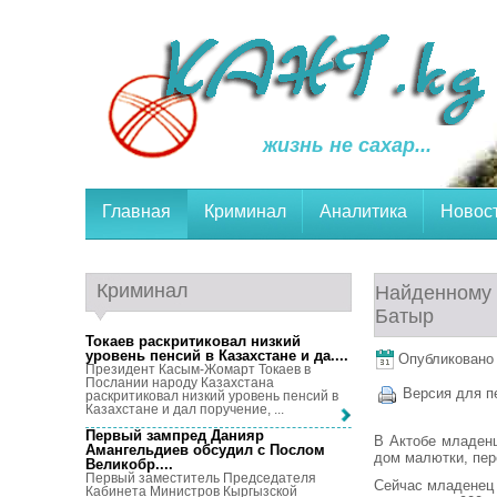
жизнь не сахар...
Главная
Криминал
Аналитика
Новос
Криминал
Найденному 
Батыр
Токаев раскритиковал низкий
уровень пенсий в Казахстане и да...
.
Опубликовано 3
Президент Касым-Жомарт Токаев в
Послании народу Казахстана
Версия для п
раскритиковал низкий уровень пенсий в
Казахстане и дал поручение, ...
Первый зампред Данияр
В Актобе младенц
Амангельдиев обсудил с Послом
дом малютки, пер
Великобр...
.
Первый заместитель Председателя
Сейчас младенец 
Кабинета Министров Кыргызской