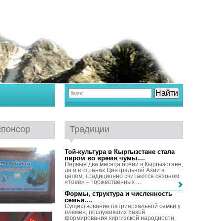
спонсор
Традиции
Той-культура в Кыргызстане стала
пиром во время чумы...
.
Первые два месяца осени в Кыргызстане,
да и в странах Центральной Азии в
целом, традиционно считаются сезоном
«тоев» – торжественных ...
Формы, структура и численность
семьи...
.
Существование патриархальной семьи у
племен, послуживших базой
формирования киргизской народности,