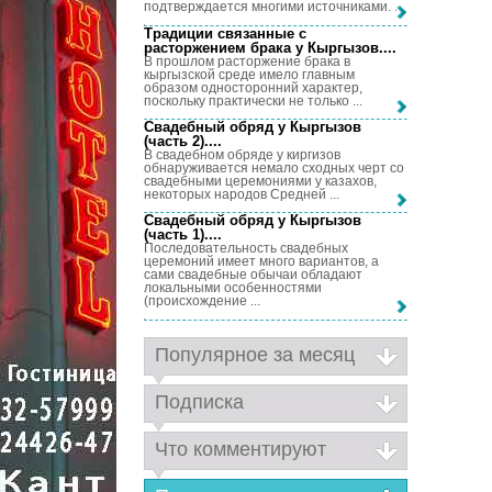
подтверждается многими источниками. ...
Традиции связанные с
расторжением брака у Кыргызов...
.
В прошлом расторжение брака в
кыргызской среде имело главным
образом односторонний характер,
поскольку практически не только ...
Свадебный обряд у Кыргызов
(часть 2)...
.
В свадебном обряде у киргизов
обнаруживается немало сходных черт со
свадебными церемониями у казахов,
некоторых народов Средней ...
Свадебный обряд у Кыргызов
(часть 1)...
.
Последовательность свадебных
церемоний имеет много вариантов, а
сами свадебные обычаи обладают
локальными особенностями
(происхождение ...
Популярное за месяц
Подписка
Что комментируют