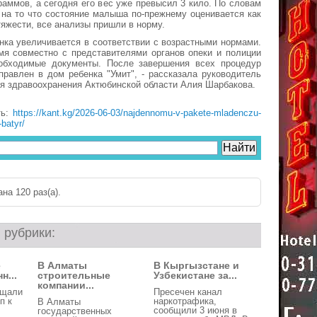
раммов, а сегодня его вес уже превысил 3 кило. По словам
 на то что состояние малыша по-прежнему оценивается как
тяжести, все анализы пришли в норму.
нка увеличивается в соответствии с возрастными нормами.
мя совместно с представителями органов опеки и полиции
бходимые документы. После завершения всех процедур
правлен в дом ребенка "Умит", - рассказала руководитель
я здравоохранения Актюбинской области Алия Шарбакова.
ть:
https://kant.kg/2026-06-03/najdennomu-v-pakete-mladenczu-
-batyr/
на 120 раз(a).
 рубрики:
е
В Алматы
В Кыргызстане и
н...
строительные
Узбекистане за...
компании...
ещали
Пресечен канал
п к
наркотрафика,
В Алматы
сообщили 3 июня в
государственных