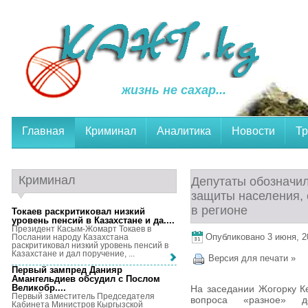
жизнь не сахар...
Главная
Криминал
Аналитика
Новости
Тр
Криминал
Депутаты обозначи
защиты населения, 
в регионе
Токаев раскритиковал низкий
уровень пенсий в Казахстане и да...
.
Президент Касым-Жомарт Токаев в
Опубликовано 3 июня, 20
Послании народу Казахстана
раскритиковал низкий уровень пенсий в
Казахстане и дал поручение, ...
Версия для печати »
Первый зампред Данияр
Амангельдиев обсудил с Послом
Великобр...
.
На заседании Жогорку К
Первый заместитель Председателя
вопроса «разное» д
Кабинета Министров Кыргызской