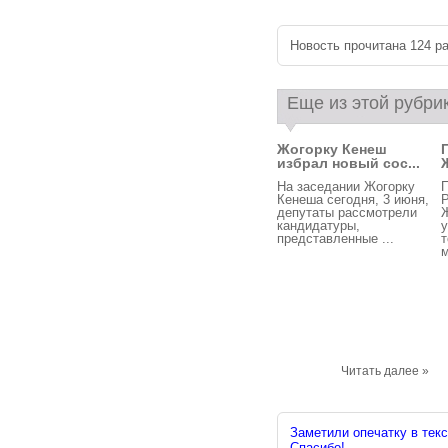
Новость прочитана 124 ра
Еще из этой рубри
Жогорку Кенеш
избрал новый сос...
На заседании Жогорку
П
Кенеша сегодня, 3 июня,
депутаты рассмотрели
Ж
кандидатуры,
у
представленные ...
м
Читать далее »
Заметили опечатку в текс
Спасибо!