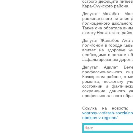
острого дефицита питье
Кара-Сууйского района.
Депутат Махабат Мав
рационального питания д
полноценного школьного
Также она обратила вним
окмоту Ноокатского район
Депутат Жаныбек Амат
полигоном в городе Кызы
влияет на здоровье жи
необходимо в полном об
асфальтированию дорог 
Депутат Адилет Бел
профессионального л
Кочкорском районе, отм
ремонта, поскольку уч
состоянии и фактическ
сохранение данного у
профессионального обра
Ссылка на новость
voprosy-v-sferah-soczialnoj
obektov-v-regione/