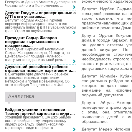
экономического характер
Республики Данияр Амангельдиев принял
Чрезвычайного и Полномочного ...
Депутат Нурбек Сыдыга
Депутат Госдумы опроверг данные о
кольцевой развязки на в
ДТП с его участием...
.
также отметил, что н
Депутат Госдумы Андрей Гурулев
правоустанавливающих д
опроверг информацию о том, что его
автомобиль попал в ДТП в Забайкальском
районе и ремонтом Дома 
крае. Утром он опубликовал ...
Депутат Эрулан Кокулов
Президент Садыр Жапаров
дома в городе Каракол, 
поздравил кыргызстанцев с
он уделил ответам упо
праздником...
.
Президент Кыргызской Республики
данной ситуации. По 
Садыр Жапаров сегодня, 21 марта, на
несоблюдение строите
Центральной площади «Ала-Тоо»
необходимость строгого 
выступил с поздравительной речью ...
этапах строительства, а 
Двухлетний российский ребенок
допустивших такую халат
отравился тяжелым наркотиком и...
.
В Екатеринбурге двухлетний ребенок
Депутат Илимбек Кубан
отравился тяжелым наркотиком
специальных рейдов по 
метадоном и попал в реанимацию. Об
этом сообщил Telegram-канал Ural ...
которые не дают покоя 
внимание на исполне
поручений депутатов.
Аналитика
Депутат Айгуль Ахмедо
помещения и транспорта 
Байдена уличили в оставлении
с этим, она отметила
Трампу горячей картошки в виде ...
.
выявлению детей с ин
Уходящий президент США Джо Байден
оставил избранному американскому
образование.
лидеру Дональду Трампу «горячую
картошку» в виде конфликта ...
Депутат Медер Чотонов 