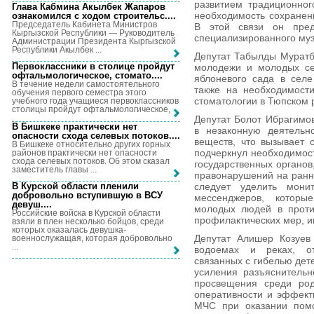
развитием традиционног
Глава Кабмина Акылбек Жапаров
необходимость сохранени
ознакомился с ходом строительс...
.
Председатель Кабинета Министров
В этой связи он пред
Кыргызской Республики — Руководитель
специализированного му
Администрации Президента Кыргызской
Республики Акылбек ...
Депутат Табылды Муратб
Первоклассники в столице пройдут
молодежи и молодых се
офтальмологическое, стомато...
.
яблоневого сада в селе
В течение недели самостоятельного
также на необходимости
обучения первого семестра этого
стоматологии в Тюпском 
учебного года учащиеся первоклассников
столицы пройдут офтальмологическое, ...
Депутат Болот Ибрагимо
В Бишкеке практически нет
в незаконную деятельн
опасности схода селевых потоков...
.
веществ, что вызывает 
В Бишкеке относительно других горных
подчеркнул необходимос
районов практически нет опасности
схода селевых потоков. Об этом сказал
государственных органо
заместитель главы ...
правонарушений на ранни
В Курской области пленили
следует уделить мони
добровольно вступившую в ВСУ
мессенджеров, которы
девуш...
.
молодых людей в проти
Российские войска в Курской области
профилактических мер, 
взяли в плен несколько бойцов, среди
которых оказалась девушка-
Депутат Алишер Козуев
военнослужащая, которая добровольно
...
водоемах и реках, от
связанных с гибелью дет
усиления разъяснитель
просвещения среди род
оперативности и эффект
МЧС при оказании помо