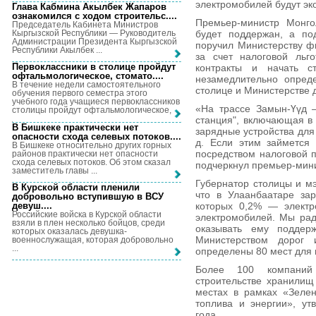
электромобилей будут эко
Глава Кабмина Акылбек Жапаров
ознакомился с ходом строительс...
.
Премьер-министр Монго
Председатель Кабинета Министров
Кыргызской Республики — Руководитель
будет поддержан, а по
Администрации Президента Кыргызской
поручил Министерству ф
Республики Акылбек ...
за счет налоговой льг
Первоклассники в столице пройдут
контракты и начать 
офтальмологическое, стомато...
.
незамедлительно опред
В течение недели самостоятельного
столице и Министерстве д
обучения первого семестра этого
учебного года учащиеся первоклассников
«На трассе Замын-Үүд 
столицы пройдут офтальмологическое, ...
станция", включающая в 
В Бишкеке практически нет
зарядные устройства для 
опасности схода селевых потоков...
.
д. Если этим займется
В Бишкеке относительно других горных
посредством налоговой 
районов практически нет опасности
схода селевых потоков. Об этом сказал
подчеркнул премьер-мин
заместитель главы ...
Губернатор столицы и мэ
В Курской области пленили
что в Улаанбаатаре зар
добровольно вступившую в ВСУ
девуш...
.
которых 0,2% — электр
Российские войска в Курской области
электромобилей. Мы рад
взяли в плен несколько бойцов, среди
оказывать ему поддерж
которых оказалась девушка-
Министерством дорог 
военнослужащая, которая добровольно
...
определены 80 мест для 
Более 100 компаний 
строительстве хранилищ
местах в рамках «Зеле
топлива и энергии», ут
года.