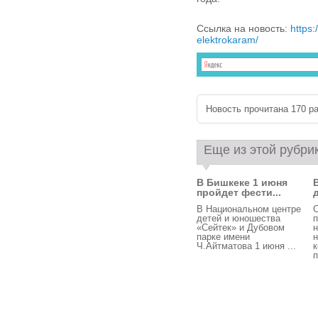
Ссылка на новость:
https:
elektrokaram/
Новость прочитана 170 ра
Еще из этой рубри
В Бишкеке 1 июня
пройдет фести...
д
В Национальном центре
детей и юношества
п
«Сейтек» и Дубовом
н
парке имени
н
Ч.Айтматова 1 июня ...
к
п