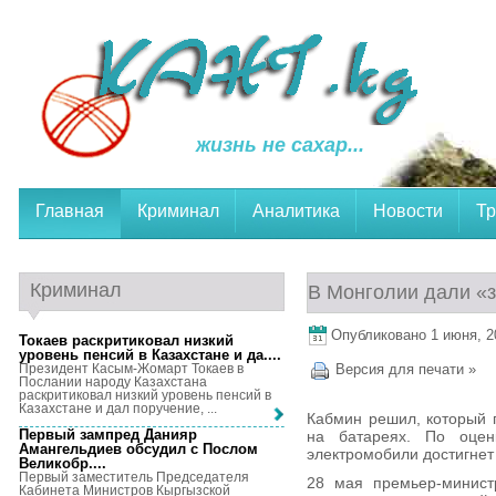
жизнь не сахар...
Главная
Криминал
Аналитика
Новости
Тр
Криминал
В Монголии дали «з
Опубликовано 1 июня, 20
Токаев раскритиковал низкий
уровень пенсий в Казахстане и да...
.
Президент Касым-Жомарт Токаев в
Версия для печати »
Послании народу Казахстана
раскритиковал низкий уровень пенсий в
Казахстане и дал поручение, ...
Кабмин решил, который 
Первый зампред Данияр
на батареях. По оце
Амангельдиев обсудил с Послом
электромобили достигнет
Великобр...
.
Первый заместитель Председателя
28 мая премьер-минист
Кабинета Министров Кыргызской