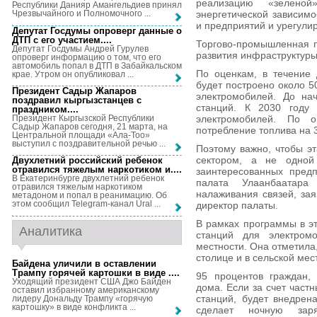
реализацию «зелено
Республики Данияр Амангельдиев принял
энергетической зависимо
Чрезвычайного и Полномочного ...
и предприятий и урегули
Депутат Госдумы опроверг данные о
ДТП с его участием...
.
Торгово-промышленная п
Депутат Госдумы Андрей Гурулев
развития инфраструктуры
опроверг информацию о том, что его
автомобиль попал в ДТП в Забайкальском
По оценкам, в течение 
крае. Утром он опубликовал ...
будет построено около 5
Президент Садыр Жапаров
электромобилей. До на
поздравил кыргызстанцев с
станций. К 2030 году
праздником...
.
Президент Кыргызской Республики
электромобилей. По о
Садыр Жапаров сегодня, 21 марта, на
потребление топлива на 
Центральной площади «Ала-Тоо»
выступил с поздравительной речью ...
Поэтому важно, чтобы э
сектором, а не одной
Двухлетний российский ребенок
отравился тяжелым наркотиком и...
.
заинтересованных пред
В Екатеринбурге двухлетний ребенок
палата Улаанбаатар
отравился тяжелым наркотиком
налаживания связей, за
метадоном и попал в реанимацию. Об
этом сообщил Telegram-канал Ural ...
директор палаты.
В рамках программы в эт
Аналитика
станций для электром
местности. Она отметила,
столице и в сельской мес
Байдена уличили в оставлении
Трампу горячей картошки в виде ...
.
95 процентов граждан,
Уходящий президент США Джо Байден
дома. Если за счет част
оставил избранному американскому
станций, будет внедрен
лидеру Дональду Трампу «горячую
картошку» в виде конфликта ...
сделает ночную зар