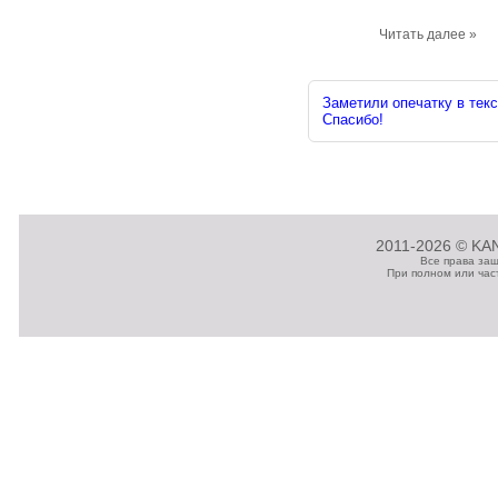
Читать далее »
Заметили опечатку в текс
Спасибо!
2011-2026 © KAN
Все права за
При полном или час