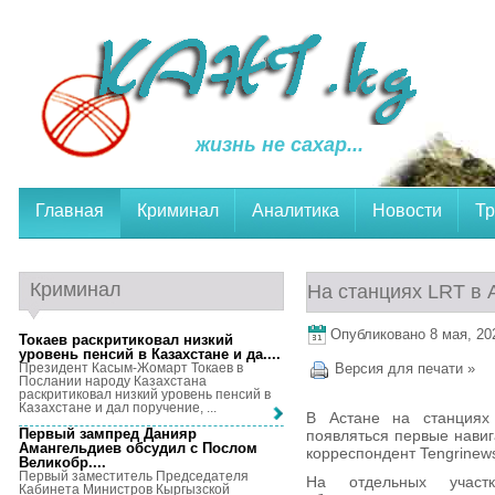
жизнь не сахар...
Главная
Криминал
Аналитика
Новости
Тр
Криминал
На станциях LRT в 
Опубликовано 8 мая, 202
Токаев раскритиковал низкий
уровень пенсий в Казахстане и да...
.
Президент Касым-Жомарт Токаев в
Версия для печати »
Послании народу Казахстана
раскритиковал низкий уровень пенсий в
Казахстане и дал поручение, ...
В Астане на станциях 
Первый зампред Данияр
появляться первые навиг
Амангельдиев обсудил с Послом
корреспондент Tengrinews
Великобр...
.
Первый заместитель Председателя
На отдельных участ
Кабинета Министров Кыргызской