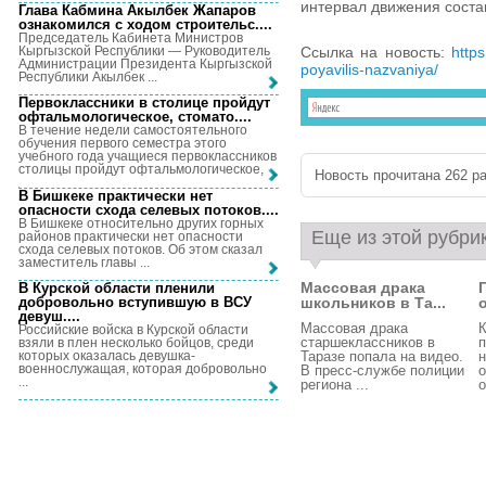
интервал движения состав
Глава Кабмина Акылбек Жапаров
ознакомился с ходом строительс...
.
Председатель Кабинета Министров
Кыргызской Республики — Руководитель
Ссылка на новость:
https
Администрации Президента Кыргызской
poyavilis-nazvaniya/
Республики Акылбек ...
Первоклассники в столице пройдут
офтальмологическое, стомато...
.
В течение недели самостоятельного
обучения первого семестра этого
учебного года учащиеся первоклассников
столицы пройдут офтальмологическое, ...
Новость прочитана 262 ра
В Бишкеке практически нет
опасности схода селевых потоков...
.
В Бишкеке относительно других горных
Еще из этой рубри
районов практически нет опасности
схода селевых потоков. Об этом сказал
заместитель главы ...
Массовая драка
В Курской области пленили
добровольно вступившую в ВСУ
школьников в Та...
девуш...
.
Массовая драка
Российские войска в Курской области
старшеклассников в
п
взяли в плен несколько бойцов, среди
которых оказалась девушка-
Таразе попала на видео.
н
военнослужащая, которая добровольно
В пресс-службе полиции
о
...
региона ...
о