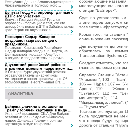
обозначающие названия с
Республики Данияр Амангельдиев принял
многофункционального ко
Чрезвычайного и Полномочного ...
станции "Байтерек".
Депутат Госдумы опроверг данные о
ДТП с его участием...
.
Судя по установленным 
Депутат Госдумы Андрей Гурулев
этапе перед запуском с
опроверг информацию о том, что его
автомобиль попал в ДТП в Забайкальском
элементов инфраструкту
крае. Утром он опубликовал ...
Кроме того, на станции 
Президент Садыр Жапаров
ориентирования пассажи
поздравил кыргызстанцев с
праздником...
.
Для получения дополнит
Президент Кыргызской Республики
обратилась за комме
Садыр Жапаров сегодня, 21 марта, на
Центральной площади «Ала-Тоо»
Transportation Systems (C
выступил с поздравительной речью ...
Следует отметить, что вс
Двухлетний российский ребенок
главные деловые центры 
отравился тяжелым наркотиком и...
.
В Екатеринбурге двухлетний ребенок
Справка: Станции "Астан
отравился тяжелым наркотиком
метадоном и попал в реанимацию. Об
"Атамекен"; 103 — "Есіл"
этом сообщил Telegram-канал Ural ...
106 — "Нұра"; 107 — "Ун
Арена"; 110 — "Жекпе-ж
Аналитика
"Сығанақ"; 112 — "Бәй
министерств"); 114 —
"Мыңжылдық аллеясы"; ("
Байдена уличили в оставлении
— "Нұрлы жол".
Трампу горячей картошки в виде ...
.
Тестовая эксплуатация L
Уходящий президент США Джо Байден
была продлиться не мен
оставил избранному американскому
что поезда будут курсир
лидеру Дональду Трампу «горячую
картошку» в виде конфликта ...
дорога от станции "Нұрл