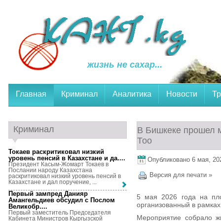
жизнь не сахар...
Главная
Криминал
Аналитика
Новости
Тр
Криминал
В Бишкеке прошел 
Тоо
Токаев раскритиковал низкий
уровень пенсий в Казахстане и да...
.
Опубликовано 6 мая, 202
Президент Касым-Жомарт Токаев в
Послании народу Казахстана
Версия для печати »
раскритиковал низкий уровень пенсий в
Казахстане и дал поручение, ...
Первый зампред Данияр
5 мая 2026 года на пл
Амангельдиев обсудил с Послом
организованный в рамках
Великобр...
.
Первый заместитель Председателя
Мероприятие собрало жи
Кабинета Министров Кыргызской