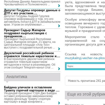
Республики Данияр Амангельдиев принял
уюта, вдохновения и на
Чрезвычайного и Полномочного ...
была представлена твор
мэрии города Бишкек,
Депутат Госдумы опроверг данные о
ДТП с его участием...
.
запоминающимися высту
Депутат Госдумы Андрей Гурулев
опроверг информацию о том, что его
Особую атмосферу вече
автомобиль попал в ДТП в Забайкальском
освещение вечернего го
крае. Утром он опубликовал ...
теплом. Горожане с удов
Президент Садыр Жапаров
музыкой и праздничной о
поздравил кыргызстанцев с
праздником...
.
Мероприятие стало ч
Президент Кыргызской Республики
направленной на со
Садыр Жапаров сегодня, 21 марта, на
организацию досуга для ж
Центральной площади «Ала-Тоо»
выступил с поздравительной речью ...
Двухлетний российский ребенок
Ссылка на новост
отравился тяжелым наркотиком и...
.
muzykalnyj-vecher-na-plos
В Екатеринбурге двухлетний ребенок
отравился тяжелым наркотиком
метадоном и попал в реанимацию. Об
этом сообщил Telegram-канал Ural ...
Аналитика
Новость прочитана 241 ра
Байдена уличили в оставлении
Трампу горячей картошки в виде ...
.
Уходящий президент США Джо Байден
Еще из этой рубри
оставил избранному американскому
лидеру Дональду Трампу «горячую
картошку» в виде конфликта ...