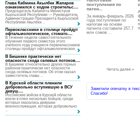
Налоговые
Глава Кабмина Акылбек Жапаров
поступления по
ознакомился с ходом строительс...
.
патен...
Председатель Кабинета Министров
А
Кыргызской Республики — Руководитель
За январь-февраль 2026
Администрации Президента Кыргызской
м
года поступления по
Республики Акылбек ...
п
налогам на основе
п
патента составили 257,7
Первоклассники в столице пройдут
млн сомов ...
офтальмологическое, стомато...
.
В течение недели самостоятельного
обучения первого семестра этого
учебного года учащиеся первоклассников
столицы пройдут офтальмологическое, ...
В Бишкеке практически нет
опасности схода селевых потоков...
.
В Бишкеке относительно других горных
районов практически нет опасности
Читать далее »
схода селевых потоков. Об этом сказал
заместитель главы ...
В Курской области пленили
добровольно вступившую в ВСУ
Заметили опечатку в текс
девуш...
.
Спасибо!
Российские войска в Курской области
взяли в плен несколько бойцов, среди
которых оказалась девушка-
военнослужащая, которая добровольно
...