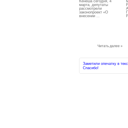
Кенеша сегодня, 4
М
марта, депутаты
рассмотрели
законопроект «О
П
внесении ...
Р
Читать далее »
Заметили опечатку в текс
Спасибо!