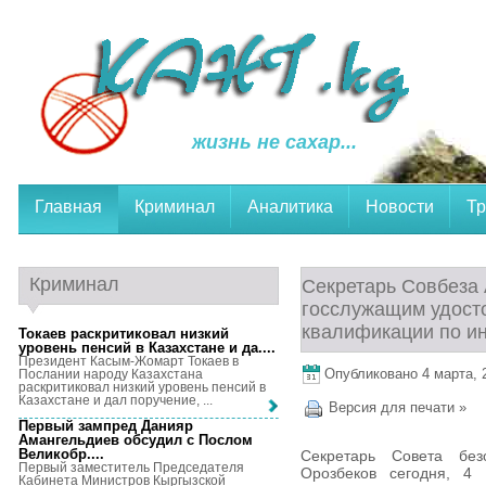
жизнь не сахар...
Главная
Криминал
Аналитика
Новости
Тр
Криминал
Секретарь Совбеза
госслужащим удост
квалификации по и
Токаев раскритиковал низкий
уровень пенсий в Казахстане и да...
.
Президент Касым-Жомарт Токаев в
Опубликовано 4 марта, 2
Послании народу Казахстана
раскритиковал низкий уровень пенсий в
Казахстане и дал поручение, ...
Версия для печати »
Первый зампред Данияр
Амангельдиев обсудил с Послом
Великобр...
.
Секретарь Совета без
Первый заместитель Председателя
Орозбеков сегодня, 4 
Кабинета Министров Кыргызской