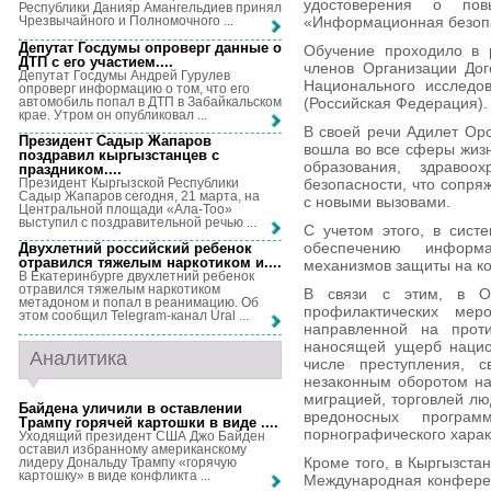
удостоверения о по
Республики Данияр Амангельдиев принял
«Информационная безопа
Чрезвычайного и Полномочного ...
Депутат Госдумы опроверг данные о
Обучение проходило в р
ДТП с его участием...
.
членов Организации Дог
Депутат Госдумы Андрей Гурулев
Национального исследо
опроверг информацию о том, что его
автомобиль попал в ДТП в Забайкальском
(Российская Федерация).
крае. Утром он опубликовал ...
В своей речи Адилет Ор
Президент Садыр Жапаров
вошла во все сферы жизн
поздравил кыргызстанцев с
образования, здраво
праздником...
.
Президент Кыргызской Республики
безопасности, что сопря
Садыр Жапаров сегодня, 21 марта, на
с новыми вызовами.
Центральной площади «Ала-Тоо»
выступил с поздравительной речью ...
С учетом этого, в сист
обеспечению информа
Двухлетний российский ребенок
отравился тяжелым наркотиком и...
.
механизмов защиты на ко
В Екатеринбурге двухлетний ребенок
отравился тяжелым наркотиком
В связи с этим, в Ор
метадоном и попал в реанимацию. Об
профилактических ме
этом сообщил Telegram-канал Ural ...
направленной на проти
наносящей ущерб нацио
Аналитика
числе преступления, с
незаконным оборотом на
миграцией, торговлей лю
Байдена уличили в оставлении
вредоносных програ
Трампу горячей картошки в виде ...
.
порнографического харак
Уходящий президент США Джо Байден
оставил избранному американскому
Кроме того, в Кыргызста
лидеру Дональду Трампу «горячую
картошку» в виде конфликта ...
Международная конферен