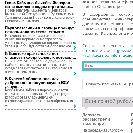
которой позволили сфор
Глава Кабмина Акылбек Жапаров
работе Организации.
ознакомился с ходом строительс...
.
Председатель Кабинета Министров
Кыргызской Республики — Руководитель
В завершение, секре
Администрации Президента Кыргызской
специалистам министе
Республики Акылбек ...
достигнутом, ставить 
Первоклассники в столице пройдут
развивать свое професси
офтальмологическое, стомато...
.
развития Кыргызстана и е
В течение недели самостоятельного
обучения первого семестра этого
учебного года учащиеся первоклассников
Ссылка на новость:
ht
столицы пройдут офтальмологическое, ...
orozbekov-vruchil-gossluz
В Бишкеке практически нет
kvalifikaczii-po-informaczi
опасности схода селевых потоков...
.
В Бишкеке относительно других горных
районов практически нет опасности
схода селевых потоков. Об этом сказал
заместитель главы ...
В Курской области пленили
добровольно вступившую в ВСУ
Новость прочитана 191 ра
девуш...
.
Российские войска в Курской области
взяли в плен несколько бойцов, среди
которых оказалась девушка-
Еще из этой рубри
военнослужащая, которая добровольно
...
Депутаты
рассмотрели
законопро...
На заседании Жогорку