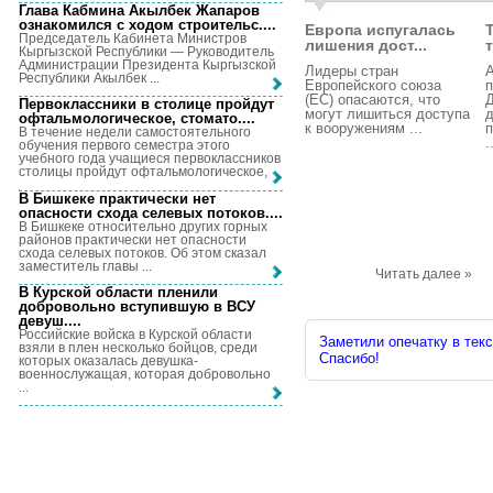
Глава Кабмина Акылбек Жапаров
ознакомился с ходом строительс...
.
Европа испугалась
Председатель Кабинета Министров
лишения дост...
Кыргызской Республики — Руководитель
Администрации Президента Кыргызской
Лидеры стран
Республики Акылбек ...
Европейского союза
(ЕС) опасаются, что
Первоклассники в столице пройдут
могут лишиться доступа
д
офтальмологическое, стомато...
.
к вооружениям ...
В течение недели самостоятельного
.
обучения первого семестра этого
учебного года учащиеся первоклассников
столицы пройдут офтальмологическое, ...
В Бишкеке практически нет
опасности схода селевых потоков...
.
В Бишкеке относительно других горных
районов практически нет опасности
схода селевых потоков. Об этом сказал
заместитель главы ...
Читать далее »
В Курской области пленили
добровольно вступившую в ВСУ
девуш...
.
Российские войска в Курской области
Заметили опечатку в текс
взяли в плен несколько бойцов, среди
Спасибо!
которых оказалась девушка-
военнослужащая, которая добровольно
...