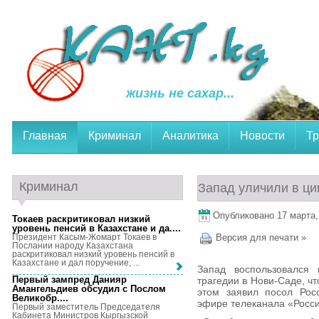
жизнь не сахар...
Главная
Криминал
Аналитика
Новости
Тр
Криминал
Запад уличили в ци
Опубликовано 17 марта, 
Токаев раскритиковал низкий
уровень пенсий в Казахстане и да...
.
Президент Касым-Жомарт Токаев в
Версия для печати »
Послании народу Казахстана
раскритиковал низкий уровень пенсий в
Казахстане и дал поручение, ...
Запад воспользовался
Первый зампред Данияр
трагедии в Нови-Саде, ч
Амангельдиев обсудил с Послом
этом заявил посол Рос
Великобр...
.
эфире телеканала «Росси
Первый заместитель Председателя
Кабинета Министров Кыргызской