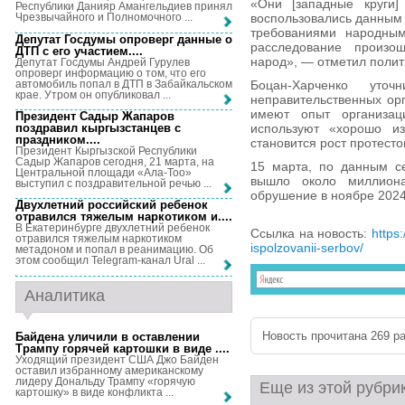
«Они [западные круги]
Республики Данияр Амангельдиев принял
воспользовались данным
Чрезвычайного и Полномочного ...
требованиями народным
Депутат Госдумы опроверг данные о
расследование произош
ДТП с его участием...
.
народ», — отметил полит
Депутат Госдумы Андрей Гурулев
опроверг информацию о том, что его
автомобиль попал в ДТП в Забайкальском
Боцан-Харченко уто
крае. Утром он опубликовал ...
неправительственных орг
имеют опыт организац
Президент Садыр Жапаров
поздравил кыргызстанцев с
используют «хорошо из
праздником...
.
становится рост протесто
Президент Кыргызской Республики
Садыр Жапаров сегодня, 21 марта, на
15 марта, по данным се
Центральной площади «Ала-Тоо»
вышло около миллиона
выступил с поздравительной речью ...
обрушение в ноябре 2024
Двухлетний российский ребенок
отравился тяжелым наркотиком и...
.
В Екатеринбурге двухлетний ребенок
Ссылка на новость:
https
отравился тяжелым наркотиком
ispolzovanii-serbov/
метадоном и попал в реанимацию. Об
этом сообщил Telegram-канал Ural ...
Аналитика
Новость прочитана 269 ра
Байдена уличили в оставлении
Трампу горячей картошки в виде ...
.
Уходящий президент США Джо Байден
оставил избранному американскому
лидеру Дональду Трампу «горячую
Еще из этой рубри
картошку» в виде конфликта ...