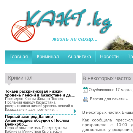
жизнь не сахар...
Главная
Криминал
Аналитика
Новости
Тр
Криминал
В некоторых частях
Опубликовано 17 марта, 
Токаев раскритиковал низкий
уровень пенсий в Казахстане и да...
.
Президент Касым-Жомарт Токаев в
Версия для печати »
Послании народу Казахстана
раскритиковал низкий уровень пенсий в
Казахстане и дал поручение, ...
В некоторых частях Бишке
Первый зампред Данияр
Как сообщила пресс-сл
Амангельдиев обсудил с Послом
Великобр...
.
прекращена с 10:00 
Первый заместитель Председателя
дошкольные учреждения,
Кабинета Министров Кыргызской