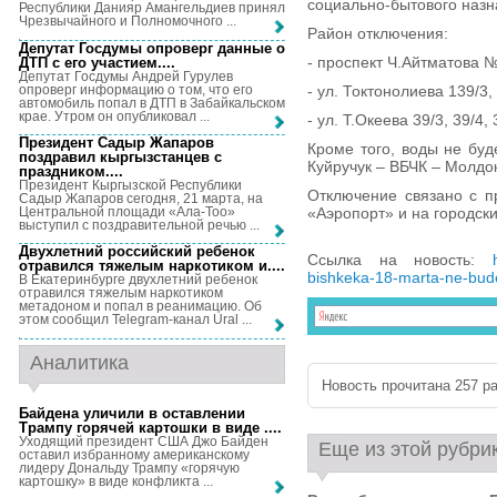
социально-бытового наз
Республики Данияр Амангельдиев принял
Чрезвычайного и Полномочного ...
Район отключения:
Депутат Госдумы опроверг данные о
- проспект Ч.Айтматова №93
ДТП с его участием...
.
Депутат Госдумы Андрей Гурулев
опроверг информацию о том, что его
- ул. Токтонолиева 139/3, 
автомобиль попал в ДТП в Забайкальском
крае. Утром он опубликовал ...
- ул. Т.Океева 39/3, 39/4, 
Президент Садыр Жапаров
Кроме того, воды не буд
поздравил кыргызстанцев с
Куйручук – ВБЧК – Молдо
праздником...
.
Президент Кыргызской Республики
Отключение связано с п
Садыр Жапаров сегодня, 21 марта, на
Центральной площади «Ала-Тоо»
«Аэропорт» и на городск
выступил с поздравительной речью ...
Двухлетний российский ребенок
Ссылка на новость:
отравился тяжелым наркотиком и...
.
bishkeka-18-marta-ne-bud
В Екатеринбурге двухлетний ребенок
отравился тяжелым наркотиком
метадоном и попал в реанимацию. Об
этом сообщил Telegram-канал Ural ...
Аналитика
Новость прочитана 257 ра
Байдена уличили в оставлении
Трампу горячей картошки в виде ...
.
Уходящий президент США Джо Байден
Еще из этой рубри
оставил избранному американскому
лидеру Дональду Трампу «горячую
картошку» в виде конфликта ...