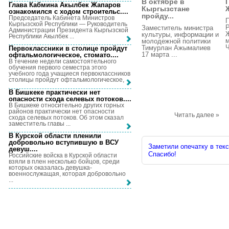
В октябре в
Глава Кабмина Акылбек Жапаров
Кыргызстане
ознакомился с ходом строительс...
.
пройду...
Председатель Кабинета Министров
П
Кыргызской Республики — Руководитель
Заместитель министра
Администрации Президента Кыргызской
Ж
культуры, информации и
Республики Акылбек ...
м
молодежной политики
Ч
Тимурлан Ажымалиев
Первоклассники в столице пройдут
17 марта ...
офтальмологическое, стомато...
.
В течение недели самостоятельного
обучения первого семестра этого
учебного года учащиеся первоклассников
столицы пройдут офтальмологическое, ...
В Бишкеке практически нет
опасности схода селевых потоков...
.
В Бишкеке относительно других горных
районов практически нет опасности
Читать далее »
схода селевых потоков. Об этом сказал
заместитель главы ...
В Курской области пленили
добровольно вступившую в ВСУ
Заметили опечатку в текс
девуш...
.
Спасибо!
Российские войска в Курской области
взяли в плен несколько бойцов, среди
которых оказалась девушка-
военнослужащая, которая добровольно
...