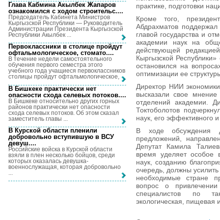
Глава Кабмина Акылбек Жапаров
практике, подготовки нац
ознакомился с ходом строительс...
.
Председатель Кабинета Министров
Кроме того, президен
Кыргызской Республики — Руководитель
Абдрахматов поддержал
Администрации Президента Кыргызской
главой государства и от
Республики Акылбек ...
академии наук на обще
Первоклассники в столице пройдут
действующей редакцие
офтальмологическое, стомато...
.
Кыргызской Республики»
В течение недели самостоятельного
обучения первого семестра этого
остановился на вопроса
учебного года учащиеся первоклассников
оптимизации ее структур
столицы пройдут офтальмологическое, ...
Директор НИИ экономики
В Бишкеке практически нет
высказали свое мнение
опасности схода селевых потоков...
.
В Бишкеке относительно других горных
отделений академии. Д
районов практически нет опасности
Токтоболотов подчеркну
схода селевых потоков. Об этом сказал
наук, его эффективного 
заместитель главы ...
В Курской области пленили
В ходе обсуждения 
добровольно вступившую в ВСУ
предложений, направле
девуш...
.
Депутат Камила Талиев
Российские войска в Курской области
время уделяет особое 
взяли в плен несколько бойцов, среди
которых оказалась девушка-
наук, созданию благопри
военнослужащая, которая добровольно
очередь, должны усилить
...
необходимые стране п
вопрос о привлечении
специалистов по та
экологическая, пищевая 