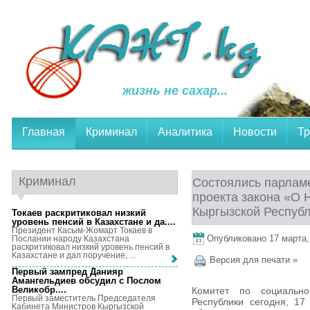
жизнь не сахар...
Главная
Криминал
Аналитика
Новости
Тр
Криминал
Состоялись парлам
проекта закона «О 
Кыргызской Респуб
Токаев раскритиковал низкий
уровень пенсий в Казахстане и да...
.
Президент Касым-Жомарт Токаев в
Опубликовано 17 марта, 
Послании народу Казахстана
раскритиковал низкий уровень пенсий в
Казахстане и дал поручение, ...
Версия для печати »
Первый зампред Данияр
Амангельдиев обсудил с Послом
Великобр...
.
Комитет по социальн
Первый заместитель Председателя
Республики сегодня, 17
Кабинета Министров Кыргызской