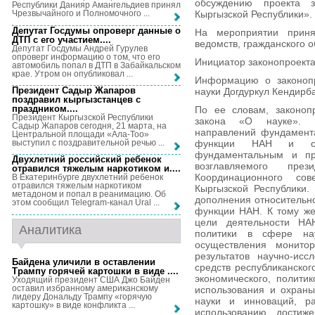
обсуждению проекта 
Республики Данияр Амангельдиев принял
Кыргызской Республики».
Чрезвычайного и Полномочного ...
Депутат Госдумы опроверг данные о
На мероприятии приня
ДТП с его участием...
.
ведомств, гражданского 
Депутат Госдумы Андрей Гурулев
опроверг информацию о том, что его
Инициатор законопроекта
автомобиль попал в ДТП в Забайкальском
крае. Утром он опубликовал ...
Информацию о законопр
Президент Садыр Жапаров
науки Догдуркул Кендирб
поздравил кыргызстанцев с
праздником...
.
По ее словам, законоп
Президент Кыргызской Республики
закона «О науке». И
Садыр Жапаров сегодня, 21 марта, на
направлений фундамент
Центральной площади «Ала-Тоо»
выступил с поздравительной речью ...
функции НАН и соз
фундаментальным и пр
Двухлетний российский ребенок
возглавляемого пре
отравился тяжелым наркотиком и...
.
Координационного со
В Екатеринбурге двухлетний ребенок
отравился тяжелым наркотиком
Кыргызской Республики.
метадоном и попал в реанимацию. Об
дополнения относительно
этом сообщил Telegram-канал Ural ...
функции НАН. К тому же
цели деятельности НА
Аналитика
политики в сфере на
осуществления монитор
результатов научно-исс
Байдена уличили в оставлении
средств республиканског
Трампу горячей картошки в виде ...
.
экономического, политик
Уходящий президент США Джо Байден
оставил избранному американскому
использования и охраны
лидеру Дональду Трампу «горячую
науки и инноваций, р
картошку» в виде конфликта ...
использованию достиж