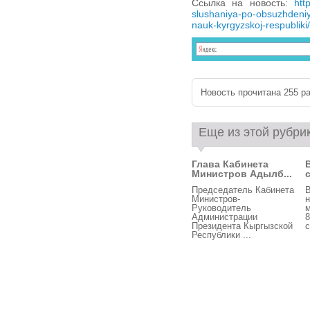
Ссылка на новость:
htt
slushaniya-po-obsuzhdeniy
nauk-kyrgyzskoj-respubliki/
Новость прочитана 255 ра
Еще из этой рубри
Глава Кабинета
Министров Адылб...
Председатель Кабинета
В
Министров-
н
Руководитель
м
Администрации
8
Президента Кыргызской
с
Республики ...