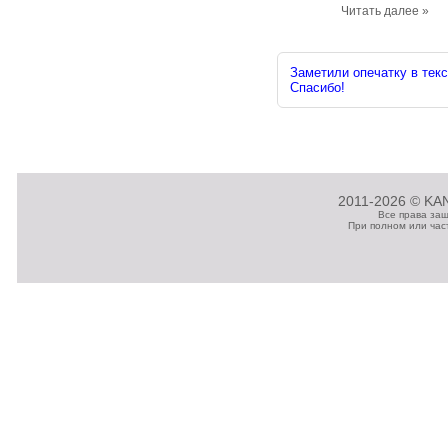
Читать далее »
Заметили опечатку в текс
Спасибо!
2011-2026 © KAN
Все права за
При полном или час