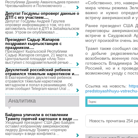
Республики Данияр Амангельдиев принял
«Собственно, это, наверн
Чрезвычайного и Полномочного ...
мира члены режима Зелен
важно и нужно определ
Депутат Госдумы опроверг данные о
ДТП с его участием...
.
встречу американской и 
Депутат Госдумы Андрей Гурулев
опроверг информацию о том, что его
Ранее президент США Д
автомобиль попал в ДТП в Забайкальском
переговоры американск
крае. Утром он опубликовал ...
встрече в Саудовской А
Президент Садыр Жапаров
могут произойти очень з
поздравил кыргызстанцев с
праздником...
.
Трамп также сообщил св
Президент Кыргызской Республики
о добыче редкоземель
Садыр Жапаров сегодня, 21 марта, на
возобновить военную пом
Центральной площади «Ала-Тоо»
выступил с поздравительной речью ...
готовность Владимира З
Россией, но и к провед
Двухлетний российский ребенок
возможному уходу с поста
отравился тяжелым наркотиком и...
.
В Екатеринбурге двухлетний ребенок
отравился тяжелым наркотиком
метадоном и попал в реанимацию. Об
Ссылка на новость:
http
этом сообщил Telegram-канал Ural ...
predstoyashhuyu-vstrechu-d
Аналитика
Байдена уличили в оставлении
Трампу горячей картошки в виде ...
.
Новость прочитана 254 ра
Уходящий президент США Джо Байден
оставил избранному американскому
лидеру Дональду Трампу «горячую
картошку» в виде конфликта ...