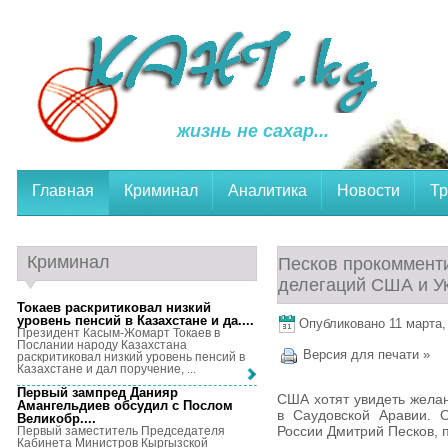
жизнь не сахар...
Главная
Криминал
Аналитика
Новости
Тр
Криминал
Песков прокоммент
делегаций США и У
Токаев раскритиковал низкий
уровень пенсий в Казахстане и да...
.
Опубликовано 11 марта, 
Президент Касым-Жомарт Токаев в
Послании народу Казахстана
Версия для печати »
раскритиковал низкий уровень пенсий в
Казахстане и дал поручение, ...
Первый зампред Данияр
США хотят увидеть жела
Амангельдиев обсудил с Послом
в Саудовской Аравии. О
Великобр...
.
России Дмитрий Песков, 
Первый заместитель Председателя
Кабинета Министров Кыргызской