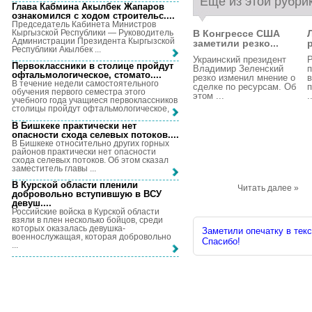
Еще из этой рубри
Глава Кабмина Акылбек Жапаров
ознакомился с ходом строительс...
.
Председатель Кабинета Министров
Кыргызской Республики — Руководитель
В Конгрессе США
Администрации Президента Кыргызской
заметили резко...
Республики Акылбек ...
Украинский президент
Р
Первоклассники в столице пройдут
Владимир Зеленский
п
офтальмологическое, стомато...
.
резко изменил мнение о
В течение недели самостоятельного
сделке по ресурсам. Об
п
обучения первого семестра этого
этом ...
.
учебного года учащиеся первоклассников
столицы пройдут офтальмологическое, ...
В Бишкеке практически нет
опасности схода селевых потоков...
.
В Бишкеке относительно других горных
районов практически нет опасности
схода селевых потоков. Об этом сказал
заместитель главы ...
В Курской области пленили
Читать далее »
добровольно вступившую в ВСУ
девуш...
.
Российские войска в Курской области
взяли в плен несколько бойцов, среди
которых оказалась девушка-
Заметили опечатку в текс
военнослужащая, которая добровольно
Спасибо!
...