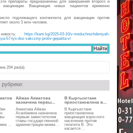
 эти препараты предназначены для завершения второго и
в вакцинации. Вакцинация новых пациентов временно
исло подлежащего контингента для вакцинации против
ляет около 3 млн человек.
новость:
https://kant.kg/2025-03-10/v-meduchrezhdeniyah-
ya-57-tys-doz-vakcziny-protiv-gepatita-v/
на 204 раз(a).
 рубрики:
матов
Айжан Акматова
В Кыргызстане
назначена первы...
приостановлена в...
бек
Акматова Айжан
В Кыргызстане
ен
Асанбаевна назначена
приостановлена
авы
первым заместителем
вакцинация взрослого
главы государственной
населения против
ма ...
администрации-акима ...
гепатита В. Это
касается ...