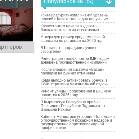
Популярное за год
Токаев раскритиковал низкий уровень
пенсий в Казахстане и дал поручение
Казахстанкам начали выдавать
бесплатные противозачаточные
Утвержден размер среднемесячной
зарплаты по регионам на 2026 год
артнеров
В Шымкенте наградили лучших
строителей
Регистрация телефонов по IMEI-кодам
доверена государственной компании
После внедрения системы «Базар»
проверки на рынках отменены
Когда выгодно активировать бонусы в
1Win: стратегия максимальной отдачи
Ремонт улицы Профсоюзная в Бишкеке
начнется в 2026 году
В Кыргызскую Республику прибыл
Президент Республики Таджикистан
Эмомали Рахмон
Кабинет Министров утвердил Положение
о государственном пожарном надзоре и
государственной противопожарной
профилактике