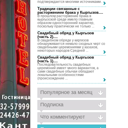
подтверждается многими источниками. ...
Традиции связанные с
расторжением брака у Кыргызов...
.
В прошлом расторжение брака в
кыргызской среде имело главным
образом односторонний характер,
поскольку практически не только ...
Свадебный обряд у Кыргызов
(часть 2)...
.
В свадебном обряде у киргизов
обнаруживается немало сходных черт со
свадебными церемониями у казахов,
некоторых народов Средней ...
Свадебный обряд у Кыргызов
(часть 1)...
.
Последовательность свадебных
церемоний имеет много вариантов, а
сами свадебные обычаи обладают
локальными особенностями
(происхождение ...
Популярное за месяц
Подписка
Что комментируют