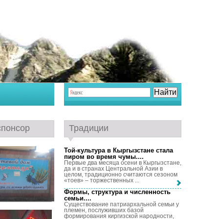
спонсор
Традиции
Той-культура в Кыргызстане стала
пиром во время чумы...
.
Первые два месяца осени в Кыргызстане,
да и в странах Центральной Азии в
целом, традиционно считаются сезоном
«тоев» – торжественных ...
Формы, структура и численность
семьи...
.
Существование патриархальной семьи у
племен, послуживших базой
формирования киргизской народности,