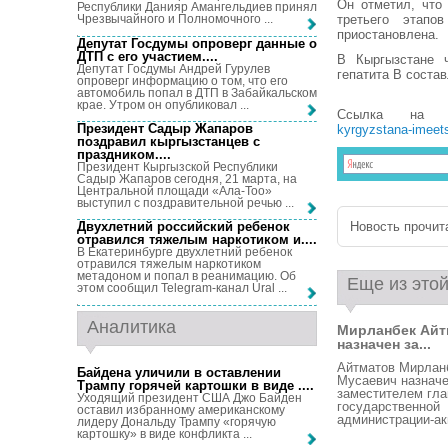
Он отметил, что
Республики Данияр Амангельдиев принял
третьего этапо
Чрезвычайного и Полномочного ...
приостановлена.
Депутат Госдумы опроверг данные о
ДТП с его участием...
.
В Кыргызстане ч
Депутат Госдумы Андрей Гурулев
гепатита В состав
опроверг информацию о том, что его
автомобиль попал в ДТП в Забайкальском
крае. Утром он опубликовал ...
Ссылка на 
Президент Садыр Жапаров
kyrgyzstana-imeets
поздравил кыргызстанцев с
праздником...
.
Президент Кыргызской Республики
Садыр Жапаров сегодня, 21 марта, на
Центральной площади «Ала-Тоо»
выступил с поздравительной речью ...
Новость прочита
Двухлетний российский ребенок
отравился тяжелым наркотиком и...
.
В Екатеринбурге двухлетний ребенок
отравился тяжелым наркотиком
метадоном и попал в реанимацию. Об
Еще из этой
этом сообщил Telegram-канал Ural ...
Аналитика
Мирланбек Айт
назначен за...
Айтматов Мирлан
Байдена уличили в оставлении
Мусаевич назнач
Трампу горячей картошки в виде ...
.
заместителем гл
Уходящий президент США Джо Байден
государственной
оставил избранному американскому
администрации-аки
лидеру Дональду Трампу «горячую
картошку» в виде конфликта ...