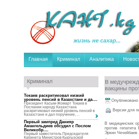
жизнь не сахар...
Главная
Криминал
Аналитика
Новос
Криминал
В медучрежд
вакцины прот
Токаев раскритиковал низкий
уровень пенсий в Казахстане и да...
.
Опубликовано 1
Президент Касым-Жомарт Токаев в
Послании народу Казахстана
Версия для п
раскритиковал низкий уровень пенсий в
Казахстане и дал поручение, ...
Первый зампред Данияр
В медицинских ор
Амангельдиев обсудил с Послом
против гепатита
Великобр...
.
Эркин Чечейбаев.
Первый заместитель Председателя
Кабинета Министров Кыргызской