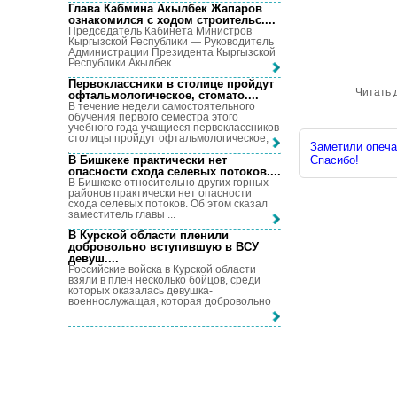
Глава Кабмина Акылбек Жапаров
ознакомился с ходом строительс...
.
Председатель Кабинета Министров
Кыргызской Республики — Руководитель
Администрации Президента Кыргызской
Республики Акылбек ...
Первоклассники в столице пройдут
Читать 
офтальмологическое, стомато...
.
В течение недели самостоятельного
обучения первого семестра этого
учебного года учащиеся первоклассников
столицы пройдут офтальмологическое, ...
Заметили опечат
В Бишкеке практически нет
Спасибо!
опасности схода селевых потоков...
.
В Бишкеке относительно других горных
районов практически нет опасности
схода селевых потоков. Об этом сказал
заместитель главы ...
В Курской области пленили
добровольно вступившую в ВСУ
девуш...
.
Российские войска в Курской области
взяли в плен несколько бойцов, среди
которых оказалась девушка-
военнослужащая, которая добровольно
...