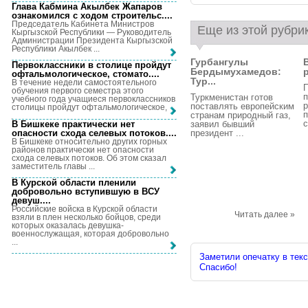
Глава Кабмина Акылбек Жапаров
ознакомился с ходом строительс...
.
Председатель Кабинета Министров
Еще из этой рубри
Кыргызской Республики — Руководитель
Администрации Президента Кыргызской
Республики Акылбек ...
Гурбангулы
Первоклассники в столице пройдут
Бердымухамедов:
офтальмологическое, стомато...
.
Тур...
В течение недели самостоятельного
обучения первого семестра этого
п
Туркменистан готов
учебного года учащиеся первоклассников
поставлять европейским
столицы пройдут офтальмологическое, ...
странам природный газ,
с
В Бишкеке практически нет
заявил бывший
опасности схода селевых потоков...
.
президент ...
В Бишкеке относительно других горных
районов практически нет опасности
схода селевых потоков. Об этом сказал
заместитель главы ...
В Курской области пленили
добровольно вступившую в ВСУ
девуш...
.
Российские войска в Курской области
Читать далее »
взяли в плен несколько бойцов, среди
которых оказалась девушка-
военнослужащая, которая добровольно
...
Заметили опечатку в текс
Спасибо!