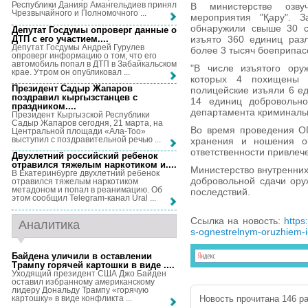
Республики Данияр Амангельдиев принял
В министерстве озвуч
Чрезвычайного и Полномочного ...
мероприятия "Қару". 
обнаружили свыше 30 сх
Депутат Госдумы опроверг данные о
ДТП с его участием...
.
изъято 360 единиц разл
Депутат Госдумы Андрей Гурулев
более 3 тысяч боеприпас
опроверг информацию о том, что его
автомобиль попал в ДТП в Забайкальском
"В числе изъятого ору
крае. Утром он опубликовал ...
которых 4 похищены 
Президент Садыр Жапаров
полицейские изъяли 6 ед
поздравил кыргызстанцев с
14 единиц добровольно
праздником...
.
департамента криминаль
Президент Кыргызской Республики
Садыр Жапаров сегодня, 21 марта, на
Во время проведения О
Центральной площади «Ала-Тоо»
выступил с поздравительной речью ...
хранения и ношения ог
ответственности привлеч
Двухлетний российский ребенок
отравился тяжелым наркотиком и...
.
Министерство внутренних
В Екатеринбурге двухлетний ребенок
добровольной сдачи ору
отравился тяжелым наркотиком
метадоном и попал в реанимацию. Об
последствий.
этом сообщил Telegram-канал Ural ...
Ссылка на новость:
https
Аналитика
s-ognestrelnym-oruzhiem-i
Байдена уличили в оставлении
Трампу горячей картошки в виде ...
.
Уходящий президент США Джо Байден
оставил избранному американскому
лидеру Дональду Трампу «горячую
картошку» в виде конфликта ...
Новость прочитана 146 ра