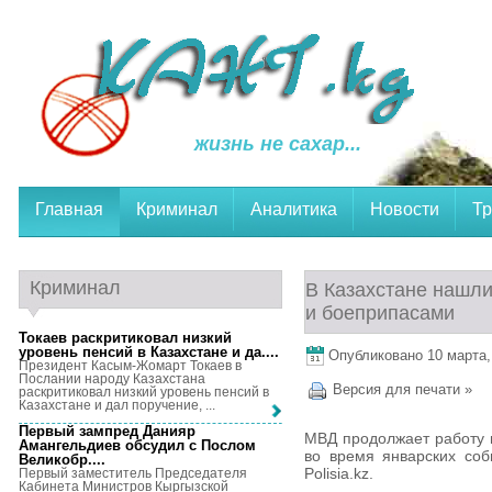
жизнь не сахар...
Главная
Криминал
Аналитика
Новости
Тр
Криминал
В Казахстане нашли
и боеприпасами
Токаев раскритиковал низкий
уровень пенсий в Казахстане и да...
.
Опубликовано 10 марта, 
Президент Касым-Жомарт Токаев в
Послании народу Казахстана
Версия для печати »
раскритиковал низкий уровень пенсий в
Казахстане и дал поручение, ...
Первый зампред Данияр
МВД продолжает работу 
Амангельдиев обсудил с Послом
во время январских соб
Великобр...
.
Polisia.kz.
Первый заместитель Председателя
Кабинета Министров Кыргызской