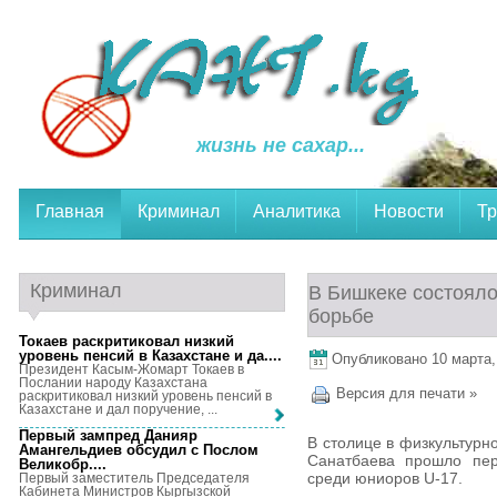
жизнь не сахар...
Главная
Криминал
Аналитика
Новости
Тр
Криминал
В Бишкеке состояло
борьбе
Токаев раскритиковал низкий
уровень пенсий в Казахстане и да...
.
Опубликовано 10 марта, 
Президент Касым-Жомарт Токаев в
Послании народу Казахстана
Версия для печати »
раскритиковал низкий уровень пенсий в
Казахстане и дал поручение, ...
Первый зампред Данияр
В столице в физкультурн
Амангельдиев обсудил с Послом
Санатбаева прошло пер
Великобр...
.
среди юниоров U-17.
Первый заместитель Председателя
Кабинета Министров Кыргызской