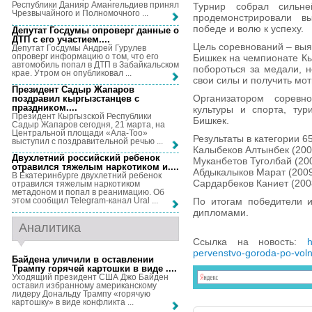
Республики Данияр Амангельдиев принял
Турнир собрал сильн
Чрезвычайного и Полномочного ...
продемонстрировали вы
победе и волю к успеху.
Депутат Госдумы опроверг данные о
ДТП с его участием...
.
Цель соревнований – выя
Депутат Госдумы Андрей Гурулев
опроверг информацию о том, что его
Бишкек на чемпионате Кы
автомобиль попал в ДТП в Забайкальском
побороться за медали, н
крае. Утром он опубликовал ...
свои силы и получить мо
Президент Садыр Жапаров
Организатором соревн
поздравил кыргызстанцев с
праздником...
.
культуры и спорта, ту
Президент Кыргызской Республики
Бишкек.
Садыр Жапаров сегодня, 21 марта, на
Центральной площади «Ала-Тоо»
Результаты в категории 65
выступил с поздравительной речью ...
Калыбеков Алтынбек (2009 
Двухлетний российский ребенок
Муканбетов Туголбай (2009
отравился тяжелым наркотиком и...
.
Абдыкалыков Марат (2009 г
В Екатеринбурге двухлетний ребенок
Сардарбеков Каниет (2008 
отравился тяжелым наркотиком
метадоном и попал в реанимацию. Об
По итогам победители 
этом сообщил Telegram-канал Ural ...
дипломами.
Аналитика
Ссылка на новость:
h
pervenstvo-goroda-po-voln
Байдена уличили в оставлении
Трампу горячей картошки в виде ...
.
Уходящий президент США Джо Байден
оставил избранному американскому
лидеру Дональду Трампу «горячую
картошку» в виде конфликта ...