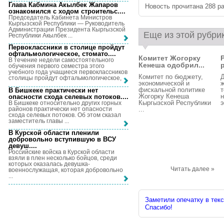
Глава Кабмина Акылбек Жапаров
Новость прочитана 288 ра
ознакомился с ходом строительс...
.
Председатель Кабинета Министров
Кыргызской Республики — Руководитель
Администрации Президента Кыргызской
Еще из этой рубри
Республики Акылбек ...
Первоклассники в столице пройдут
офтальмологическое, стомато...
.
Комитет Жогорку
В течение недели самостоятельного
Кенеша одобрил...
р
обучения первого семестра этого
учебного года учащиеся первоклассников
Комитет по бюджету,
Д
столицы пройдут офтальмологическое, ...
экономической и
ж
фискальной политике
т
В Бишкеке практически нет
Жогорку Кенеша
н
опасности схода селевых потоков...
.
Кыргызской Республики
э
В Бишкеке относительно других горных
районов практически нет опасности
...
схода селевых потоков. Об этом сказал
заместитель главы ...
В Курской области пленили
добровольно вступившую в ВСУ
девуш...
.
Российские войска в Курской области
взяли в плен несколько бойцов, среди
которых оказалась девушка-
Читать далее »
военнослужащая, которая добровольно
...
Заметили опечатку в текс
Спасибо!